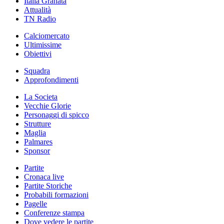
Italia Granata
Attualità
TN Radio
Calciomercato
Ultimissime
Obiettivi
Squadra
Approfondimenti
La Societa
Vecchie Glorie
Personaggi di spicco
Strutture
Maglia
Palmares
Sponsor
Partite
Cronaca live
Partite Storiche
Probabili formazioni
Pagelle
Conferenze stampa
Dove vedere le partite