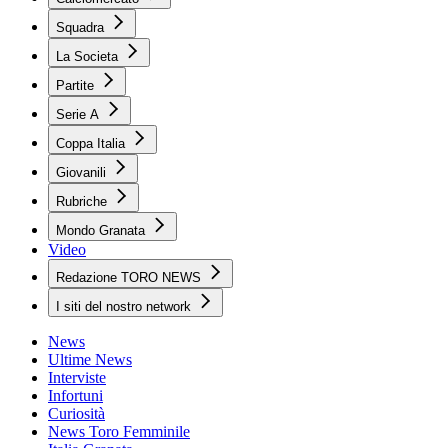
Squadra
La Societa
Partite
Serie A
Coppa Italia
Giovanili
Rubriche
Mondo Granata
Video
Redazione TORO NEWS
I siti del nostro network
News
Ultime News
Interviste
Infortuni
Curiosità
News Toro Femminile