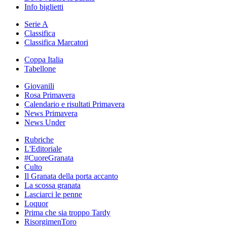
Info biglietti
Serie A
Classifica
Classifica Marcatori
Coppa Italia
Tabellone
Giovanili
Rosa Primavera
Calendario e risultati Primavera
News Primavera
News Under
Rubriche
L'Editoriale
#CuoreGranata
Culto
Il Granata della porta accanto
La scossa granata
Lasciarci le penne
Loquor
Prima che sia troppo Tardy
RisorgimenToro