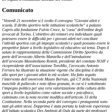
Comunicato
"
Venerdì 21 novembre si è svolto il convegno "Giovani atleti e
scuola. Il diritto sportivo nelle istituzioni scolastiche" a palazzo
Capris alla fondazione Fulvio Croce, la "casa" dell'ordine degli
avvocati di Torino. L’obiettivo dei relatori era individuare quali
potessero essere le difficoltà per i giovani atleti nel conciliare
l’attività sportiva con gli impegni scolastici e quali possano essere le
prospettive future a livello legislativo ed educativo sul tema. Dopo il
saluto in rappresentanza della Commissione Diritto Sportivo da
parte dell’avvocato Alberto Manzella e dell’introduzione
dell’avvocato Massimiliano Romiti, presidente del comitato NOIF e
vicepresidente dell’associazione ToroMio, l’avvocato Antonio
Ferrara ha illustrato la situazione vigente che disciplina il diritto
allo sport per i giovani atleti in età scolare. Ha fatto seguito
l’intervento dell’onorevole Mauro Berruto, già CT della Nazionale
maschile di pallavolo e noto tifoso granata, in cui si è sottolineato
l’impegno politico per una vera valorizzazione della cultura dello
sport a livello legislativo come valore sociale e psicofisico,
culminato con la nota recente modifica dell'articolo 33 della
Costituzione. Nella seconda parte del convegno i protagonisti sono
stati gli atleti stessi. Dapprima è stata portata la lodevole esperienza
dell’istituto scolastico Des Ambrois di Oulx da parte dei professori