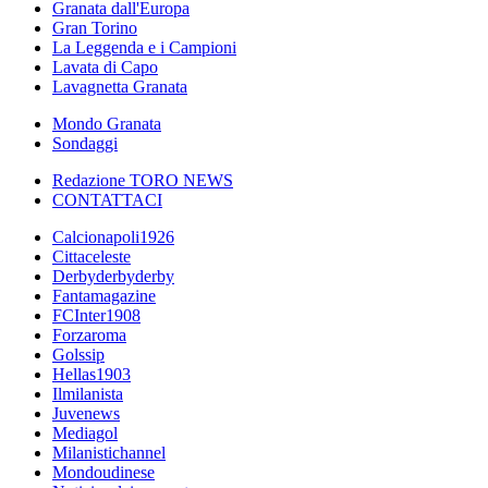
Granata dall'Europa
Gran Torino
La Leggenda e i Campioni
Lavata di Capo
Lavagnetta Granata
Mondo Granata
Sondaggi
Redazione TORO NEWS
CONTATTACI
Calcionapoli1926
Cittaceleste
Derbyderbyderby
Fantamagazine
FCInter1908
Forzaroma
Golssip
Hellas1903
Ilmilanista
Juvenews
Mediagol
Milanistichannel
Mondoudinese