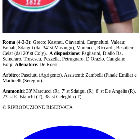
Roma (4-3-3):
Greco; Kastrati, Ciavattini, Cargnelutti, Valeau;
Bouah, Sdaigui (dal 34' st Masangu), Marcucci, Riccardi, Besuijen;
Celar (dal 20' st Coly).
A disposizione
: Pagliarini, Diallo Ba,
Semeraro, Trusescu, Pezzella, Petrugnaro, D'Orazio, Cangiano,
Borg.
Allenatore
: De Rossi.
Arbitro
: Pasciutti (Agrigento). Assistenti: Zambelli (Finale Emilia) e
Martinelli (Seregno).
Ammoniti
: 33' Marcucci (R), 7' st Sdaigui (R), 8' st De Angelis (R),
23' st E. Bianchi (T), 38' st Celeghin (T)
© RIPRODUZIONE RISERVATA