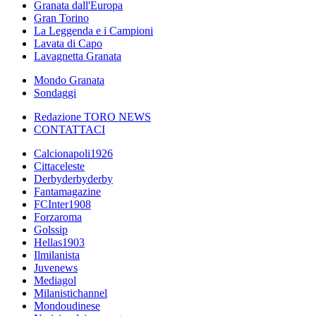
Granata dall'Europa
Gran Torino
La Leggenda e i Campioni
Lavata di Capo
Lavagnetta Granata
Mondo Granata
Sondaggi
Redazione TORO NEWS
CONTATTACI
Calcionapoli1926
Cittaceleste
Derbyderbyderby
Fantamagazine
FCInter1908
Forzaroma
Golssip
Hellas1903
Ilmilanista
Juvenews
Mediagol
Milanistichannel
Mondoudinese