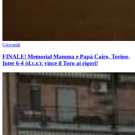
Giovanili
FINALE! Memorial Mamma e Papà Cairo, Torino-
Inter 6-4 (d.c.r.): vince il Toro ai rigori!