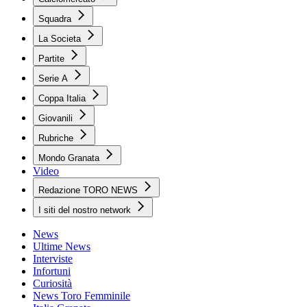
Squadra
La Societa
Partite
Serie A
Coppa Italia
Giovanili
Rubriche
Mondo Granata
Video
Redazione TORO NEWS
I siti del nostro network
News
Ultime News
Interviste
Infortuni
Curiosità
News Toro Femminile