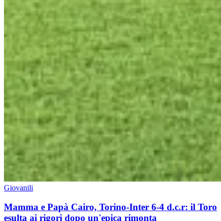
Giovanili
Mamma e Papà Cairo, Torino-Inter 6-4 d.c.r: il Toro
esulta ai rigori dopo un'epica rimonta