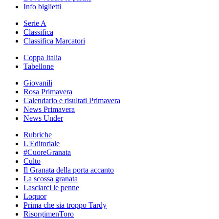
Info biglietti
Serie A
Classifica
Classifica Marcatori
Coppa Italia
Tabellone
Giovanili
Rosa Primavera
Calendario e risultati Primavera
News Primavera
News Under
Rubriche
L'Editoriale
#CuoreGranata
Culto
Il Granata della porta accanto
La scossa granata
Lasciarci le penne
Loquor
Prima che sia troppo Tardy
RisorgimenToro