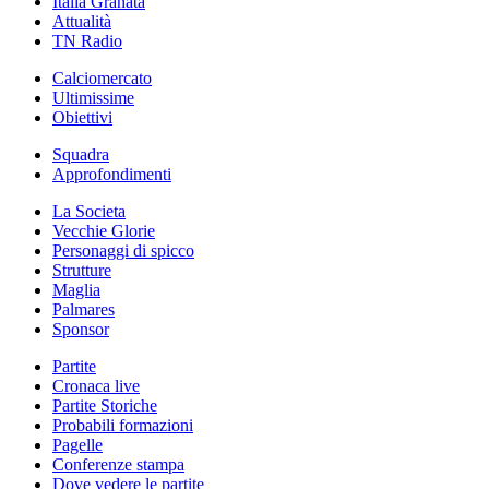
Italia Granata
Attualità
TN Radio
Calciomercato
Ultimissime
Obiettivi
Squadra
Approfondimenti
La Societa
Vecchie Glorie
Personaggi di spicco
Strutture
Maglia
Palmares
Sponsor
Partite
Cronaca live
Partite Storiche
Probabili formazioni
Pagelle
Conferenze stampa
Dove vedere le partite