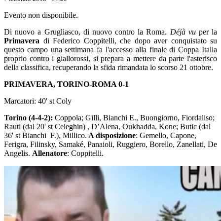
Evento non disponibile.
Di nuovo a Grugliasco, di nuovo contro la Roma.
Déjà vu
per la
Primavera
di Federico Coppitelli, che dopo aver conquistato su
questo campo una settimana fa l'accesso alla finale di Coppa Italia
proprio contro i giallorossi, si prepara a mettere da parte l'asterisco
della classifica, recuperando la sfida rimandata lo scorso 21 ottobre.
PRIMAVERA, TORINO-ROMA 0-1
Marcatori: 40' st Coly
Torino (4-4-2):
Coppola; Gilli, Bianchi E., Buongiorno, Fiordaliso;
Rauti (dal 20' st Celeghin) , D’Alena, Oukhadda, Kone; Butic (dal
36' st Bianchi F.), Millico.
A disposizione
: Gemello, Capone,
Ferigra, Filinsky, Samaké, Panaioli, Ruggiero, Borello, Zanellati, De
Angelis.
Allenatore
: Coppitelli.