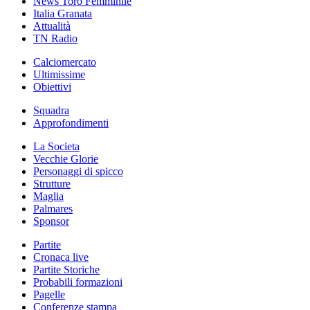
News Toro Femminile
Italia Granata
Attualità
TN Radio
Calciomercato
Ultimissime
Obiettivi
Squadra
Approfondimenti
La Societa
Vecchie Glorie
Personaggi di spicco
Strutture
Maglia
Palmares
Sponsor
Partite
Cronaca live
Partite Storiche
Probabili formazioni
Pagelle
Conferenze stampa