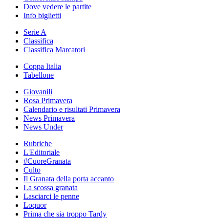
Dove vedere le partite
Info biglietti
Serie A
Classifica
Classifica Marcatori
Coppa Italia
Tabellone
Giovanili
Rosa Primavera
Calendario e risultati Primavera
News Primavera
News Under
Rubriche
L'Editoriale
#CuoreGranata
Culto
Il Granata della porta accanto
La scossa granata
Lasciarci le penne
Loquor
Prima che sia troppo Tardy