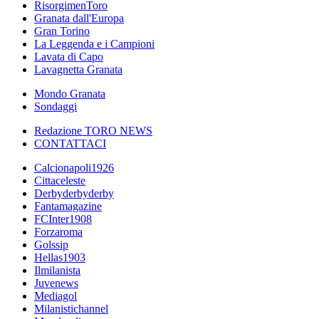
RisorgimenToro
Granata dall'Europa
Gran Torino
La Leggenda e i Campioni
Lavata di Capo
Lavagnetta Granata
Mondo Granata
Sondaggi
Redazione TORO NEWS
CONTATTACI
Calcionapoli1926
Cittaceleste
Derbyderbyderby
Fantamagazine
FCInter1908
Forzaroma
Golssip
Hellas1903
Ilmilanista
Juvenews
Mediagol
Milanistichannel