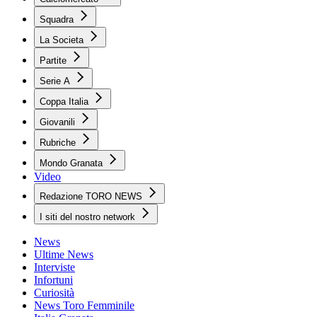
Squadra
La Societa
Partite
Serie A
Coppa Italia
Giovanili
Rubriche
Mondo Granata
Video
Redazione TORO NEWS
I siti del nostro network
News
Ultime News
Interviste
Infortuni
Curiosità
News Toro Femminile