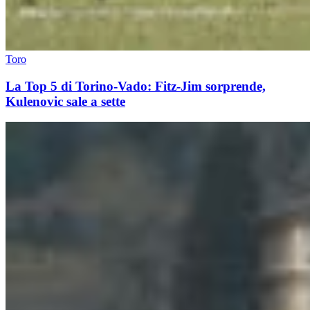
Toro
La Top 5 di Torino-Vado: Fitz-Jim sorprende,
Kulenovic sale a sette