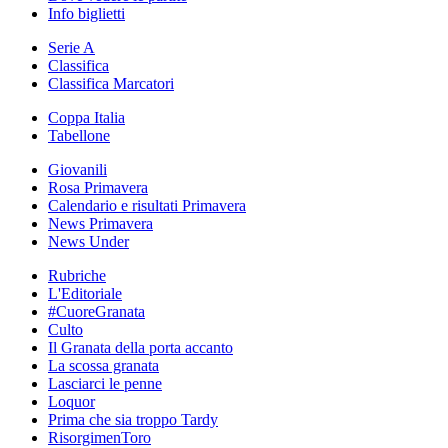
Info biglietti
Serie A
Classifica
Classifica Marcatori
Coppa Italia
Tabellone
Giovanili
Rosa Primavera
Calendario e risultati Primavera
News Primavera
News Under
Rubriche
L'Editoriale
#CuoreGranata
Culto
Il Granata della porta accanto
La scossa granata
Lasciarci le penne
Loquor
Prima che sia troppo Tardy
RisorgimenToro