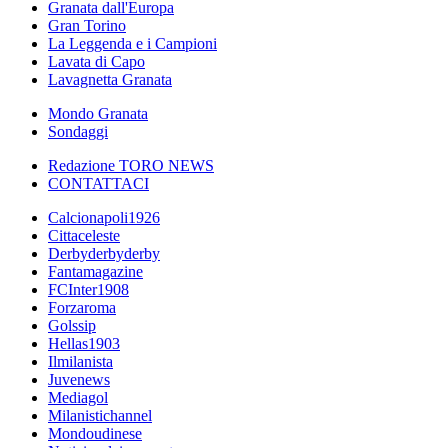
Granata dall'Europa
Gran Torino
La Leggenda e i Campioni
Lavata di Capo
Lavagnetta Granata
Mondo Granata
Sondaggi
Redazione TORO NEWS
CONTATTACI
Calcionapoli1926
Cittaceleste
Derbyderbyderby
Fantamagazine
FCInter1908
Forzaroma
Golssip
Hellas1903
Ilmilanista
Juvenews
Mediagol
Milanistichannel
Mondoudinese