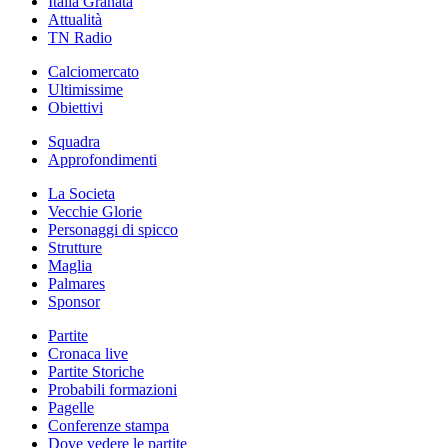
Italia Granata
Attualità
TN Radio
Calciomercato
Ultimissime
Obiettivi
Squadra
Approfondimenti
La Societa
Vecchie Glorie
Personaggi di spicco
Strutture
Maglia
Palmares
Sponsor
Partite
Cronaca live
Partite Storiche
Probabili formazioni
Pagelle
Conferenze stampa
Dove vedere le partite