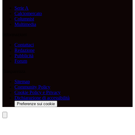
Serie A
Calciomercato
Columnist
Multimedia
Informazioni
Contattaci
Redazione
Pubblicità
Forum
Trasparenza
Sitemap
Community Policy
Cookie Policy e Privacy
Dichiarazione di accessibilità
Preferenze sui cookie