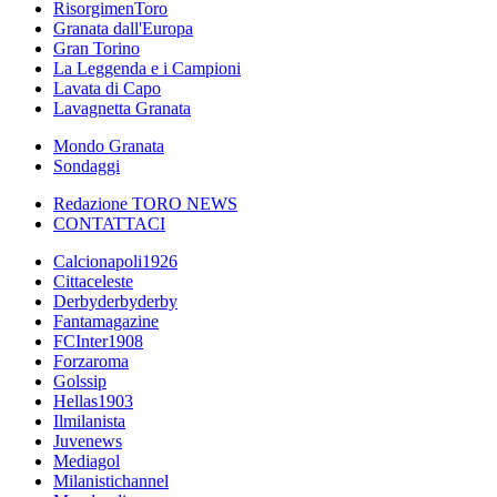
RisorgimenToro
Granata dall'Europa
Gran Torino
La Leggenda e i Campioni
Lavata di Capo
Lavagnetta Granata
Mondo Granata
Sondaggi
Redazione TORO NEWS
CONTATTACI
Calcionapoli1926
Cittaceleste
Derbyderbyderby
Fantamagazine
FCInter1908
Forzaroma
Golssip
Hellas1903
Ilmilanista
Juvenews
Mediagol
Milanistichannel