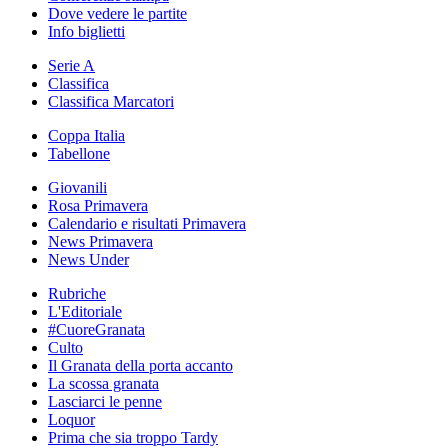
Dove vedere le partite
Info biglietti
Serie A
Classifica
Classifica Marcatori
Coppa Italia
Tabellone
Giovanili
Rosa Primavera
Calendario e risultati Primavera
News Primavera
News Under
Rubriche
L'Editoriale
#CuoreGranata
Culto
Il Granata della porta accanto
La scossa granata
Lasciarci le penne
Loquor
Prima che sia troppo Tardy