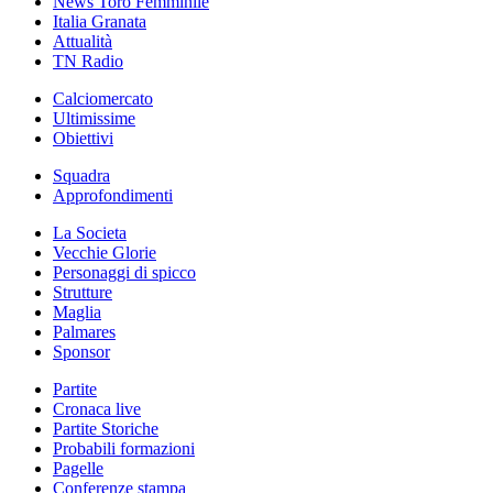
News Toro Femminile
Italia Granata
Attualità
TN Radio
Calciomercato
Ultimissime
Obiettivi
Squadra
Approfondimenti
La Societa
Vecchie Glorie
Personaggi di spicco
Strutture
Maglia
Palmares
Sponsor
Partite
Cronaca live
Partite Storiche
Probabili formazioni
Pagelle
Conferenze stampa