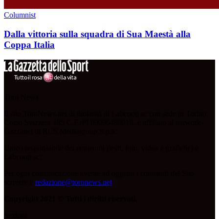
Columnist
Dalla vittoria sulla squadra di Sua Maestà alla
Coppa Italia
Toro News
Il sito ToroNews.net di titolarità di Labcoop sc con sede in Torino,
Corso Svizzera 185 C.F./PI 09096480018, è affiliato al network
Gazzanet di RCS Mediagroup S.p.a.
Unico responsabile dei contenuti (testi, foto, video e grafiche) è
Labcoop sc;
Per ogni comunicazione avente ad oggetto i contenuti del Sito
scrivere a
redazione@toronews.net
Copyright 2021 © Tutti i diritti riservati.
Sezioni