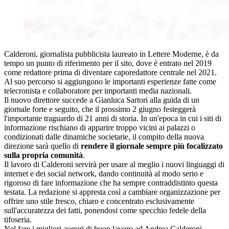
Calderoni, giornalista pubblicista laureato in Lettere Moderne, è da
tempo un punto di riferimento per il sito, dove è entrato nel 2019
come redattore prima di diventare caporedattore centrale nel 2021.
Al suo percorso si aggiungono le importanti esperienze fatte come
telecronista e collaboratore per importanti media nazionali.
Il nuovo direttore succede a Gianluca Sartori alla guida di un
giornale forte e seguito, che il prossimo 2 giugno festeggerà
l'importante traguardo di 21 anni di storia. In un'epoca in cui i siti di
informazione rischiano di apparire troppo vicini ai palazzi o
condizionati dalle dinamiche societarie, il compito della nuova
direzione sarà quello di
rendere il giornale sempre più focalizzato
sulla propria comunità
.
Il lavoro di Calderoni servirà per usare al meglio i nuovi linguaggi di
internet e dei social network, dando continuità al modo serio e
rigoroso di fare informazione che ha sempre contraddistinto questa
testata. La redazione si appresta così a cambiare organizzazione per
offrire uno stile fresco, chiaro e concentrato esclusivamente
sull'accuratezza dei fatti, ponendosi come specchio fedele della
tifoseria.
Nel fare i migliori auguri di buon lavoro ad Andrea Calderoni,