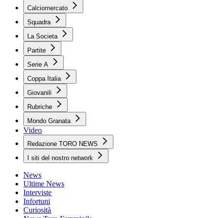
Calciomercato
Squadra
La Societa
Partite
Serie A
Coppa Italia
Giovanili
Rubriche
Mondo Granata
Video
Redazione TORO NEWS
I siti del nostro network
News
Ultime News
Interviste
Infortuni
Curiosità