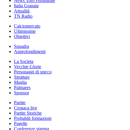
News Toro Femminile
Italia Granata
Attualità
TN Radio
Calciomercato
Ultimissime
Obiettivi
Squadra
Approfondimenti
La Societa
Vecchie Glorie
Personaggi di spicco
Strutture
Maglia
Palmares
Sponsor
Partite
Cronaca live
Partite Storiche
Probabili formazioni
Pagelle
Conferenze stampa