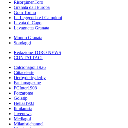
RisorgimenToro
Granata dall'Europa
Gran Torino
La Leggenda e i Campioni
Lavata di Capo
Lavagnetta Granata
Mondo Granata
Sondaggi
Redazione TORO NEWS
CONTATTACI
Calcionapoli1926
Cittaceleste
Derbyderbyderby
Fantamagazine
FCInter1908
Forzaroma
Golssip
Hellas1903
Ilmilanista
Juvenews
Mediagol
Milanistichannel