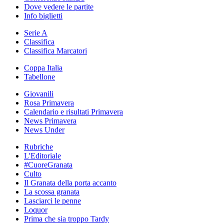
Dove vedere le partite
Info biglietti
Serie A
Classifica
Classifica Marcatori
Coppa Italia
Tabellone
Giovanili
Rosa Primavera
Calendario e risultati Primavera
News Primavera
News Under
Rubriche
L'Editoriale
#CuoreGranata
Culto
Il Granata della porta accanto
La scossa granata
Lasciarci le penne
Loquor
Prima che sia troppo Tardy