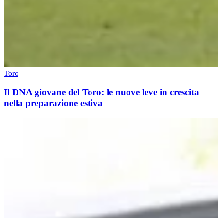
Toro
Il DNA giovane del Toro: le nuove leve in crescita
nella preparazione estiva