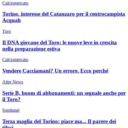
Calciomercato
Torino, interesse del Catanzaro per il centrocampista
Acquah
Toro
Il DNA giovane del Toro: le nuove leve in crescita
nella preparazione estiva
Calciomercato
Vendere Cacciamani? Un errore. Ecco perché
Altre News
Serie B, boom di abbonamenti: un segnale anche per
il Toro?
Sondaggi
Terza maglia del Torino: piace ma... Il parere dei
tifosi