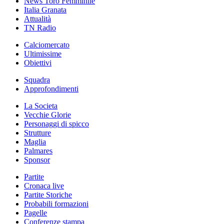
News Toro Femminile
Italia Granata
Attualità
TN Radio
Calciomercato
Ultimissime
Obiettivi
Squadra
Approfondimenti
La Societa
Vecchie Glorie
Personaggi di spicco
Strutture
Maglia
Palmares
Sponsor
Partite
Cronaca live
Partite Storiche
Probabili formazioni
Pagelle
Conferenze stampa