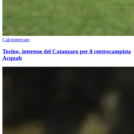
Calciomercato
Torino, interesse del Catanzaro per il centrocampista
Acquah