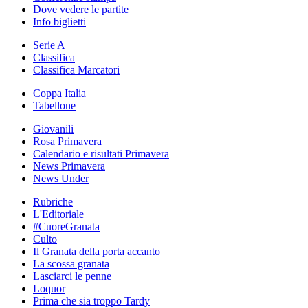
Dove vedere le partite
Info biglietti
Serie A
Classifica
Classifica Marcatori
Coppa Italia
Tabellone
Giovanili
Rosa Primavera
Calendario e risultati Primavera
News Primavera
News Under
Rubriche
L'Editoriale
#CuoreGranata
Culto
Il Granata della porta accanto
La scossa granata
Lasciarci le penne
Loquor
Prima che sia troppo Tardy