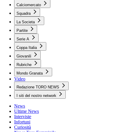
Calciomercato
Squadra
La Societa
Partite
Serie A
Coppa Italia
Giovanili
Rubriche
Mondo Granata
Video
Redazione TORO NEWS
I siti del nostro network
News
Ultime News
Interviste
Infortuni
Curiosità