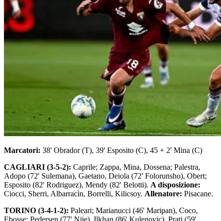
Marcatori:
38' Obrador (T), 39' Esposito (C), 45 + 2' Mina (C)
CAGLIARI (3-5-2):
Caprile; Zappa, Mina, Dossena; Palestra,
Adopo (72' Sulemana), Gaetano, Deiola (72' Folorunsho), Obert;
Esposito (82' Rodriguez), Mendy (82' Belotti).
A disposizione:
Ciocci, Sherri, Albarracìn, Borrelli, Kilicsoy.
Allenatore:
Pisacane.
TORINO (3-4-1-2):
Paleari; Marianucci (46' Maripan), Coco,
Ebosse; Pedersen (77' Njie), Ilkhan (86' Kulenovic), Prati (59'