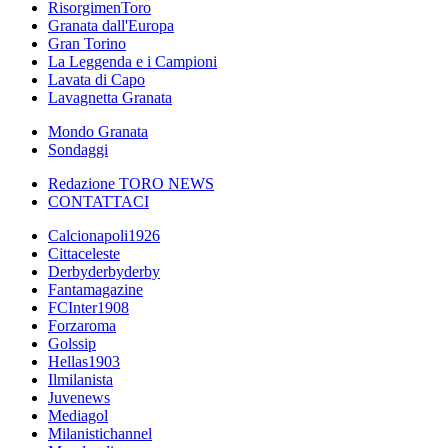
RisorgimenToro
Granata dall'Europa
Gran Torino
La Leggenda e i Campioni
Lavata di Capo
Lavagnetta Granata
Mondo Granata
Sondaggi
Redazione TORO NEWS
CONTATTACI
Calcionapoli1926
Cittaceleste
Derbyderbyderby
Fantamagazine
FCInter1908
Forzaroma
Golssip
Hellas1903
Ilmilanista
Juvenews
Mediagol
Milanistichannel