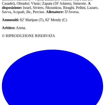
Casadei), Obrador; Vlasic; Zapata (59' Adams), Simeone.
A
disposizione:
Israel, Siviero, Nkounkou, Biraghi, Pellini, Lazaro,
Savva, Acquah, Ilic, Perciun.
Allenatore:
D'Aversa.
Ammoniti:
82' Maripan (T), 82' Mendy (C)
Arbitro:
Arena.
© RIPRODUZIONE RISERVATA