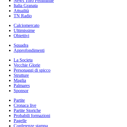
News Toro Femminile
Italia Granata
Attualità
TN Radio
Calciomercato
Ultimissime
Obiettivi
Squadra
Approfondimenti
La Societa
Vecchie Glorie
Personaggi di spicco
Strutture
Maglia
Palmares
Sponsor
Partite
Cronaca live
Partite Storiche
Probabili formazioni
Pagelle
Conferenze stampa