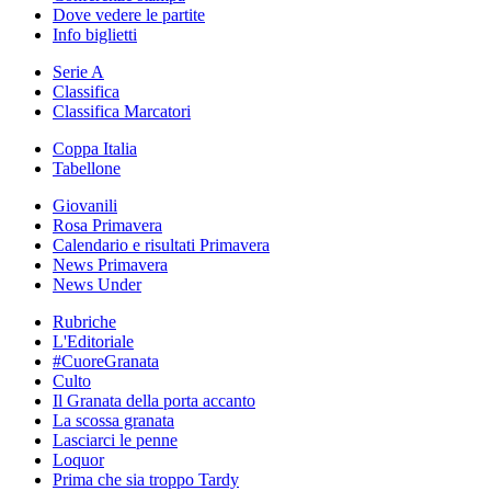
Dove vedere le partite
Info biglietti
Serie A
Classifica
Classifica Marcatori
Coppa Italia
Tabellone
Giovanili
Rosa Primavera
Calendario e risultati Primavera
News Primavera
News Under
Rubriche
L'Editoriale
#CuoreGranata
Culto
Il Granata della porta accanto
La scossa granata
Lasciarci le penne
Loquor
Prima che sia troppo Tardy