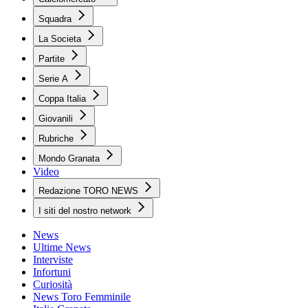
Squadra
La Societa
Partite
Serie A
Coppa Italia
Giovanili
Rubriche
Mondo Granata
Video
Redazione TORO NEWS
I siti del nostro network
News
Ultime News
Interviste
Infortuni
Curiosità
News Toro Femminile