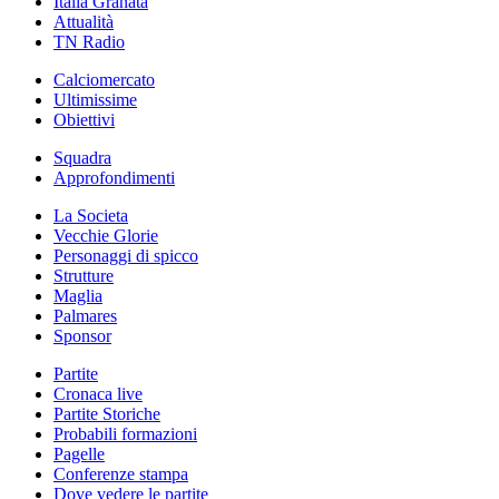
Italia Granata
Attualità
TN Radio
Calciomercato
Ultimissime
Obiettivi
Squadra
Approfondimenti
La Societa
Vecchie Glorie
Personaggi di spicco
Strutture
Maglia
Palmares
Sponsor
Partite
Cronaca live
Partite Storiche
Probabili formazioni
Pagelle
Conferenze stampa
Dove vedere le partite