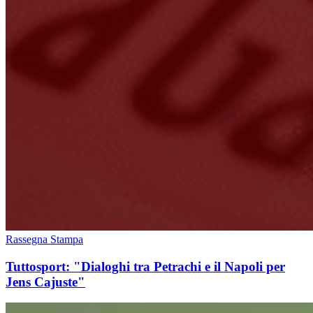
Rassegna Stampa
Tuttosport: "Dialoghi tra Petrachi e il Napoli per
Jens Cajuste"