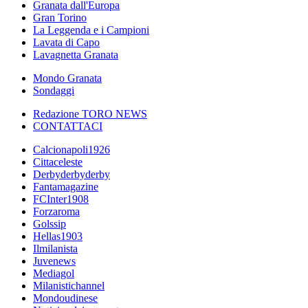
Granata dall'Europa
Gran Torino
La Leggenda e i Campioni
Lavata di Capo
Lavagnetta Granata
Mondo Granata
Sondaggi
Redazione TORO NEWS
CONTATTACI
Calcionapoli1926
Cittaceleste
Derbyderbyderby
Fantamagazine
FCInter1908
Forzaroma
Golssip
Hellas1903
Ilmilanista
Juvenews
Mediagol
Milanistichannel
Mondoudinese