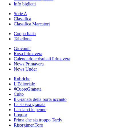
Info biglietti
Serie A
Classifica
Classifica Marcatori
Coppa Italia
Tabellone
Giovanili
Rosa Primavera
Calendario e risultati Primavera
News Primavera
News Under
Rubriche
L'Editoriale
#CuoreGranata
Culto
Il Granata della porta accanto
La scossa granata
Lasciarci le penne
Loquor
Prima che sia troppo Tardy
RisorgimenToro