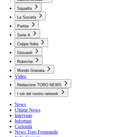
Squadra
La Societa
Partite
Serie A
Coppa Italia
Giovanili
Rubriche
Mondo Granata
Video
Redazione TORO NEWS
I siti del nostro network
News
Ultime News
Interviste
Infortuni
Curiosità
News Toro Femminile