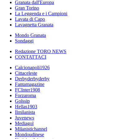
Granata dall'Europa
Gran Torino
La Leggenda e i Campioni
Lavata di Capo
Lavagnetta Granata
Mondo Granata
Sondaggi
Redazione TORO NEWS
CONTATTACI
Calcionapoli1926
Cittaceleste
Derbyderbyderby
Fantamagazine
FCInter1908
Forzaroma
Golssip
Hellas1903
Ilmilanista
Juvenews
Mediagol
Milanistichannel
Mondoudinese