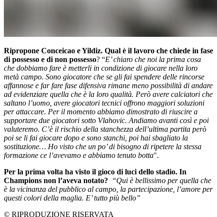
Ripropone Conceicao e Yildiz. Qual è il lavoro che chiede in fase
di possesso e di non possesso
? “
E’ chiaro che noi la prima cosa
che dobbiamo fare è metterli in condizione di giocare nella loro
metà campo. Sono giocatore che se gli fai spendere delle rincorse
affannose e far fare fase difensiva rimane meno possibilità di andare
ad evidenziare quella che è la loro qualità. Però avere calciatori che
saltano l’uomo, avere giocatori tecnici offrono maggiori soluzioni
per attaccare. Per il momento abbiamo dimostrato di riuscire a
supportare due giocatori sotto Vlahovic. Andiamo avanti così e poi
valuteremo. C’è il rischio della stanchezza dell’ultima partita però
poi se li fai giocare dopo e sono stanchi, poi hai sbagliato la
sostituzione… Ho visto che un po’ di bisogno di ripetere la stessa
formazione ce l’avevamo e abbiamo tenuto botta
".
Per la prima volta ha visto il gioco di luci dello stadio. In
Champions non l’aveva notato?
“Qui è bellissimo per quella che
è la vicinanza del pubblico al campo, la partecipazione, l’amore per
questi colori della maglia. E’ tutto più bello”
© RIPRODUZIONE RISERVATA