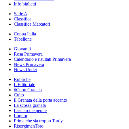
Info biglietti
Serie A
Classifica
Classifica Marcatori
Coppa Italia
Tabellone
Giovanili
Rosa Primavera
Calendario e risultati Primavera
News Primavera
News Under
Rubriche
L'Editoriale
#CuoreGranata
Culto
Il Granata della porta accanto
La scossa granata
Lasciarci le penne
Loquor
Prima che sia troppo Tardy
RisorgimenToro