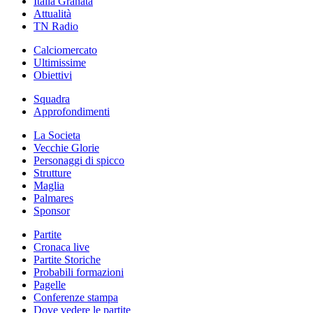
Italia Granata
Attualità
TN Radio
Calciomercato
Ultimissime
Obiettivi
Squadra
Approfondimenti
La Societa
Vecchie Glorie
Personaggi di spicco
Strutture
Maglia
Palmares
Sponsor
Partite
Cronaca live
Partite Storiche
Probabili formazioni
Pagelle
Conferenze stampa
Dove vedere le partite