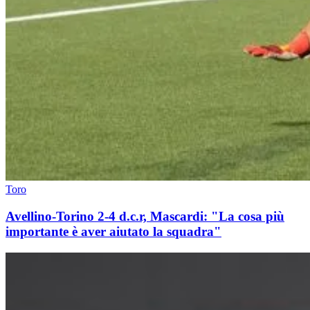
Toro
Avellino-Torino 2-4 d.c.r, Mascardi: "La cosa più
importante è aver aiutato la squadra"