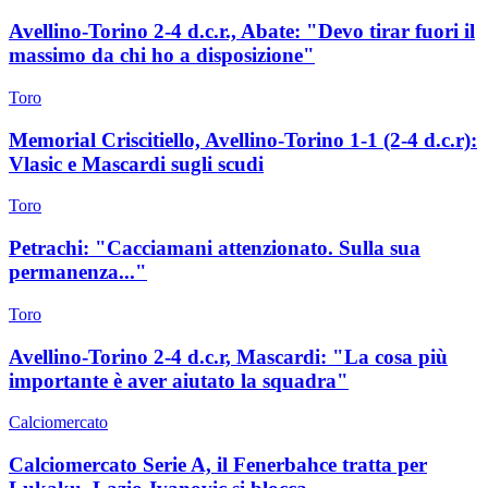
Avellino-Torino 2-4 d.c.r., Abate: "Devo tirar fuori il
massimo da chi ho a disposizione"
Toro
Memorial Criscitiello, Avellino-Torino 1-1 (2-4 d.c.r):
Vlasic e Mascardi sugli scudi
Toro
Petrachi: "Cacciamani attenzionato. Sulla sua
permanenza..."
Toro
Avellino-Torino 2-4 d.c.r, Mascardi: "La cosa più
importante è aver aiutato la squadra"
Calciomercato
Calciomercato Serie A, il Fenerbahce tratta per