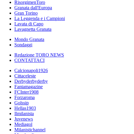
RisorgimenToro
Granata dall'Europa
Gran Torino
La Leggenda e i Campioni
Lavata di Capo
Lavagnetta Granata
Mondo Granata
Sondaggi
Redazione TORO NEWS
CONTATTACI
Calcionapoli1926
Cittaceleste
Derbyderbyderby
Fantamagazine
FCInter1908
Forzaroma
Golssip
Hellas1903
Ilmilanista
Juvenews
Mediagol
Milanistichannel