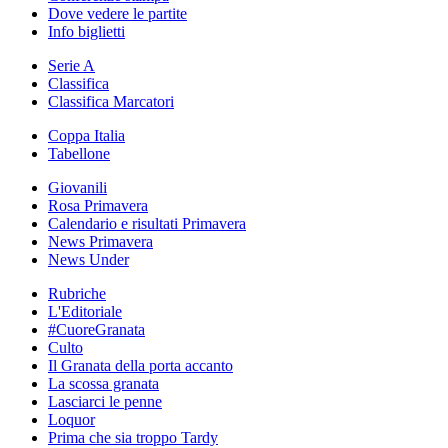
Dove vedere le partite
Info biglietti
Serie A
Classifica
Classifica Marcatori
Coppa Italia
Tabellone
Giovanili
Rosa Primavera
Calendario e risultati Primavera
News Primavera
News Under
Rubriche
L'Editoriale
#CuoreGranata
Culto
Il Granata della porta accanto
La scossa granata
Lasciarci le penne
Loquor
Prima che sia troppo Tardy