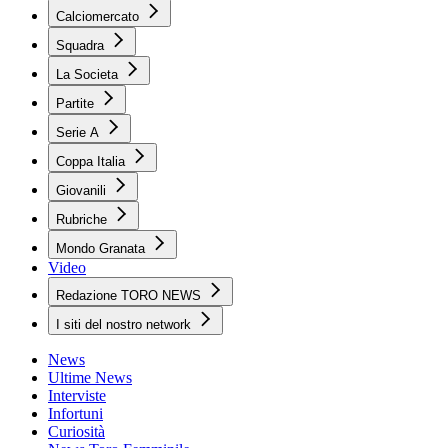
Calciomercato
Squadra
La Societa
Partite
Serie A
Coppa Italia
Giovanili
Rubriche
Mondo Granata
Video
Redazione TORO NEWS
I siti del nostro network
News
Ultime News
Interviste
Infortuni
Curiosità