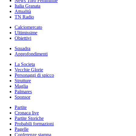
News Toro Femminile
Italia Granata
Attualità
TN Radio
Calciomercato
Ultimissime
Obiettivi
Squadra
Approfondimenti
La Societa
Vecchie Glorie
Personaggi di spicco
Strutture
Maglia
Palmares
Sponsor
Partite
Cronaca live
Partite Storiche
Probabili formazioni
Pagelle
Conferenze stampa