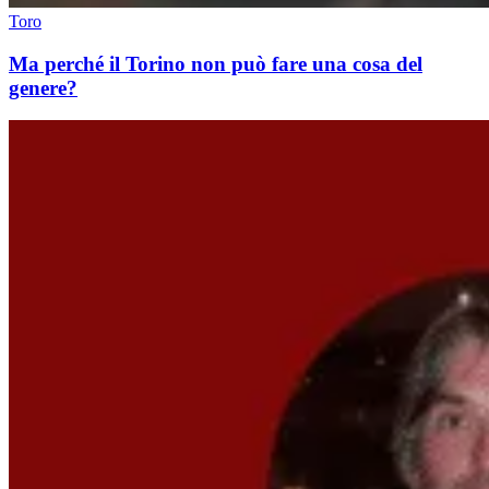
Toro
Ma perché il Torino non può fare una cosa del
genere?