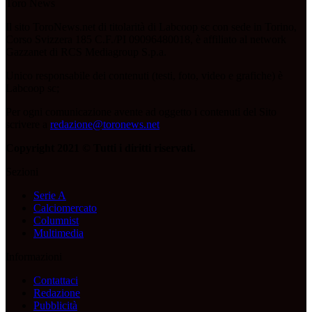
Toro News
Il sito ToroNews.net di titolarità di Labcoop sc con sede in Torino,
Corso Svizzera 185 C.F./PI 09096480018, è affiliato al network
Gazzanet di RCS Mediagroup S.p.a.
Unico responsabile dei contenuti (testi, foto, video e grafiche) è
Labcoop sc;
Per ogni comunicazione avente ad oggetto i contenuti del Sito
scrivere a
redazione@toronews.net
Copyright 2021 © Tutti i diritti riservati.
Sezioni
Serie A
Calciomercato
Columnist
Multimedia
Informazioni
Contattaci
Redazione
Pubblicità