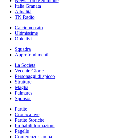
News Toro Femminile
Italia Granata
Attualità
TN Radio
Calciomercato
Ultimissime
Obiettivi
Squadra
Approfondimenti
La Societa
Vecchie Glorie
Personaggi di spicco
Strutture
Maglia
Palmares
Sponsor
Partite
Cronaca live
Partite Storiche
Probabili formazioni
Pagelle
Conferenze stampa