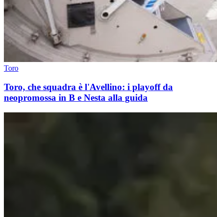
Toro
Toro, che squadra è l'Avellino: i playoff da
neopromossa in B e Nesta alla guida