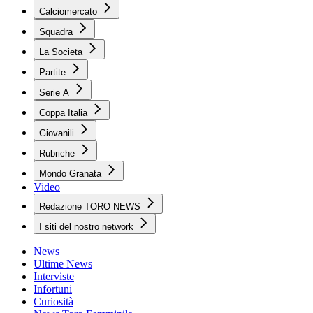
Calciomercato
Squadra
La Societa
Partite
Serie A
Coppa Italia
Giovanili
Rubriche
Mondo Granata
Video
Redazione TORO NEWS
I siti del nostro network
News
Ultime News
Interviste
Infortuni
Curiosità