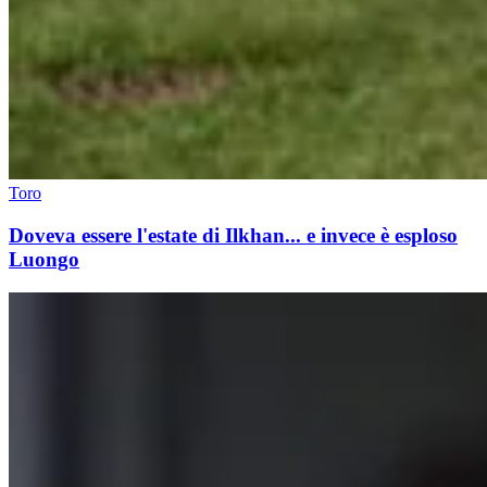
Toro
Doveva essere l'estate di Ilkhan... e invece è esploso
Luongo