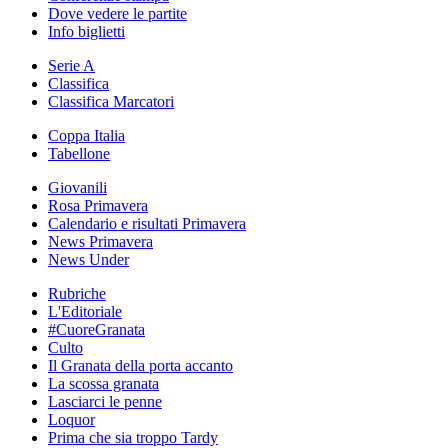
Dove vedere le partite
Info biglietti
Serie A
Classifica
Classifica Marcatori
Coppa Italia
Tabellone
Giovanili
Rosa Primavera
Calendario e risultati Primavera
News Primavera
News Under
Rubriche
L'Editoriale
#CuoreGranata
Culto
Il Granata della porta accanto
La scossa granata
Lasciarci le penne
Loquor
Prima che sia troppo Tardy