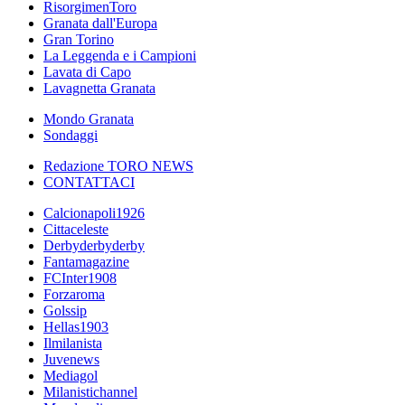
RisorgimenToro
Granata dall'Europa
Gran Torino
La Leggenda e i Campioni
Lavata di Capo
Lavagnetta Granata
Mondo Granata
Sondaggi
Redazione TORO NEWS
CONTATTACI
Calcionapoli1926
Cittaceleste
Derbyderbyderby
Fantamagazine
FCInter1908
Forzaroma
Golssip
Hellas1903
Ilmilanista
Juvenews
Mediagol
Milanistichannel