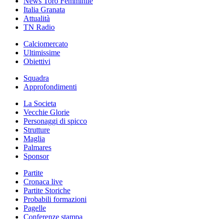
News Toro Femminile
Italia Granata
Attualità
TN Radio
Calciomercato
Ultimissime
Obiettivi
Squadra
Approfondimenti
La Societa
Vecchie Glorie
Personaggi di spicco
Strutture
Maglia
Palmares
Sponsor
Partite
Cronaca live
Partite Storiche
Probabili formazioni
Pagelle
Conferenze stampa