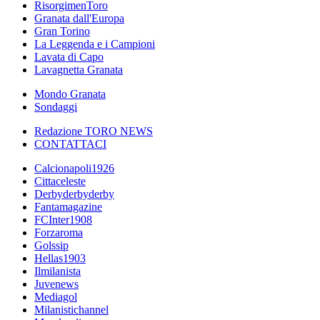
RisorgimenToro
Granata dall'Europa
Gran Torino
La Leggenda e i Campioni
Lavata di Capo
Lavagnetta Granata
Mondo Granata
Sondaggi
Redazione TORO NEWS
CONTATTACI
Calcionapoli1926
Cittaceleste
Derbyderbyderby
Fantamagazine
FCInter1908
Forzaroma
Golssip
Hellas1903
Ilmilanista
Juvenews
Mediagol
Milanistichannel