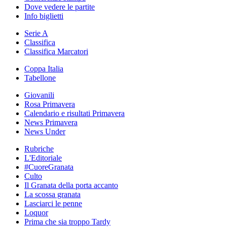
Dove vedere le partite
Info biglietti
Serie A
Classifica
Classifica Marcatori
Coppa Italia
Tabellone
Giovanili
Rosa Primavera
Calendario e risultati Primavera
News Primavera
News Under
Rubriche
L'Editoriale
#CuoreGranata
Culto
Il Granata della porta accanto
La scossa granata
Lasciarci le penne
Loquor
Prima che sia troppo Tardy