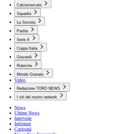
Calciomercato
Squadra
La Societa
Partite
Serie A
Coppa Italia
Giovanili
Rubriche
Mondo Granata
Video
Redazione TORO NEWS
I siti del nostro network
News
Ultime News
Interviste
Infortuni
Curiosità