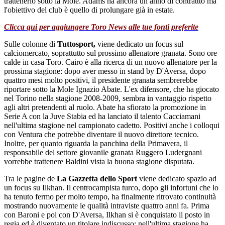
trattenerlo sotto la Mole. Adams ha ancora un anno di contrattto ma
l'obiettivo del club è quello di prolungare già in estate.
Clicca qui per aggiungere Toro News alle tue fonti preferite
Sulle colonne di
Tuttosport,
viene dedicato un focus sul
calciomercato, soprattutto sul prossimo allenatore granata. Sono ore
calde in casa Toro. Cairo è alla ricerca di un nuovo allenatore per la
prossima stagione: dopo aver messo in stand by D'Aversa, dopo
quattro mesi molto positivi, il presidente granata sembrerebbe
riportare sotto la Mole Ignazio Abate. L'ex difensore, che ha giocato
nel Torino nella stagione 2008-2009, sembra in vantaggio rispetto
agli altri pretendenti al ruolo. Abate ha sfiorato la promozione in
Serie A con la Juve Stabia ed ha lanciato il talento Cacciamani
nell'ultima stagione nel campionato cadetto. Positivi anche i colloqui
con Ventura che potrebbe diventare il nuovo direttore tecnico.
Inoltre, per quanto riguarda la panchina della Primavera, il
responsabile del settore giovanile granata Ruggero Ludergnani
vorrebbe trattenere Baldini vista la buona stagione disputata.
Tra le pagine de
La Gazzetta dello Sport
viene dedicato spazio ad
un focus su Ilkhan. Il centrocampista turco, dopo gli infortuni che lo
ha tenuto fermo per molto tempo, ha finalmente ritrovato continuità
mostrando nuovamente le qualità intraviste quattro anni fa. Prima
con Baroni e poi con D'Aversa, Ilkhan si è conquistato il posto in
regia ed è diventato un titolare indiscusso: nell'ultima stagione ha