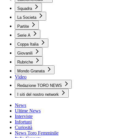
Squadra
La Societa
Partite
Serie A
Coppa Italia
Giovanili
Rubriche
Mondo Granata
Video
Redazione TORO NEWS
I siti del nostro network
News
Ultime News
Interviste
Infortuni
Curiosità
News Toro Femminile