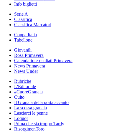
Info biglietti
Serie A
Classifica
Classifica Marcatori
Coppa Italia
Tabellone
Giovanili
Rosa Primavera
Calendario e risultati Primavera
News Primavera
News Under
Rubriche
L'Editoriale
#CuoreGranata
Culto
Il Granata della porta accanto
La scossa granata
Lasciarci le penne
Loquor
Prima che sia troppo Tardy
RisorgimenToro