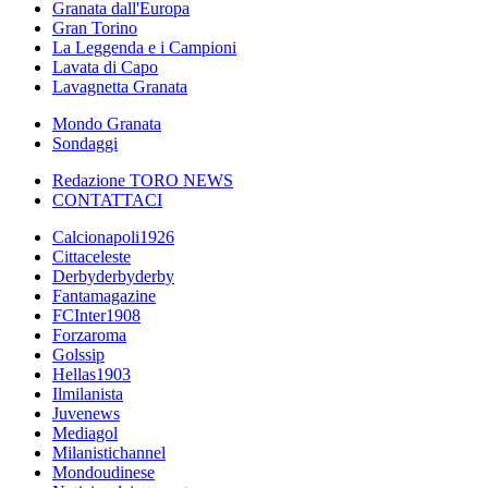
Granata dall'Europa
Gran Torino
La Leggenda e i Campioni
Lavata di Capo
Lavagnetta Granata
Mondo Granata
Sondaggi
Redazione TORO NEWS
CONTATTACI
Calcionapoli1926
Cittaceleste
Derbyderbyderby
Fantamagazine
FCInter1908
Forzaroma
Golssip
Hellas1903
Ilmilanista
Juvenews
Mediagol
Milanistichannel
Mondoudinese