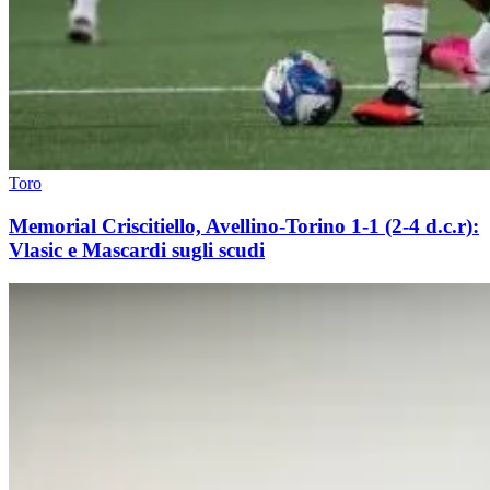
Toro
Memorial Criscitiello, Avellino-Torino 1-1 (2-4 d.c.r):
Vlasic e Mascardi sugli scudi