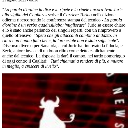
21 agosto 2023 - 09:30
"
La parola d'ordine la dice e la ripete e la ripete ancora Ivan Juric
alla vigilia del Cagliari
- scrive il
Corriere Torino
nell'edizione
odierna ripercorrendo la conferenza stampa del tecnico -
La parola
d'ordine è un verbo quadrisillabo: 'migliorare'
. Juric sa essere chiaro
e lo è stato anche parlando dei singoli reparti, con un rimprovero a
quello offensivo: "
Spero che gli attaccanti cambino andazzo. In
ritiro non hanno fatto bene, la loro estate non è stata sufficiente"
.
Discorso diverso per Sanabria, a cui Juric ha rinnovato la fiducia, e
Seck, autore invece di un buon ritiro come detto esplicitamente
anche dal tecnico. La risposta la darà il campo, nel tardo pomeriggio
di oggi contro il Cagliari: "
Tutti chiamati a rendere di più, a mutare
in meglio, a crescere di livello".