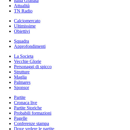
Italia Granata
Attualità
TN Radio
Calciomercato
Ultimissime
Obiettivi
Squadra
Approfondimenti
La Societa
Vecchie Glorie
Personaggi di spicco
Strutture
Maglia
Palmares
Sponsor
Partite
Cronaca live
Partite Storiche
Probabili formazioni
Pagelle
Conferenze stampa
Dove vedere le partite