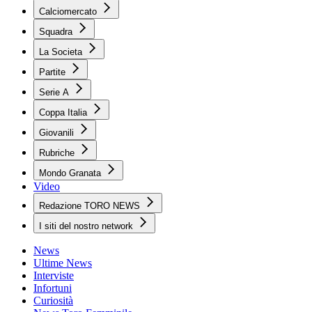
Calciomercato
Squadra
La Societa
Partite
Serie A
Coppa Italia
Giovanili
Rubriche
Mondo Granata
Video
Redazione TORO NEWS
I siti del nostro network
News
Ultime News
Interviste
Infortuni
Curiosità