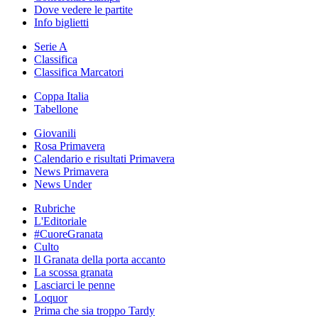
Dove vedere le partite
Info biglietti
Serie A
Classifica
Classifica Marcatori
Coppa Italia
Tabellone
Giovanili
Rosa Primavera
Calendario e risultati Primavera
News Primavera
News Under
Rubriche
L'Editoriale
#CuoreGranata
Culto
Il Granata della porta accanto
La scossa granata
Lasciarci le penne
Loquor
Prima che sia troppo Tardy