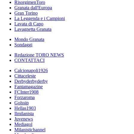
RisorgimenToro
Granata dall'Europa
Gran Torino
La Leggenda e i Campioni
Lavata di Capo
Lavagnetta Granata
Mondo Granata
Sondaggi
Redazione TORO NEWS
CONTATTACI
Calcionapoli1926
Cittaceleste
Derbyderbyderby
Fantamagazine
FCInter1908
Forzaroma
Golssip
Hellas1903
Ilmilanista
Juvenews
Mediagol
Milanistichannel