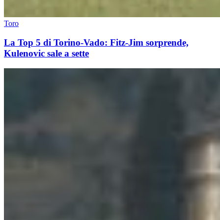
Toro
La Top 5 di Torino-Vado: Fitz-Jim sorprende,
Kulenovic sale a sette