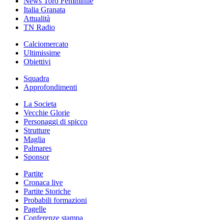
News Toro Femminile
Italia Granata
Attualità
TN Radio
Calciomercato
Ultimissime
Obiettivi
Squadra
Approfondimenti
La Societa
Vecchie Glorie
Personaggi di spicco
Strutture
Maglia
Palmares
Sponsor
Partite
Cronaca live
Partite Storiche
Probabili formazioni
Pagelle
Conferenze stampa