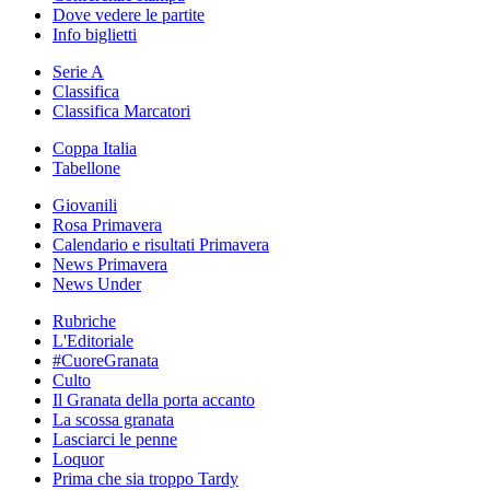
Dove vedere le partite
Info biglietti
Serie A
Classifica
Classifica Marcatori
Coppa Italia
Tabellone
Giovanili
Rosa Primavera
Calendario e risultati Primavera
News Primavera
News Under
Rubriche
L'Editoriale
#CuoreGranata
Culto
Il Granata della porta accanto
La scossa granata
Lasciarci le penne
Loquor
Prima che sia troppo Tardy