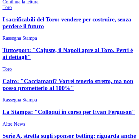
Continua la lettura
Toro
I sacrificabili del Toro: vendere per costruire, senza
perdere il futuro
Rassegna Stampa
Tuttosport: "Cajuste, il Napoli apre al Toro. Perri è
ai dettagli"
Toro
Cairo: "Cacciamani? Vorrei tenerlo stretto, ma non
posso prometterlo al 100%"
Rassegna Stampa
La Stampa: "Colloqui in corso per Evan Ferguson"
Altre News
Serie A, stretta sugli sponsor betting: riguarda anche