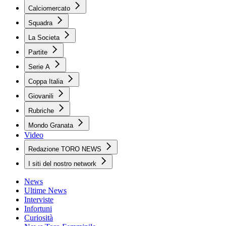
Calciomercato
Squadra
La Societa
Partite
Serie A
Coppa Italia
Giovanili
Rubriche
Mondo Granata
Video
Redazione TORO NEWS
I siti del nostro network
News
Ultime News
Interviste
Infortuni
Curiosità