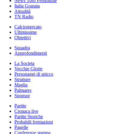
News Toro Femminile
Italia Granata
Attualità
TN Radio
Calciomercato
Ultimissime
Obiettivi
Squadra
Approfondimenti
La Societa
Vecchie Glorie
Personaggi di spicco
Strutture
Maglia
Palmares
Sponsor
Partite
Cronaca live
Partite Storiche
Probabili formazioni
Pagelle
Conferenze stampa