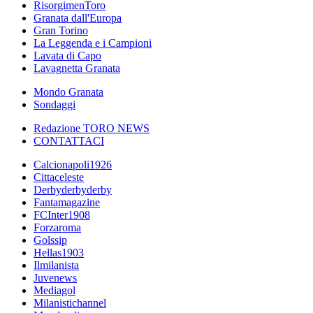
RisorgimenToro
Granata dall'Europa
Gran Torino
La Leggenda e i Campioni
Lavata di Capo
Lavagnetta Granata
Mondo Granata
Sondaggi
Redazione TORO NEWS
CONTATTACI
Calcionapoli1926
Cittaceleste
Derbyderbyderby
Fantamagazine
FCInter1908
Forzaroma
Golssip
Hellas1903
Ilmilanista
Juvenews
Mediagol
Milanistichannel