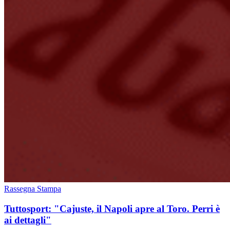
Rassegna Stampa
Tuttosport: "Cajuste, il Napoli apre al Toro. Perri è
ai dettagli"