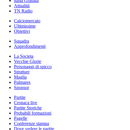
Italia Granata
Attualità
TN Radio
Calciomercato
Ultimissime
Obiettivi
Squadra
Approfondimenti
La Societa
Vecchie Glorie
Personaggi di spicco
Strutture
Maglia
Palmares
Sponsor
Partite
Cronaca live
Partite Storiche
Probabili formazioni
Pagelle
Conferenze stampa
Dove vedere le partite