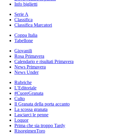
Info biglietti
Serie A
Classifica
Classifica Marcatori
Coppa Italia
Tabellone
Giovanili
Rosa Primavera
Calendario e risultati Primavera
News Primavera
News Under
Rubriche
L'Editoriale
#CuoreGranata
Culto
Il Granata della porta accanto
La scossa granata
Lasciarci le penne
Loquor
Prima che sia troppo Tardy
RisorgimenToro