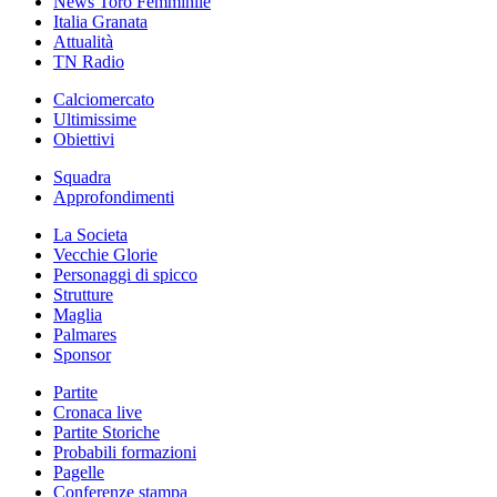
News Toro Femminile
Italia Granata
Attualità
TN Radio
Calciomercato
Ultimissime
Obiettivi
Squadra
Approfondimenti
La Societa
Vecchie Glorie
Personaggi di spicco
Strutture
Maglia
Palmares
Sponsor
Partite
Cronaca live
Partite Storiche
Probabili formazioni
Pagelle
Conferenze stampa