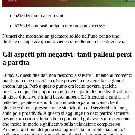
62% dei duelli a terra vinti
59% dei contrasti portati a termine con successo
Numeri che mostrano un giocatore solido nell’uno contro uno,
difficile da superare quando viene coinvolto nella fase difensiva.
Gli aspetti più negativi: tanti palloni persi
a partita
Tuttavia, questi due dati non riescono a salvare il lituano al momento
ma sicuramente troverà spazio e proverà a crescere: la stagione è
ancora lunga. Però a questo punto era lecito trovarsi qualche
presenza e qualche apporto maggiore da parte di Gineitis. Il volume
di gioco difensivo è infatti basso: appena 0.3 intercetti a partita, 1.4
palle recuperate e meno di un contrasto a gara indicano che il
giocatore è poco presente nelle situazioni in cui servirebbe lettura,
anticipo e proattività. A questo si aggiunge un dato particolarmente
pesante: un errore diretto che ha portato al gol avversario, elemento
che incide in modo significativo sulla valutazione complessiva.
Anche la gestione del possesso rappresenta un problema: con 5.4
palle perse a partita a fronte di pochi tocchi, il giocatore fatica a