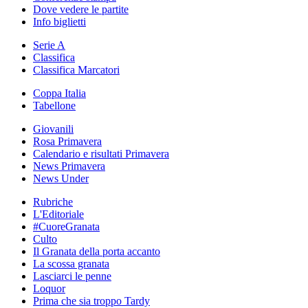
Dove vedere le partite
Info biglietti
Serie A
Classifica
Classifica Marcatori
Coppa Italia
Tabellone
Giovanili
Rosa Primavera
Calendario e risultati Primavera
News Primavera
News Under
Rubriche
L'Editoriale
#CuoreGranata
Culto
Il Granata della porta accanto
La scossa granata
Lasciarci le penne
Loquor
Prima che sia troppo Tardy