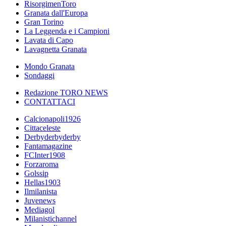
RisorgimenToro
Granata dall'Europa
Gran Torino
La Leggenda e i Campioni
Lavata di Capo
Lavagnetta Granata
Mondo Granata
Sondaggi
Redazione TORO NEWS
CONTATTACI
Calcionapoli1926
Cittaceleste
Derbyderbyderby
Fantamagazine
FCInter1908
Forzaroma
Golssip
Hellas1903
Ilmilanista
Juvenews
Mediagol
Milanistichannel