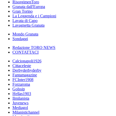
RisorgimenToro
Granata dall'Europa
Gran Torino
La Leggenda e i Campioni
Lavata di Capo
Lavagnetta Granata
Mondo Granata
Sondaggi
Redazione TORO NEWS
CONTATTACI
Calcionapoli1926
Cittaceleste
Derbyderbyderby
Fantamagazine
FCInter1908
Forzaroma
Golssip
Hellas1903
Ilmilanista
Juvenews
Mediagol
Milanistichannel