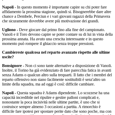
Napoli -
In questo momento è importante capire su chi poter fare
affidamento la prossima stagione, quindi si. Bisognerebbe dare altre
chance a Dembele, Perciun e i vari giovani ragazzi della Primavera
che sicuramente dovrebbe avere più motivazione dei grandi.
Ugliono -
Deve giocare dal primo fino alla fine del campionato.
Vanoli e il Toro devono capire se poter contare su di lui in vista della
prossima annata. Ha avuto una crescita interessante e in questo
momento può rompere il ghiaccio senza troppe pressioni.
Cambiereste qualcosa nel reparto avanzato rispetto alle ultime
uscite?
Bonsignore -
Non ci sono tante alternative a disposizione di Vanoli.
Inoltre, il Torino ha già evidenziato di fare parecchia fatica in avanti
senza Adams o qualcun altro sulla trequarti. Il fatto che i membri del
reparto offensivo non siano facilmente sostituibili è senz'altro un
limite della squadra, ma ad oggi è così: difficile cambiare.
Napoli -
Questa squadra è Adams dipendente. Lo scozzese ha una
capacità incredibile nel ripulire e gestire palloni complicati e,
nonostante la poca incisività nelle ultime partite, è uno che si
costruisce sempre almeno 3 occasioni a partita. A rimorchio è
difficile fare ipotesi per spostare perite dato che sono poche, ma con