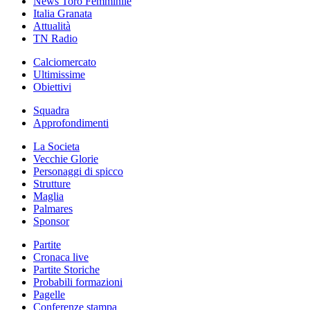
News Toro Femminile
Italia Granata
Attualità
TN Radio
Calciomercato
Ultimissime
Obiettivi
Squadra
Approfondimenti
La Societa
Vecchie Glorie
Personaggi di spicco
Strutture
Maglia
Palmares
Sponsor
Partite
Cronaca live
Partite Storiche
Probabili formazioni
Pagelle
Conferenze stampa