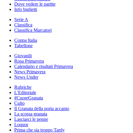
Dove vedere le partite
Info biglietti
Serie A
Classifica
Classifica Marcatori
Coppa Italia
Tabellone
Giovanili
Rosa Primavera
Calendario e risultati Primavera
News Primavera
News Under
Rubriche
L'Editoriale
#CuoreGranata
Culto
Il Granata della porta accanto
La scossa granata
Lasciarci le penne
Loquor
Prima che sia troppo Tardy