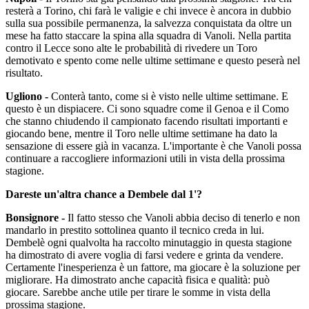
resterà a Torino, chi farà le valigie e chi invece è ancora in dubbio
sulla sua possibile permanenza, la salvezza conquistata da oltre un
mese ha fatto staccare la spina alla squadra di Vanoli. Nella partita
contro il Lecce sono alte le probabilità di rivedere un Toro
demotivato e spento come nelle ultime settimane e questo peserà nel
risultato.
Ugliono -
Conterà tanto, come si è visto nelle ultime settimane. E
questo è un dispiacere. Ci sono squadre come il Genoa e il Como
che stanno chiudendo il campionato facendo risultati importanti e
giocando bene, mentre il Toro nelle ultime settimane ha dato la
sensazione di essere già in vacanza. L'importante è che Vanoli possa
continuare a raccogliere informazioni utili in vista della prossima
stagione.
Dareste un'altra chance a Dembele dal 1'?
Bonsignore -
Il fatto stesso che Vanoli abbia deciso di tenerlo e non
mandarlo in prestito sottolinea quanto il tecnico creda in lui.
Dembelè ogni qualvolta ha raccolto minutaggio in questa stagione
ha dimostrato di avere voglia di farsi vedere e grinta da vendere.
Certamente l'inesperienza è un fattore, ma giocare è la soluzione per
migliorare. Ha dimostrato anche capacità fisica e qualità: può
giocare. Sarebbe anche utile per tirare le somme in vista della
prossima stagione.