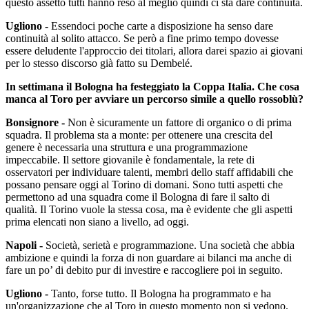
questo assetto tutti hanno reso al meglio quindi ci sta dare continuità.
Ugliono -
Essendoci poche carte a disposizione ha senso dare
continuità al solito attacco. Se però a fine primo tempo dovesse
essere deludente l'approccio dei titolari, allora darei spazio ai giovani
per lo stesso discorso già fatto su Dembelé.
In settimana il Bologna ha festeggiato la Coppa Italia. Che cosa
manca al Toro per avviare un percorso simile a quello rossoblù?
Bonsignore -
Non è sicuramente un fattore di organico o di prima
squadra. Il problema sta a monte: per ottenere una crescita del
genere è necessaria una struttura e una programmazione
impeccabile. Il settore giovanile è fondamentale, la rete di
osservatori per individuare talenti, membri dello staff affidabili che
possano pensare oggi al Torino di domani. Sono tutti aspetti che
permettono ad una squadra come il Bologna di fare il salto di
qualità. Il Torino vuole la stessa cosa, ma è evidente che gli aspetti
prima elencati non siano a livello, ad oggi.
Napoli -
Società, serietà e programmazione. Una società che abbia
ambizione e quindi la forza di non guardare ai bilanci ma anche di
fare un po’ di debito pur di investire e raccogliere poi in seguito.
Ugliono -
Tanto, forse tutto. Il Bologna ha programmato e ha
un'organizzazione che al Toro in questo momento non si vedono.