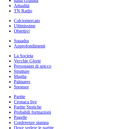
Italia Granata
Attualità
TN Radio
Calciomercato
Ultimissime
Obiettivi
Squadra
Approfondimenti
La Societa
Vecchie Glorie
Personaggi di spicco
Strutture
Maglia
Palmares
Sponsor
Partite
Cronaca live
Partite Storiche
Probabili formazioni
Pagelle
Conferenze stampa
Dove vedere le partite