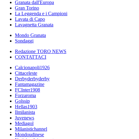
Granata dall'Europa
Gran Torino
La Leggenda e i Campioni
Lavata di Capo
Lavagnetta Granata
Mondo Granata
Sondaggi
Redazione TORO NEWS
CONTATTACI
Calcionapoli1926
Cittaceleste
Derbyderbyderby
Fantamagazine
FCInter1908
Forzaroma
Golssip
Hellas1903
Ilmilanista
Juvenews
Mediagol
Milanistichannel
Mondoudinese