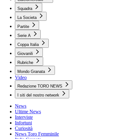
Squadra
La Societa
Partite
Serie A
Coppa Italia
Giovanili
Rubriche
Mondo Granata
Video
Redazione TORO NEWS
I siti del nostro network
News
Ultime News
Interviste
Infortuni
Curiosità
News Toro Femminile