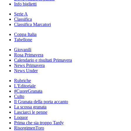
Info biglietti
Serie A
Classifica
Classifica Marcatori
Coppa Italia
Tabellone
Giovanili
Rosa Primavera
Calendario e risultati Primavera
News Primavera
News Under
Rubriche
L'Editoriale
#CuoreGranata
Culto
Il Granata della porta accanto
La scossa granata
Lasciarci le penne
Loquor
Prima che sia troppo Tardy
RisorgimenToro