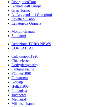
RisorgimenToro
Granata dall'Europa
Gran Torino
La Leggenda e i Campioni
Lavata di Capo
Lavagnetta Granata
Mondo Granata
Sondaggi
Redazione TORO NEWS
CONTATTACI
Calcionapoli1926
Cittaceleste
Derbyderbyderby
Fantamagazine
FCInter1908
Forzaroma
Golssip
Hellas1903
Ilmilanista
Juvenews
Mediagol
Milanistichannel