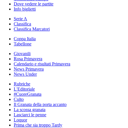
Dove vedere le partite
Info biglietti
Serie A
Classifica
Classifica Marcatori
Coppa Italia
Tabellone
Giovanili
Rosa Primavera
Calendario e risultati Primavera
News Primavera
News Under
Rubriche
L'Editoriale
#CuoreGranata
Culto
Il Granata della porta accanto
La scossa granata
Lasciarci le penne
Loquor
Prima che sia troppo Tardy