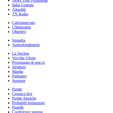
News Toro Femminile
Italia Granata
Attualità
TN Radio
Calciomercato
Ultimissime
Obiettivi
Squadra
Approfondimenti
La Societa
Vecchie Glorie
Personaggi di spicco
Strutture
Maglia
Palmares
Sponsor
Partite
Cronaca live
Partite Storiche
Probabili formazioni
Pagelle
Conferenze stampa