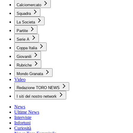
Calciomercato
Squadra
La Societa
Partite
Serie A
Coppa Italia
Giovanili
Rubriche
Mondo Granata
Video
Redazione TORO NEWS
I siti del nostro network
News
Ultime News
Interviste
Infortuni
Curiosità