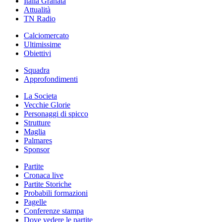
Italia Granata
Attualità
TN Radio
Calciomercato
Ultimissime
Obiettivi
Squadra
Approfondimenti
La Societa
Vecchie Glorie
Personaggi di spicco
Strutture
Maglia
Palmares
Sponsor
Partite
Cronaca live
Partite Storiche
Probabili formazioni
Pagelle
Conferenze stampa
Dove vedere le partite