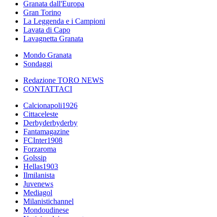
Granata dall'Europa
Gran Torino
La Leggenda e i Campioni
Lavata di Capo
Lavagnetta Granata
Mondo Granata
Sondaggi
Redazione TORO NEWS
CONTATTACI
Calcionapoli1926
Cittaceleste
Derbyderbyderby
Fantamagazine
FCInter1908
Forzaroma
Golssip
Hellas1903
Ilmilanista
Juvenews
Mediagol
Milanistichannel
Mondoudinese