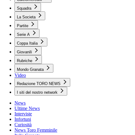
Squadra
La Societa
Partite
Serie A
Coppa Italia
Giovanili
Rubriche
Mondo Granata
Video
Redazione TORO NEWS
I siti del nostro network
News
Ultime News
Interviste
Infortuni
Curiosità
News Toro Femminile