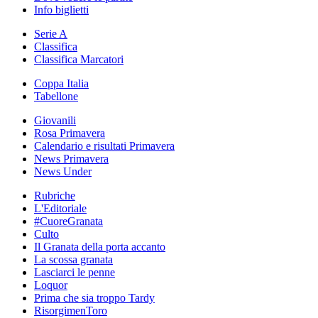
Info biglietti
Serie A
Classifica
Classifica Marcatori
Coppa Italia
Tabellone
Giovanili
Rosa Primavera
Calendario e risultati Primavera
News Primavera
News Under
Rubriche
L'Editoriale
#CuoreGranata
Culto
Il Granata della porta accanto
La scossa granata
Lasciarci le penne
Loquor
Prima che sia troppo Tardy
RisorgimenToro