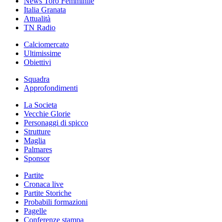
News Toro Femminile
Italia Granata
Attualità
TN Radio
Calciomercato
Ultimissime
Obiettivi
Squadra
Approfondimenti
La Societa
Vecchie Glorie
Personaggi di spicco
Strutture
Maglia
Palmares
Sponsor
Partite
Cronaca live
Partite Storiche
Probabili formazioni
Pagelle
Conferenze stampa