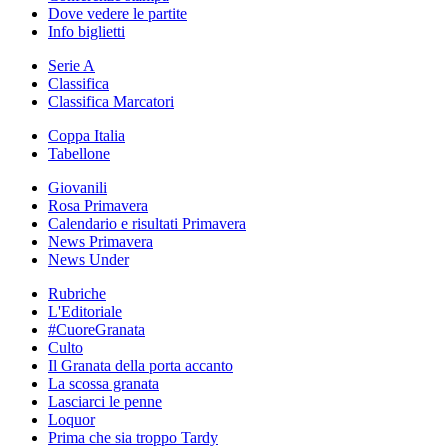
Dove vedere le partite
Info biglietti
Serie A
Classifica
Classifica Marcatori
Coppa Italia
Tabellone
Giovanili
Rosa Primavera
Calendario e risultati Primavera
News Primavera
News Under
Rubriche
L'Editoriale
#CuoreGranata
Culto
Il Granata della porta accanto
La scossa granata
Lasciarci le penne
Loquor
Prima che sia troppo Tardy