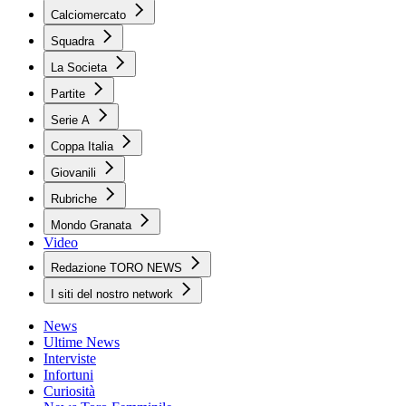
Calciomercato
Squadra
La Societa
Partite
Serie A
Coppa Italia
Giovanili
Rubriche
Mondo Granata
Video
Redazione TORO NEWS
I siti del nostro network
News
Ultime News
Interviste
Infortuni
Curiosità