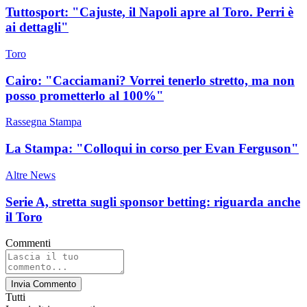
Tuttosport: "Cajuste, il Napoli apre al Toro. Perri è
ai dettagli"
Toro
Cairo: "Cacciamani? Vorrei tenerlo stretto, ma non
posso prometterlo al 100%"
Rassegna Stampa
La Stampa: "Colloqui in corso per Evan Ferguson"
Altre News
Serie A, stretta sugli sponsor betting: riguarda anche
il Toro
Commenti
Invia Commento
Tutti