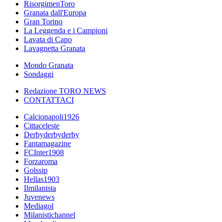
RisorgimenToro
Granata dall'Europa
Gran Torino
La Leggenda e i Campioni
Lavata di Capo
Lavagnetta Granata
Mondo Granata
Sondaggi
Redazione TORO NEWS
CONTATTACI
Calcionapoli1926
Cittaceleste
Derbyderbyderby
Fantamagazine
FCInter1908
Forzaroma
Golssip
Hellas1903
Ilmilanista
Juvenews
Mediagol
Milanistichannel