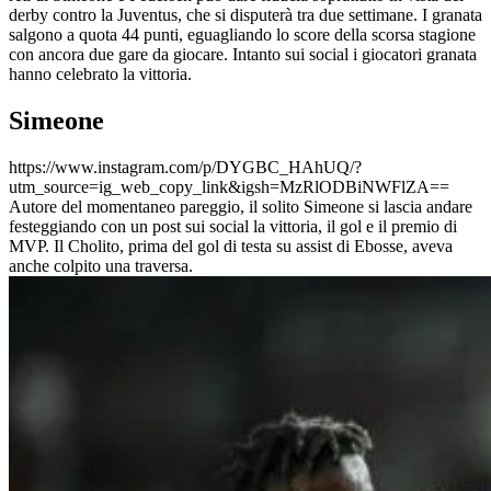
derby contro la Juventus, che si disputerà tra due settimane. I granata
salgono a quota 44 punti, eguagliando lo score della scorsa stagione
con ancora due gare da giocare. Intanto sui social i giocatori granata
hanno celebrato la vittoria.
Simeone
https://www.instagram.com/p/DYGBC_HAhUQ/?
utm_source=ig_web_copy_link&igsh=MzRlODBiNWFlZA==
Autore del momentaneo pareggio, il solito Simeone si lascia andare
festeggiando con un post sui social la vittoria, il gol e il premio di
MVP. Il Cholito, prima del gol di testa su assist di Ebosse, aveva
anche colpito una traversa.