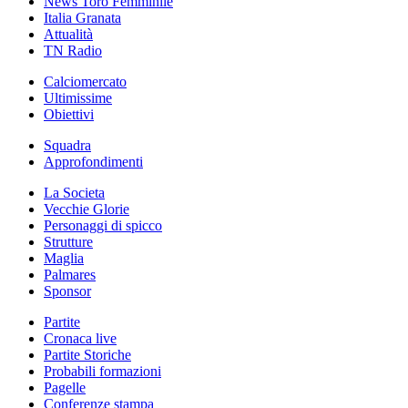
News Toro Femminile
Italia Granata
Attualità
TN Radio
Calciomercato
Ultimissime
Obiettivi
Squadra
Approfondimenti
La Societa
Vecchie Glorie
Personaggi di spicco
Strutture
Maglia
Palmares
Sponsor
Partite
Cronaca live
Partite Storiche
Probabili formazioni
Pagelle
Conferenze stampa