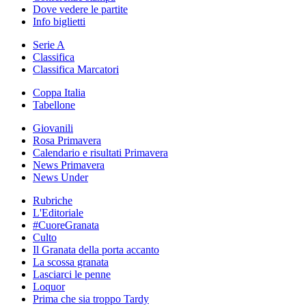
Dove vedere le partite
Info biglietti
Serie A
Classifica
Classifica Marcatori
Coppa Italia
Tabellone
Giovanili
Rosa Primavera
Calendario e risultati Primavera
News Primavera
News Under
Rubriche
L'Editoriale
#CuoreGranata
Culto
Il Granata della porta accanto
La scossa granata
Lasciarci le penne
Loquor
Prima che sia troppo Tardy