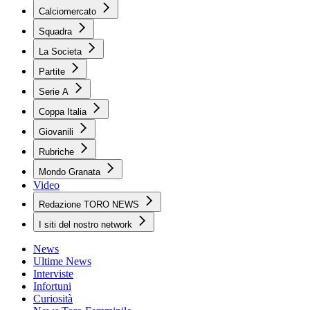
Calciomercato
Squadra
La Societa
Partite
Serie A
Coppa Italia
Giovanili
Rubriche
Mondo Granata
Video
Redazione TORO NEWS
I siti del nostro network
News
Ultime News
Interviste
Infortuni
Curiosità