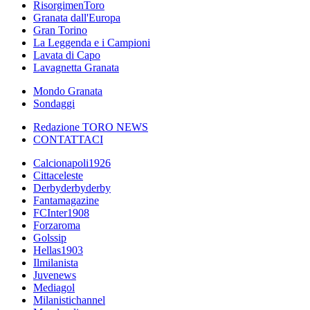
RisorgimenToro
Granata dall'Europa
Gran Torino
La Leggenda e i Campioni
Lavata di Capo
Lavagnetta Granata
Mondo Granata
Sondaggi
Redazione TORO NEWS
CONTATTACI
Calcionapoli1926
Cittaceleste
Derbyderbyderby
Fantamagazine
FCInter1908
Forzaroma
Golssip
Hellas1903
Ilmilanista
Juvenews
Mediagol
Milanistichannel