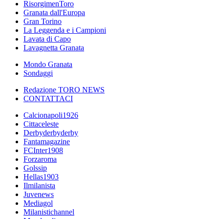
RisorgimenToro
Granata dall'Europa
Gran Torino
La Leggenda e i Campioni
Lavata di Capo
Lavagnetta Granata
Mondo Granata
Sondaggi
Redazione TORO NEWS
CONTATTACI
Calcionapoli1926
Cittaceleste
Derbyderbyderby
Fantamagazine
FCInter1908
Forzaroma
Golssip
Hellas1903
Ilmilanista
Juvenews
Mediagol
Milanistichannel