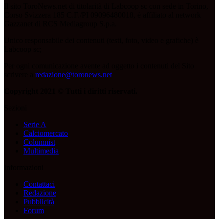
Il sito ToroNews.net di titolarità di Labcoop sc con sede in Torino,
Corso Svizzera 185 C.F./PI 09096480018, è affiliato al network
Gazzanet di RCS Mediagroup S.p.a.
Unico responsabile dei contenuti (testi, foto, video e grafiche) è
Labcoop sc;
Per ogni comunicazione avente ad oggetto i contenuti del Sito
scrivere a
redazione@toronews.net
Copyright 2021 © Tutti i diritti riservati.
Sezioni
Serie A
Calciomercato
Columnist
Multimedia
Informazioni
Contattaci
Redazione
Pubblicità
Forum