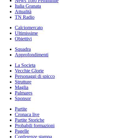
News Toro Femminile
Italia Granata
Attualità
TN Radio
Calciomercato
Ultimissime
Obiettivi
Squadra
Approfondimenti
La Societa
Vecchie Glorie
Personaggi di spicco
Strutture
Maglia
Palmares
Sponsor
Partite
Cronaca live
Partite Storiche
Probabili formazioni
Pagelle
Conferenze stampa