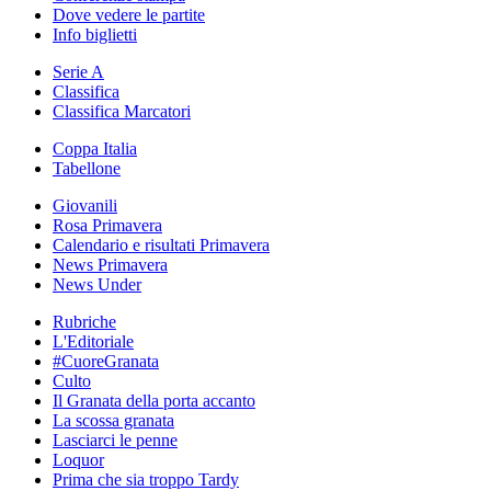
Dove vedere le partite
Info biglietti
Serie A
Classifica
Classifica Marcatori
Coppa Italia
Tabellone
Giovanili
Rosa Primavera
Calendario e risultati Primavera
News Primavera
News Under
Rubriche
L'Editoriale
#CuoreGranata
Culto
Il Granata della porta accanto
La scossa granata
Lasciarci le penne
Loquor
Prima che sia troppo Tardy