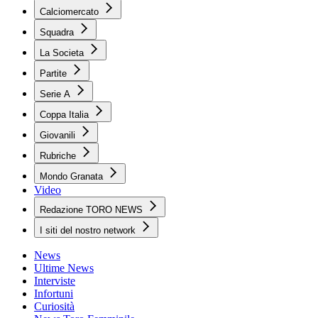
Calciomercato
Squadra
La Societa
Partite
Serie A
Coppa Italia
Giovanili
Rubriche
Mondo Granata
Video
Redazione TORO NEWS
I siti del nostro network
News
Ultime News
Interviste
Infortuni
Curiosità