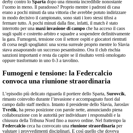
derby contro lo
Sparta
dopo una rimonta incredibile nonostante
l’uomo in meno. Il paradosso? Proprio mentre i padroni di casa
erano a pochi minuti da una vittoria che avrebbe potuto indirizzare
in modo decisivo il campionato, sono stati i loro stessi tifosi a
fermare tutto. A pochi minuti dalla fine, infatti, il match è stato
interrotto per una
maxi invasione di campo
che ha acceso il caos
sugli spalti e costretto arbitro e squadre a sospendere definitivamente
la gara. Fumogeni, tensione con il settore ospiti e giocatori rientrati
di corsa negli spogliatoi: una scena surreale proprio mentre lo Slavia
stava assaporando un successo pesantissimo. Ora il club rischia
sanzioni importanti e resta da capire se il risultato verrà omologato
oppure trasformato in uno 0-3 a tavolino.
Fumogeni e tensione: la Federcalcio
convoca una riunione straordinaria
L’episodio più delicato riguarda il portiere dello Sparta,
Surovcik
,
rimasto coinvolto durante l’invasione e accompagnato fuori dal
campo dallo staff medico. Intanto il presidente dello Slavia,
Jaroslav
Tvrdik
, ha preso posizione con parole nette, annunciando piena
collaborazione con le autorità per individuare i responsabili e la
chiusura della Tribuna Nord fino a nuovo ordine. Nel frattempo la
Federcalcio
ceca ha convocato una
riunione straordinaria
per
valutare i provvedimenti disciplinari. E così quello che doveva