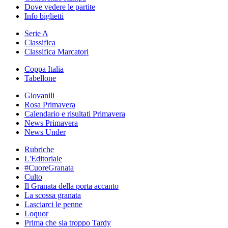
Dove vedere le partite
Info biglietti
Serie A
Classifica
Classifica Marcatori
Coppa Italia
Tabellone
Giovanili
Rosa Primavera
Calendario e risultati Primavera
News Primavera
News Under
Rubriche
L'Editoriale
#CuoreGranata
Culto
Il Granata della porta accanto
La scossa granata
Lasciarci le penne
Loquor
Prima che sia troppo Tardy