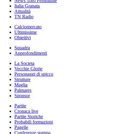
News Toro Femminile
Italia Granata
Attualità
TN Radio
Calciomercato
Ultimissime
Obiettivi
Squadra
Approfondimenti
La Societa
Vecchie Glorie
Personaggi di spicco
Strutture
Maglia
Palmares
Sponsor
Partite
Cronaca live
Partite Storiche
Probabili formazioni
Pagelle
Conferenze stampa