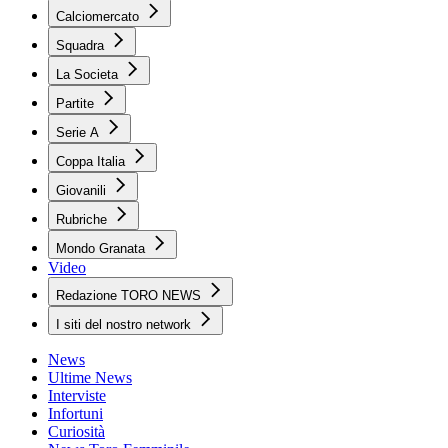
Calciomercato
Squadra
La Societa
Partite
Serie A
Coppa Italia
Giovanili
Rubriche
Mondo Granata
Video
Redazione TORO NEWS
I siti del nostro network
News
Ultime News
Interviste
Infortuni
Curiosità