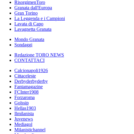
RisorgimenToro
Granata dall'Europa
Gran Torino
La Leggenda e i Campioni
Lavata di Capo
Lavagnetta Granata
Mondo Granata
Sondaggi
Redazione TORO NEWS
CONTATTACI
Calcionapoli1926
Cittaceleste
Derbyderbyderby
Fantamagazine
FCInter1908
Forzaroma
Golssip
Hellas1903
Ilmilanista
Juvenews
Mediagol
Milanistichannel