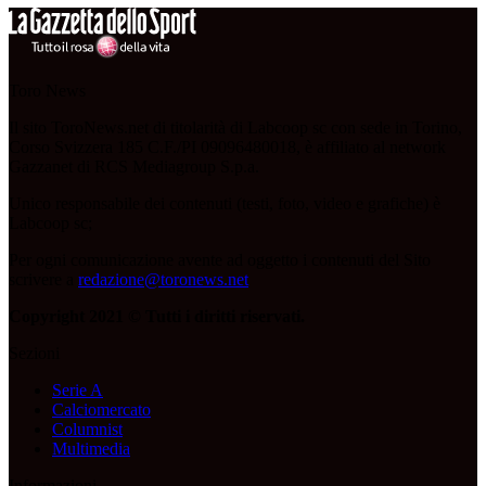
Toro News
Il sito ToroNews.net di titolarità di Labcoop sc con sede in Torino,
Corso Svizzera 185 C.F./PI 09096480018, è affiliato al network
Gazzanet di RCS Mediagroup S.p.a.
Unico responsabile dei contenuti (testi, foto, video e grafiche) è
Labcoop sc;
Per ogni comunicazione avente ad oggetto i contenuti del Sito
scrivere a
redazione@toronews.net
Copyright 2021 © Tutti i diritti riservati.
Sezioni
Serie A
Calciomercato
Columnist
Multimedia
Informazioni