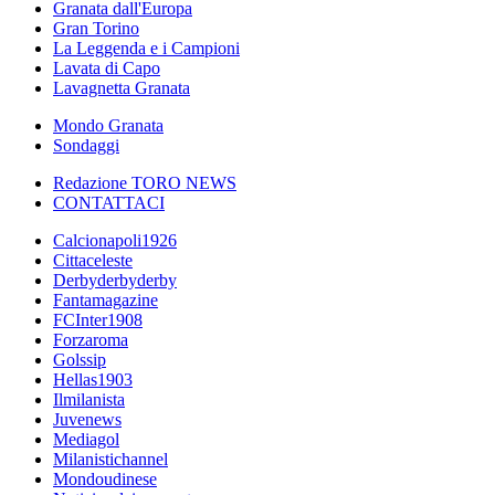
Granata dall'Europa
Gran Torino
La Leggenda e i Campioni
Lavata di Capo
Lavagnetta Granata
Mondo Granata
Sondaggi
Redazione TORO NEWS
CONTATTACI
Calcionapoli1926
Cittaceleste
Derbyderbyderby
Fantamagazine
FCInter1908
Forzaroma
Golssip
Hellas1903
Ilmilanista
Juvenews
Mediagol
Milanistichannel
Mondoudinese