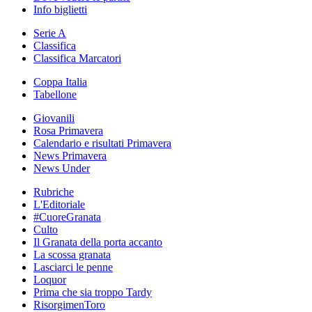
Info biglietti
Serie A
Classifica
Classifica Marcatori
Coppa Italia
Tabellone
Giovanili
Rosa Primavera
Calendario e risultati Primavera
News Primavera
News Under
Rubriche
L'Editoriale
#CuoreGranata
Culto
Il Granata della porta accanto
La scossa granata
Lasciarci le penne
Loquor
Prima che sia troppo Tardy
RisorgimenToro