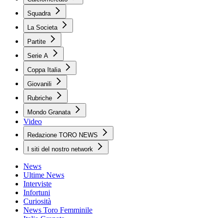
Squadra
La Societa
Partite
Serie A
Coppa Italia
Giovanili
Rubriche
Mondo Granata
Video
Redazione TORO NEWS
I siti del nostro network
News
Ultime News
Interviste
Infortuni
Curiosità
News Toro Femminile