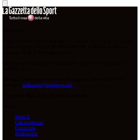
Toro News
Il sito ToroNews.net di titolarità di Labcoop sc con sede in Torino,
Corso Svizzera 185 C.F./PI 09096480018, è affiliato al network
Gazzanet di RCS Mediagroup S.p.a.
Unico responsabile dei contenuti (testi, foto, video e grafiche) è
Labcoop sc;
Per ogni comunicazione avente ad oggetto i contenuti del Sito
scrivere a
redazione@toronews.net
Copyright 2021 © Tutti i diritti riservati.
Sezioni
Serie A
Calciomercato
Columnist
Multimedia