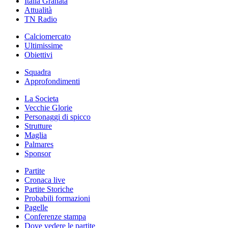
Italia Granata
Attualità
TN Radio
Calciomercato
Ultimissime
Obiettivi
Squadra
Approfondimenti
La Societa
Vecchie Glorie
Personaggi di spicco
Strutture
Maglia
Palmares
Sponsor
Partite
Cronaca live
Partite Storiche
Probabili formazioni
Pagelle
Conferenze stampa
Dove vedere le partite