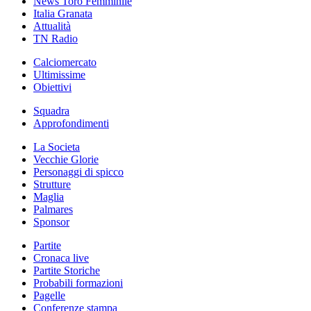
News Toro Femminile
Italia Granata
Attualità
TN Radio
Calciomercato
Ultimissime
Obiettivi
Squadra
Approfondimenti
La Societa
Vecchie Glorie
Personaggi di spicco
Strutture
Maglia
Palmares
Sponsor
Partite
Cronaca live
Partite Storiche
Probabili formazioni
Pagelle
Conferenze stampa