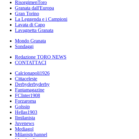
RisorgimenToro
Granata dall'Europa
Gran Torino
La Leggenda e i Campioni
Lavata di Capo
Lavagnetta Granata
Mondo Granata
Sondaggi
Redazione TORO NEWS
CONTATTACI
Calcionapoli1926
Cittaceleste
Derbyderbyderby
Fantamagazine
FCInter1908
Forzaroma
Golssip
Hellas1903
Ilmilanista
Juvenews
Mediagol
Milanistichannel