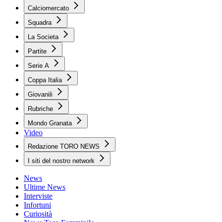
Calciomercato
Squadra
La Societa
Partite
Serie A
Coppa Italia
Giovanili
Rubriche
Mondo Granata
Video
Redazione TORO NEWS
I siti del nostro network
News
Ultime News
Interviste
Infortuni
Curiosità