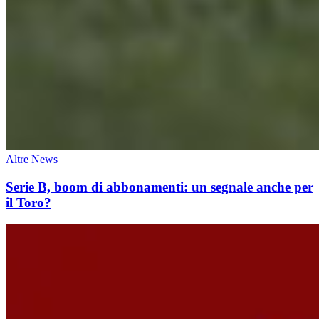
Altre News
Serie B, boom di abbonamenti: un segnale anche per
il Toro?