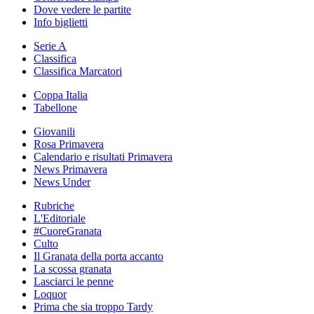
Dove vedere le partite
Info biglietti
Serie A
Classifica
Classifica Marcatori
Coppa Italia
Tabellone
Giovanili
Rosa Primavera
Calendario e risultati Primavera
News Primavera
News Under
Rubriche
L'Editoriale
#CuoreGranata
Culto
Il Granata della porta accanto
La scossa granata
Lasciarci le penne
Loquor
Prima che sia troppo Tardy