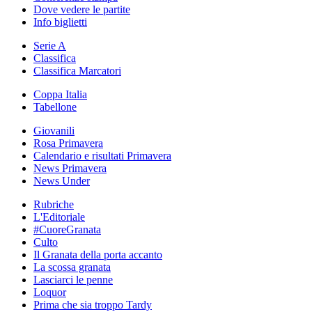
Dove vedere le partite
Info biglietti
Serie A
Classifica
Classifica Marcatori
Coppa Italia
Tabellone
Giovanili
Rosa Primavera
Calendario e risultati Primavera
News Primavera
News Under
Rubriche
L'Editoriale
#CuoreGranata
Culto
Il Granata della porta accanto
La scossa granata
Lasciarci le penne
Loquor
Prima che sia troppo Tardy