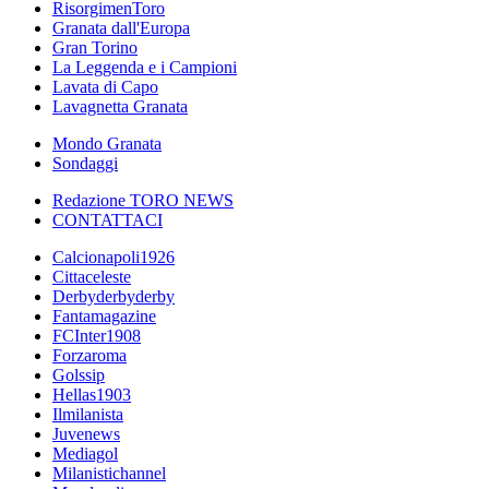
RisorgimenToro
Granata dall'Europa
Gran Torino
La Leggenda e i Campioni
Lavata di Capo
Lavagnetta Granata
Mondo Granata
Sondaggi
Redazione TORO NEWS
CONTATTACI
Calcionapoli1926
Cittaceleste
Derbyderbyderby
Fantamagazine
FCInter1908
Forzaroma
Golssip
Hellas1903
Ilmilanista
Juvenews
Mediagol
Milanistichannel