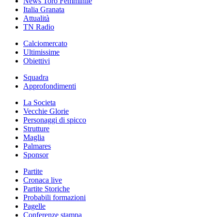
News Toro Femminile
Italia Granata
Attualità
TN Radio
Calciomercato
Ultimissime
Obiettivi
Squadra
Approfondimenti
La Societa
Vecchie Glorie
Personaggi di spicco
Strutture
Maglia
Palmares
Sponsor
Partite
Cronaca live
Partite Storiche
Probabili formazioni
Pagelle
Conferenze stampa