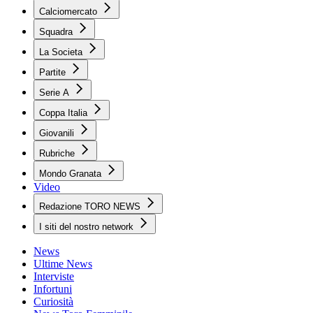
Calciomercato
Squadra
La Societa
Partite
Serie A
Coppa Italia
Giovanili
Rubriche
Mondo Granata
Video
Redazione TORO NEWS
I siti del nostro network
News
Ultime News
Interviste
Infortuni
Curiosità