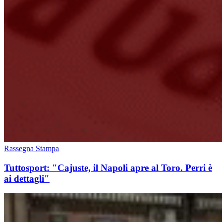
Rassegna Stampa
Tuttosport: "Cajuste, il Napoli apre al Toro. Perri è
ai dettagli"