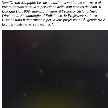
Sant'Orsola-Malpighi. Le sue condizioni sono buone e tornerà al
lavoro domani sotto la supervisione dello staff medico del club. Il
Bologna FC 1909 ringrazia di cuore il Professor Stefano Nava,
Direttore di Pneumologia al Policlinico, la Professoressa Lara
Pisani e tutto il dipartimento per la loro professionalità, gentilezza e
la cura mostrata verso il tecnico".