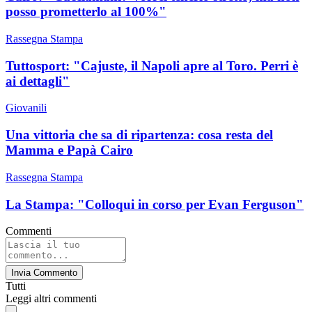
posso prometterlo al 100%"
Rassegna Stampa
Tuttosport: "Cajuste, il Napoli apre al Toro. Perri è
ai dettagli"
Giovanili
Una vittoria che sa di ripartenza: cosa resta del
Mamma e Papà Cairo
Rassegna Stampa
La Stampa: "Colloqui in corso per Evan Ferguson"
Commenti
Invia Commento
Tutti
Leggi altri commenti