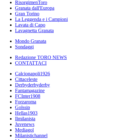
RisorgimenToro
Granata dall'Europa
Gran Torino
La Leggenda e i Campioni
Lavata di Capo
Lavagnetta Granata
Mondo Granata
Sondaggi
Redazione TORO NEWS
CONTATTACI
Calcionapoli1926
Cittaceleste
Derbyderbyderby
Fantamagazine
FCInter1908
Forzaroma
Golssip
Hellas1903
Ilmilanista
Juvenews
Mediagol
Milanistichannel