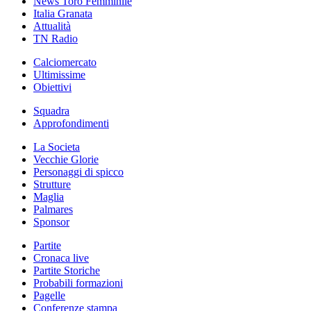
News Toro Femminile
Italia Granata
Attualità
TN Radio
Calciomercato
Ultimissime
Obiettivi
Squadra
Approfondimenti
La Societa
Vecchie Glorie
Personaggi di spicco
Strutture
Maglia
Palmares
Sponsor
Partite
Cronaca live
Partite Storiche
Probabili formazioni
Pagelle
Conferenze stampa