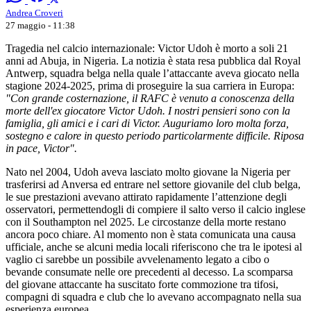
Andrea Croveri
27 maggio - 11:38
Tragedia nel calcio internazionale: Victor Udoh è morto a soli 21
anni ad Abuja, in Nigeria. La notizia è stata resa pubblica dal
Royal
Antwerp
, squadra belga nella quale l’attaccante aveva giocato nella
stagione 2024-2025, prima di proseguire la sua carriera in Europa:
"Con grande costernazione, il RAFC è venuto a conoscenza della
morte dell'ex giocatore Victor Udoh. I nostri pensieri sono con la
famiglia, gli amici e i cari di Victor. Auguriamo loro molta forza,
sostegno e calore in questo periodo particolarmente difficile. Riposa
in pace, Victor".
Nato nel 2004, Udoh aveva lasciato molto giovane la Nigeria per
trasferirsi ad Anversa ed entrare nel settore giovanile del club belga,
le sue prestazioni avevano attirato rapidamente l’attenzione degli
osservatori, permettendogli di compiere il salto verso il calcio inglese
con il
Southampton
nel 2025. Le circostanze della morte restano
ancora poco chiare. Al momento non è stata comunicata una causa
ufficiale, anche se alcuni media locali riferiscono che tra le ipotesi al
vaglio ci sarebbe un possibile avvelenamento legato a cibo o
bevande consumate nelle ore precedenti al decesso. La scomparsa
del giovane attaccante ha suscitato forte commozione tra tifosi,
compagni di squadra e club che lo avevano accompagnato nella sua
esperienza europea.