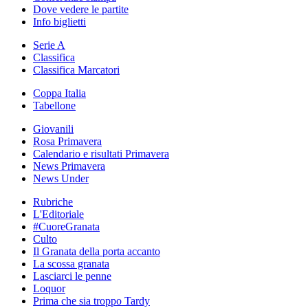
Dove vedere le partite
Info biglietti
Serie A
Classifica
Classifica Marcatori
Coppa Italia
Tabellone
Giovanili
Rosa Primavera
Calendario e risultati Primavera
News Primavera
News Under
Rubriche
L'Editoriale
#CuoreGranata
Culto
Il Granata della porta accanto
La scossa granata
Lasciarci le penne
Loquor
Prima che sia troppo Tardy