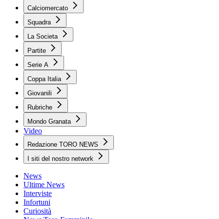
Calciomercato
Squadra
La Societa
Partite
Serie A
Coppa Italia
Giovanili
Rubriche
Mondo Granata
Video
Redazione TORO NEWS
I siti del nostro network
News
Ultime News
Interviste
Infortuni
Curiosità