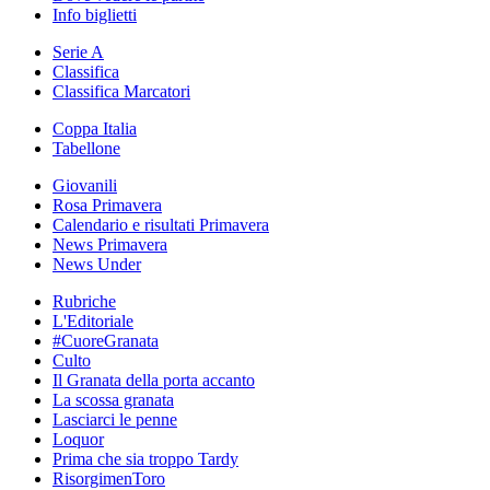
Info biglietti
Serie A
Classifica
Classifica Marcatori
Coppa Italia
Tabellone
Giovanili
Rosa Primavera
Calendario e risultati Primavera
News Primavera
News Under
Rubriche
L'Editoriale
#CuoreGranata
Culto
Il Granata della porta accanto
La scossa granata
Lasciarci le penne
Loquor
Prima che sia troppo Tardy
RisorgimenToro