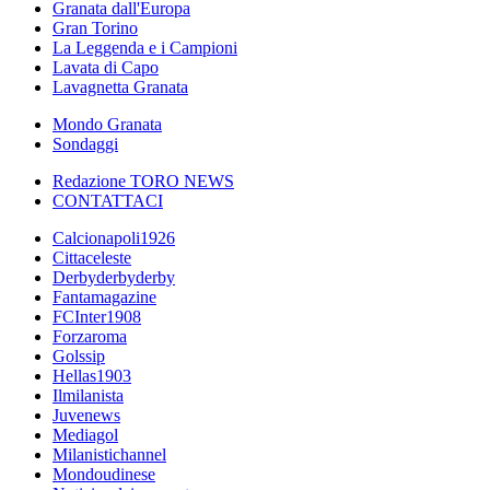
Granata dall'Europa
Gran Torino
La Leggenda e i Campioni
Lavata di Capo
Lavagnetta Granata
Mondo Granata
Sondaggi
Redazione TORO NEWS
CONTATTACI
Calcionapoli1926
Cittaceleste
Derbyderbyderby
Fantamagazine
FCInter1908
Forzaroma
Golssip
Hellas1903
Ilmilanista
Juvenews
Mediagol
Milanistichannel
Mondoudinese