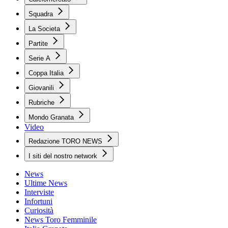
Squadra
La Societa
Partite
Serie A
Coppa Italia
Giovanili
Rubriche
Mondo Granata
Video
Redazione TORO NEWS
I siti del nostro network
News
Ultime News
Interviste
Infortuni
Curiosità
News Toro Femminile