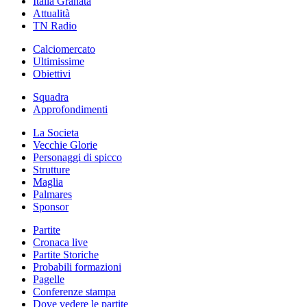
Italia Granata
Attualità
TN Radio
Calciomercato
Ultimissime
Obiettivi
Squadra
Approfondimenti
La Societa
Vecchie Glorie
Personaggi di spicco
Strutture
Maglia
Palmares
Sponsor
Partite
Cronaca live
Partite Storiche
Probabili formazioni
Pagelle
Conferenze stampa
Dove vedere le partite