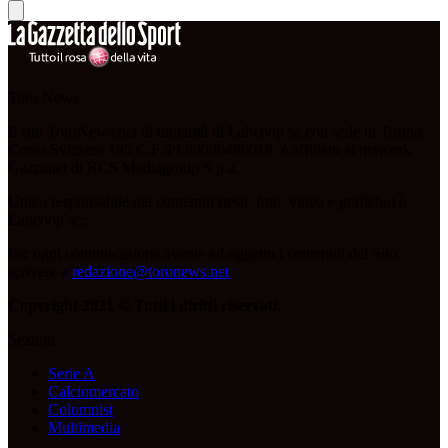
Toro News
Il sito ToroNews.net di titolarità di Labcoop sc con sede in Torino,
Corso Svizzera 185 C.F./PI 09096480018, è affiliato al network
Gazzanet di RCS Mediagroup S.p.a.
Unico responsabile dei contenuti (testi, foto, video e grafiche) è
Labcoop sc;
Per ogni comunicazione avente ad oggetto i contenuti del Sito
scrivere a
redazione@toronews.net
Copyright 2021 © Tutti i diritti riservati.
Sezioni
Serie A
Calciomercato
Columnist
Multimedia