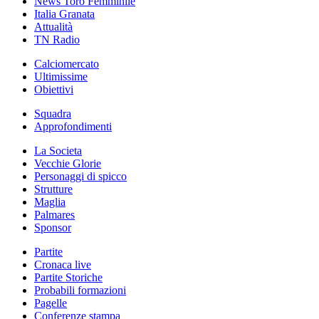
News Toro Femminile
Italia Granata
Attualità
TN Radio
Calciomercato
Ultimissime
Obiettivi
Squadra
Approfondimenti
La Societa
Vecchie Glorie
Personaggi di spicco
Strutture
Maglia
Palmares
Sponsor
Partite
Cronaca live
Partite Storiche
Probabili formazioni
Pagelle
Conferenze stampa