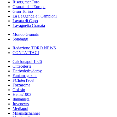
RisorgimenToro
Granata dall'Europa
Gran Torino
La Leggenda e i Campioni
Lavata di Capo
Lavagnetta Granata
Mondo Granata
Sondaggi
Redazione TORO NEWS
CONTATTACI
Calcionapoli1926
Cittaceleste
Derbyderbyderby
Fantamagazine
FCInter1908
Forzaroma
Golssip
Hellas1903
Ilmilanista
Juvenews
Mediagol
Milanistichannel