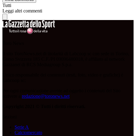
Tutti
Leggi altri commenti
Toro News
Il sito ToroNews.net di titolarità di Labcoop sc con sede in Torino,
Corso Svizzera 185 C.F./PI 09096480018, è affiliato al network
Gazzanet di RCS Mediagroup S.p.a.
Unico responsabile dei contenuti (testi, foto, video e grafiche) è
Labcoop sc;
Per ogni comunicazione avente ad oggetto i contenuti del Sito
scrivere a
redazione@toronews.net
Copyright 2021 © Tutti i diritti riservati.
Sezioni
Serie A
Calciomercato