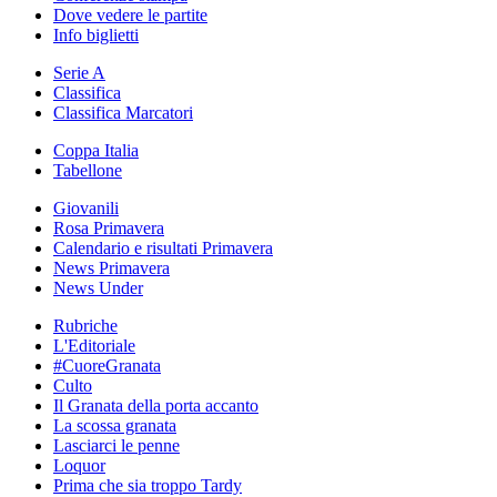
Dove vedere le partite
Info biglietti
Serie A
Classifica
Classifica Marcatori
Coppa Italia
Tabellone
Giovanili
Rosa Primavera
Calendario e risultati Primavera
News Primavera
News Under
Rubriche
L'Editoriale
#CuoreGranata
Culto
Il Granata della porta accanto
La scossa granata
Lasciarci le penne
Loquor
Prima che sia troppo Tardy