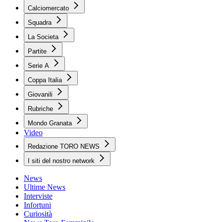
Calciomercato
Squadra
La Societa
Partite
Serie A
Coppa Italia
Giovanili
Rubriche
Mondo Granata
Video
Redazione TORO NEWS
I siti del nostro network
News
Ultime News
Interviste
Infortuni
Curiosità