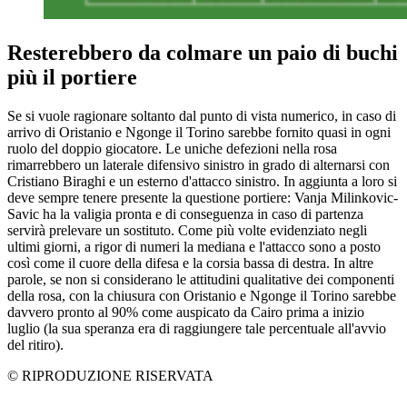
Resterebbero da colmare un paio di buchi
più il portiere
Se si vuole ragionare soltanto dal punto di vista numerico, in caso di
arrivo di Oristanio e Ngonge il Torino sarebbe fornito quasi in ogni
ruolo del doppio giocatore. Le uniche defezioni nella rosa
rimarrebbero un laterale difensivo sinistro in grado di alternarsi con
Cristiano Biraghi e un esterno d'attacco sinistro. In aggiunta a loro si
deve sempre tenere presente la questione portiere: Vanja Milinkovic-
Savic ha la valigia pronta e di conseguenza in caso di partenza
servirà prelevare un sostituto. Come più volte evidenziato negli
ultimi giorni, a rigor di numeri la mediana e l'attacco sono a posto
così come il cuore della difesa e la corsia bassa di destra. In altre
parole, se non si considerano le attitudini qualitative dei componenti
della rosa, con la chiusura con Oristanio e Ngonge il Torino sarebbe
davvero pronto al 90% come auspicato da Cairo prima a inizio
luglio (la sua speranza era di raggiungere tale percentuale all'avvio
del ritiro).
© RIPRODUZIONE RISERVATA