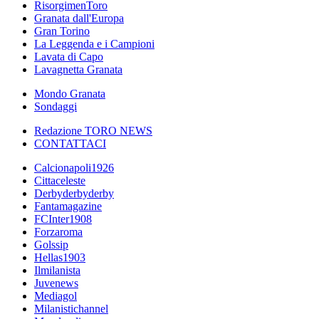
RisorgimenToro
Granata dall'Europa
Gran Torino
La Leggenda e i Campioni
Lavata di Capo
Lavagnetta Granata
Mondo Granata
Sondaggi
Redazione TORO NEWS
CONTATTACI
Calcionapoli1926
Cittaceleste
Derbyderbyderby
Fantamagazine
FCInter1908
Forzaroma
Golssip
Hellas1903
Ilmilanista
Juvenews
Mediagol
Milanistichannel