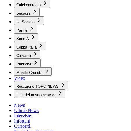
Calciomercato
Squadra
La Societa
Partite
Serie A
Coppa Italia
Giovanili
Rubriche
Mondo Granata
Video
Redazione TORO NEWS
I siti del nostro network
News
Ultime News
Interviste
Infortuni
Curiosità