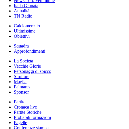
News Toro Femminile
Italia Granata
Attualità
TN Radio
Calciomercato
Ultimissime
Obiettivi
Squadra
Approfondimenti
La Societa
Vecchie Glorie
Personaggi di spicco
Strutture
Maglia
Palmares
Sponsor
Partite
Cronaca live
Partite Storiche
Probabili formazioni
Pagelle
Conferenze stampa