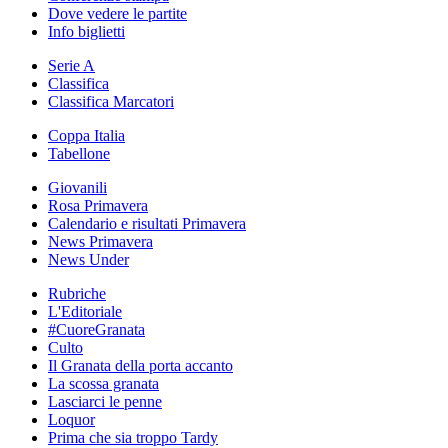
Dove vedere le partite
Info biglietti
Serie A
Classifica
Classifica Marcatori
Coppa Italia
Tabellone
Giovanili
Rosa Primavera
Calendario e risultati Primavera
News Primavera
News Under
Rubriche
L'Editoriale
#CuoreGranata
Culto
Il Granata della porta accanto
La scossa granata
Lasciarci le penne
Loquor
Prima che sia troppo Tardy