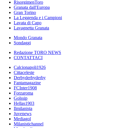
RisorgimenToro
Granata dall'Europa
Gran Torino
La Leggenda e i Campioni
Lavata di Capo
Lavagnetta Granata
Mondo Granata
Sondaggi
Redazione TORO NEWS
CONTATTACI
Calcionapoli1926
Cittaceleste
Derbyderbyderby
Fantamagazine
FCInter1908
Forzaroma
Golssip
Hellas1903
Ilmilanista
Juvenews
Mediagol
Milanistichannel