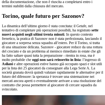
della documentazione, che non è riuscita a completarsi entro i
termini stabiliti dalla chiusura del mercato.
Torino, quale futuro per Sazonov?
La dinamica dell’ultimo giorno è stata concitata: il Getafe, nel
tentativo di completare più operazioni possibili, ha registrato
sette
nuovi acquisti negli ultimi trenta minuti
. In questo contesto
frenetico, la pratica di Sazonov non è stata perfezionata, lasciando il
giocatore a sorpresa senza squadra all’estero. Per il Torino, si tratta
di una situazione delicata. Sazonov - giocatore reduce da una rottura
del crociato e da un problema al menisco rimediato in estate che gli
ha fatto saltare quasi tutta la preparazione - rientra in rosa, ma è
molto probabile che
oggi non sarà reinserito in lista
: l’ingresso di
Asllani
e altre operazioni estive hanno già occupato spazi e slot utili
per la lista dei 25 giocatori da consegnare alla Lega Serie A. La
società granata dovrà quindi valutare rapidamente le alternative per il
futuro del difensore: la speranza è trovare una sistemazione nei
mercati ancora aperti o eventualmente arrivare a una risoluzione del
contratto che possa permettere al giocatore di cercare squadra da
svincolato.