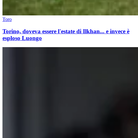
Toro
Torino, doveva essere l'estate di Ilkhan... e invece è
esploso Luongo