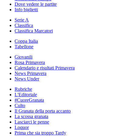
Dove vedere le partite
Info biglietti
Serie A
Classifica
Classifica Marcatori
Coppa Italia
Tabellone
Giovanili
Rosa Primavera
Calendario e risultati Primavera
News Primavera
News Under
Rubriche
L'Editoriale
#CuoreGranata
Culto
Il Granata della porta accanto
La scossa granata
Lasciarci le penne
Loquor
Prima che sia troppo Tardy