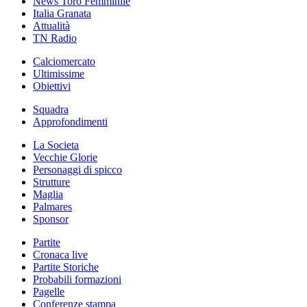
News Toro Femminile
Italia Granata
Attualità
TN Radio
Calciomercato
Ultimissime
Obiettivi
Squadra
Approfondimenti
La Societa
Vecchie Glorie
Personaggi di spicco
Strutture
Maglia
Palmares
Sponsor
Partite
Cronaca live
Partite Storiche
Probabili formazioni
Pagelle
Conferenze stampa