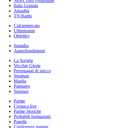
News Toro Femminile
Italia Granata
Attualità
TN Radio
Calciomercato
Ultimissime
Obiettivi
Squadra
Approfondimenti
La Societa
Vecchie Glorie
Personaggi di spicco
Strutture
Maglia
Palmares
Sponsor
Partite
Cronaca live
Partite Storiche
Probabili formazioni
Pagelle
Conferenze stampa