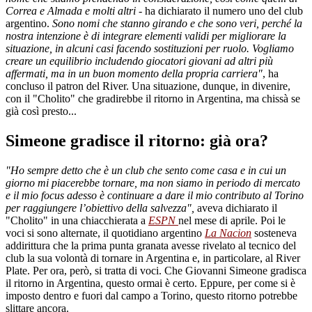
Correa e Almada e molti altri
- ha dichiarato il numero uno del club
argentino.
Sono nomi che stanno girando e che sono veri, perché la
nostra intenzione è di integrare elementi validi per migliorare la
situazione, in alcuni casi facendo sostituzioni per ruolo. Vogliamo
creare un equilibrio includendo giocatori giovani ad altri più
affermati, ma in un buon momento della propria carriera"
, ha
concluso il patron del River. Una situazione, dunque, in divenire,
con il "Cholito" che gradirebbe il ritorno in Argentina, ma chissà se
già così presto...
Simeone gradisce il ritorno: già ora?
"Ho sempre detto che è un club che sento come casa e in cui un
giorno mi piacerebbe tornare, ma non siamo in periodo di mercato
e il mio focus adesso è continuare a dare il mio contributo al Torino
per raggiungere l’obiettivo della salvezza",
aveva dichiarato il
"Cholito" in una chiacchierata a
ESPN
nel mese di aprile. Poi le
voci si sono alternate, il quotidiano argentino
La Nacion
sosteneva
addirittura che la prima punta granata avesse rivelato al tecnico del
club la sua volontà di tornare in Argentina e, in particolare, al River
Plate. Per ora, però, si tratta di voci. Che Giovanni Simeone gradisca
il ritorno in Argentina, questo ormai è certo. Eppure, per come si è
imposto dentro e fuori dal campo a Torino, questo ritorno potrebbe
slittare ancora.