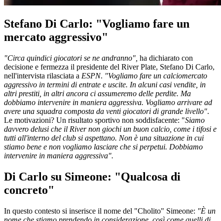
Stefano Di Carlo: "Vogliamo fare un
mercato aggressivo"
"Circa quindici giocatori se ne andranno",
ha dichiarato con
decisione e fermezza il presidente del River Plate, Stefano Di Carlo,
nell'intervista rilasciata a
ESPN
.
"Vogliamo fare un calciomercato
aggressivo in termini di entrate e uscite. In alcuni casi vendite, in
altri prestiti, in altri ancora ci assumeremo delle perdite. Ma
dobbiamo intervenire in maniera aggressiva. Vogliamo arrivare ad
avere una squadra composta da venti giocatori di grande livello"
.
Le motivazioni? Un risultato sportivo non soddisfacente: "
Siamo
davvero delusi che il River non giochi un buon calcio, come i tifosi e
tutti all'interno del club si aspettano. Non è una situazione in cui
stiamo bene e non vogliamo lasciare che si perpetui. Dobbiamo
intervenire in maniera aggressiva".
Di Carlo su Simeone: "Qualcosa di
concreto"
In questo contesto si inserisce il nome del "Cholito" Simeone:
"È un
nome che stiamo prendendo in considerazione, così come quelli di