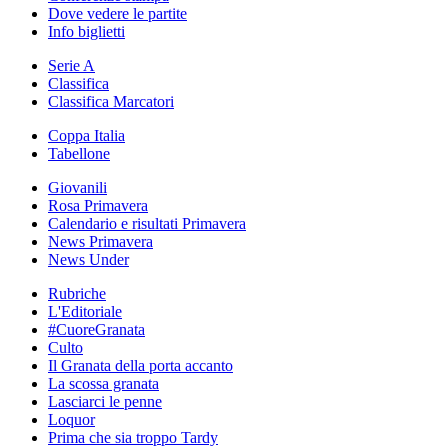
Dove vedere le partite
Info biglietti
Serie A
Classifica
Classifica Marcatori
Coppa Italia
Tabellone
Giovanili
Rosa Primavera
Calendario e risultati Primavera
News Primavera
News Under
Rubriche
L'Editoriale
#CuoreGranata
Culto
Il Granata della porta accanto
La scossa granata
Lasciarci le penne
Loquor
Prima che sia troppo Tardy