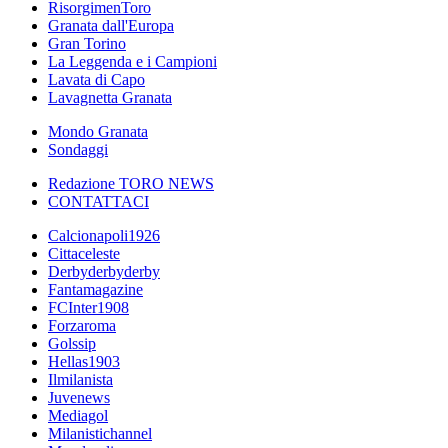
RisorgimenToro
Granata dall'Europa
Gran Torino
La Leggenda e i Campioni
Lavata di Capo
Lavagnetta Granata
Mondo Granata
Sondaggi
Redazione TORO NEWS
CONTATTACI
Calcionapoli1926
Cittaceleste
Derbyderbyderby
Fantamagazine
FCInter1908
Forzaroma
Golssip
Hellas1903
Ilmilanista
Juvenews
Mediagol
Milanistichannel