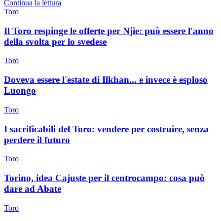
Continua la lettura
Toro
Il Toro respinge le offerte per Njie: può essere l'anno
della svolta per lo svedese
Toro
Doveva essere l'estate di Ilkhan... e invece è esploso
Luongo
Toro
I sacrificabili del Toro: vendere per costruire, senza
perdere il futuro
Toro
Torino, idea Cajuste per il centrocampo: cosa può
dare ad Abate
Toro