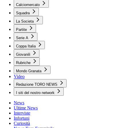
Calciomercato
Squadra
La Societa
Partite
Serie A
Coppa Italia
Giovanili
Rubriche
Mondo Granata
Video
Redazione TORO NEWS
I siti del nostro network
News
Ultime News
Interviste
Infortuni
Curiosità