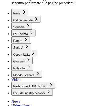
schermo per tornare alle pagine precedenti
News
Calciomercato
Squadra
La Societa
Partite
Serie A
Coppa Italia
Giovanili
Rubriche
Mondo Granata
Video
Redazione TORO NEWS
I siti del nostro network
News
Ultime News