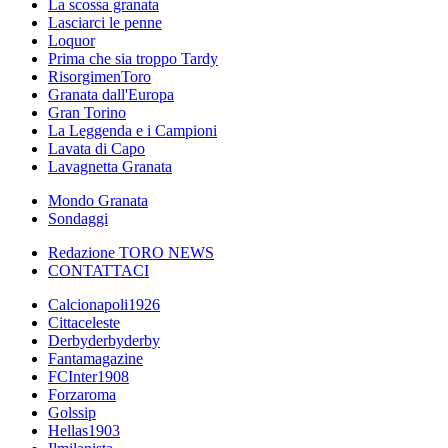
La scossa granata
Lasciarci le penne
Loquor
Prima che sia troppo Tardy
RisorgimenToro
Granata dall'Europa
Gran Torino
La Leggenda e i Campioni
Lavata di Capo
Lavagnetta Granata
Mondo Granata
Sondaggi
Redazione TORO NEWS
CONTATTACI
Calcionapoli1926
Cittaceleste
Derbyderbyderby
Fantamagazine
FCInter1908
Forzaroma
Golssip
Hellas1903