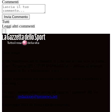
Commenti
Invia Commento
Tutti
Leggi altri commenti
Toro News
Il sito ToroNews.net di titolarità di Labcoop sc con sede in Torino,
Corso Svizzera 185 C.F./PI 09096480018, è affiliato al network
Gazzanet di RCS Mediagroup S.p.a.
Unico responsabile dei contenuti (testi, foto, video e grafiche) è
Labcoop sc;
Per ogni comunicazione avente ad oggetto i contenuti del Sito
scrivere a
redazione@toronews.net
Copyright 2021 © Tutti i diritti riservati.