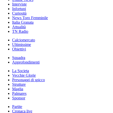
Interviste
Infortuni
Curiosità
News Toro Femminile
Italia Granata
Attualità
TN Radio
Calciomercato
Ultimissime
Obiettivi
Squadra
Approfondimenti
La Societa
Vecchie Glorie
Personaggi di spicco
Strutture
Maglia
Palmares
Sponsor
Partite
Cronaca live