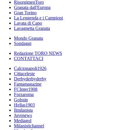
RisorgimenToro
Granata dall'Europa
Gran Torino
La Leggenda e i Campioni
Lavata di Capo
Lavagnetta Granata
Mondo Granata
Sondaggi
Redazione TORO NEWS
CONTATTACI
Calcionapoli1926
Cittaceleste
Derbyderbyderby
Fantamagazine
FCInter1908
Forzaroma
Golssip
Hellas1903
Ilmilanista
Juvenews
Mediagol
Milanistichannel