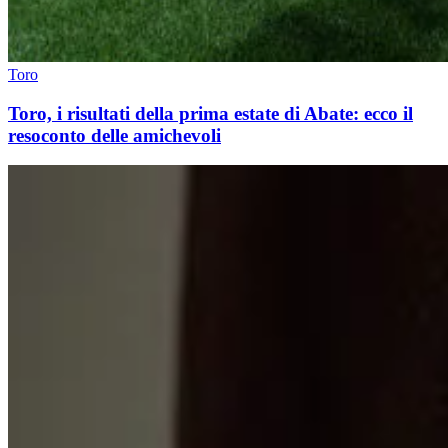
Toro
Toro, i risultati della prima estate di Abate: ecco il
resoconto delle amichevoli