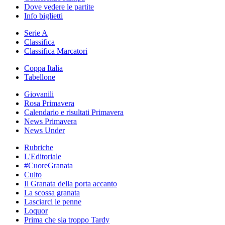
Dove vedere le partite
Info biglietti
Serie A
Classifica
Classifica Marcatori
Coppa Italia
Tabellone
Giovanili
Rosa Primavera
Calendario e risultati Primavera
News Primavera
News Under
Rubriche
L'Editoriale
#CuoreGranata
Culto
Il Granata della porta accanto
La scossa granata
Lasciarci le penne
Loquor
Prima che sia troppo Tardy