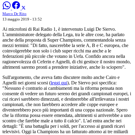
Marco De Rito
13 maggio 2019 - 13:52
Ai microfoni di Rai Radio 1, è intervenuto Luigi De Siervo.
L'amministratore delegato della Lega, tra le altre cose, ha parlato
anche della proposta di Super Champions, commentandola senza
mezzi termini: "Di fatto, nascerebbe la serie A, B e C europea, che
coinvolgerebbe non solo i club super ricchi ma anche a le
federazioni più piccole che votano in Uefa. Confido ancora nella
ragionevolezza di Ceferin e Agnelli, di chi gestisce il nostro mondo,
altrimenti saremo pronti a prendere iniziative, anche lo sciopero".
Sull'argomento, che aveva fatto discutere molto anche Cairo e
Agnelli nei giorni scorsi (
leggi qui
), De Siervo poi specifica:
"Nessuno è contrario ai cambiamenti ma la riforma pensata non
consente di vedere un futuro sereno dei grandi campionati europei, i
cui ricavi sarebbero dimezzati, e destinerebbe all'irrilevanza i nostri
campionati, che non farebbero accedere alle coppe europee e
diventerebbero poco più importanti di una coppa nazionale. Spero
che la riforma possa essere emendata, altrimenti si arriverebbe a uno
scontro che farebbe male a tutto il calcio". L'ad entra anche nei
dettagli: "È una battaglia per i soldi, per l'accesso ai grandi ricavi
televisivi. Oggi la Champions ha un fatturato attorno ai tre miliardi