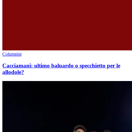
Columnist
Cacciamani: ultimo baluardo o specchietto per le
allodole?