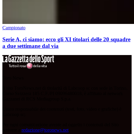
Campionato
Serie A, ci siamo: ecco gli XI titolari delle 20 squadre
a due settimane dal via
Toro News
Il sito ToroNews.net di titolarità di Labcoop sc con sede in Torino,
Corso Svizzera 185 C.F./PI 09096480018, è affiliato al network
Gazzanet di RCS Mediagroup S.p.a.
Unico responsabile dei contenuti (testi, foto, video e grafiche) è
Labcoop sc;
Per ogni comunicazione avente ad oggetto i contenuti del Sito
scrivere a
redazione@toronews.net