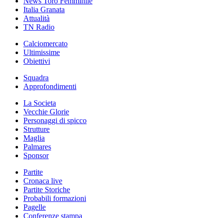
News Toro Femminile
Italia Granata
Attualità
TN Radio
Calciomercato
Ultimissime
Obiettivi
Squadra
Approfondimenti
La Societa
Vecchie Glorie
Personaggi di spicco
Strutture
Maglia
Palmares
Sponsor
Partite
Cronaca live
Partite Storiche
Probabili formazioni
Pagelle
Conferenze stampa