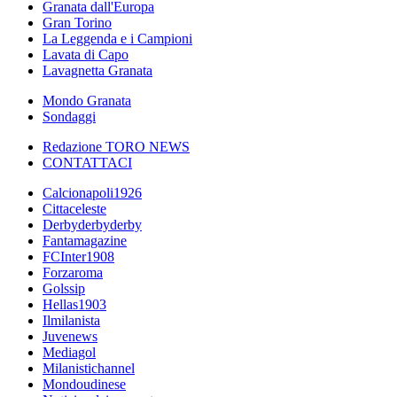
Granata dall'Europa
Gran Torino
La Leggenda e i Campioni
Lavata di Capo
Lavagnetta Granata
Mondo Granata
Sondaggi
Redazione TORO NEWS
CONTATTACI
Calcionapoli1926
Cittaceleste
Derbyderbyderby
Fantamagazine
FCInter1908
Forzaroma
Golssip
Hellas1903
Ilmilanista
Juvenews
Mediagol
Milanistichannel
Mondoudinese