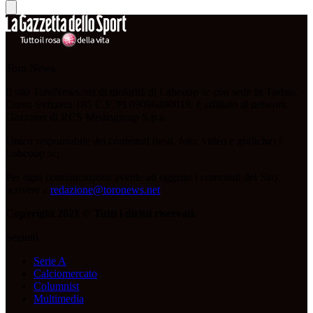
Toro News
Il sito ToroNews.net di titolarità di Labcoop sc con sede in Torino,
Corso Svizzera 185 C.F./PI 09096480018, è affiliato al network
Gazzanet di RCS Mediagroup S.p.a.
Unico responsabile dei contenuti (testi, foto, video e grafiche) è
Labcoop sc;
Per ogni comunicazione avente ad oggetto i contenuti del Sito
scrivere a
redazione@toronews.net
Copyright 2021 © Tutti i diritti riservati.
Sezioni
Serie A
Calciomercato
Columnist
Multimedia