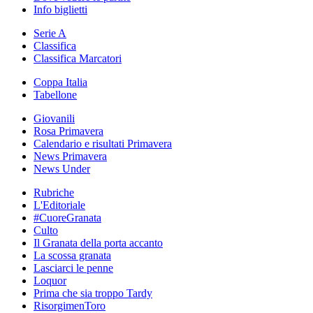
Info biglietti
Serie A
Classifica
Classifica Marcatori
Coppa Italia
Tabellone
Giovanili
Rosa Primavera
Calendario e risultati Primavera
News Primavera
News Under
Rubriche
L'Editoriale
#CuoreGranata
Culto
Il Granata della porta accanto
La scossa granata
Lasciarci le penne
Loquor
Prima che sia troppo Tardy
RisorgimenToro