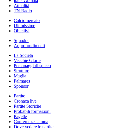
Italia Granata
Attualità
TN Radio
Calciomercato
Ultimissime
Obiettivi
Squadra
Approfondimenti
La Societa
Vecchie Glorie
Personaggi di spicco
Strutture
Maglia
Palmares
Sponsor
Partite
Cronaca live
Partite Storiche
Probabili formazioni
Pagelle
Conferenze stampa
Dove vedere le partite