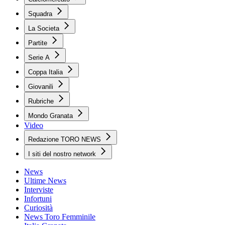
Squadra
La Societa
Partite
Serie A
Coppa Italia
Giovanili
Rubriche
Mondo Granata
Video
Redazione TORO NEWS
I siti del nostro network
News
Ultime News
Interviste
Infortuni
Curiosità
News Toro Femminile