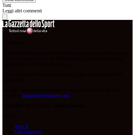
Tutti
Leggi altri commenti
Toro News
Il sito ToroNews.net di titolarità di Labcoop sc con sede in Torino,
Corso Svizzera 185 C.F./PI 09096480018, è affiliato al network
Gazzanet di RCS Mediagroup S.p.a.
Unico responsabile dei contenuti (testi, foto, video e grafiche) è
Labcoop sc;
Per ogni comunicazione avente ad oggetto i contenuti del Sito
scrivere a
redazione@toronews.net
Copyright 2021 © Tutti i diritti riservati.
Sezioni
Serie A
Calciomercato