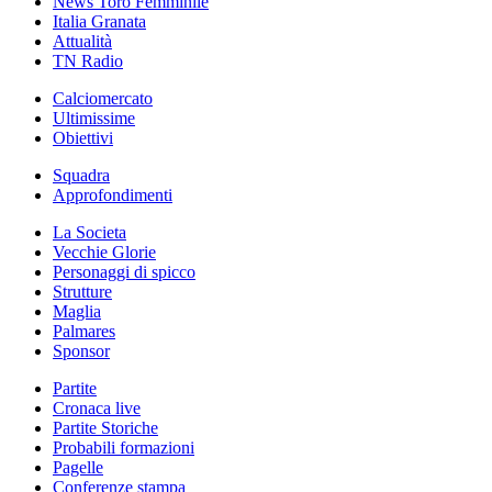
News Toro Femminile
Italia Granata
Attualità
TN Radio
Calciomercato
Ultimissime
Obiettivi
Squadra
Approfondimenti
La Societa
Vecchie Glorie
Personaggi di spicco
Strutture
Maglia
Palmares
Sponsor
Partite
Cronaca live
Partite Storiche
Probabili formazioni
Pagelle
Conferenze stampa