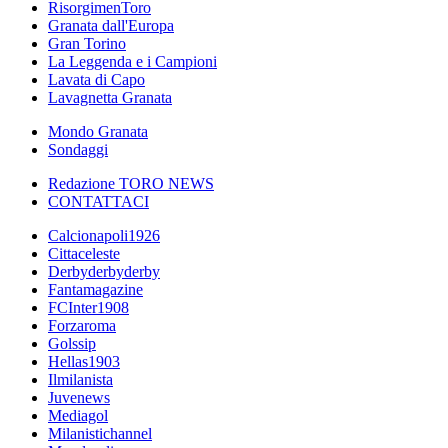
RisorgimenToro
Granata dall'Europa
Gran Torino
La Leggenda e i Campioni
Lavata di Capo
Lavagnetta Granata
Mondo Granata
Sondaggi
Redazione TORO NEWS
CONTATTACI
Calcionapoli1926
Cittaceleste
Derbyderbyderby
Fantamagazine
FCInter1908
Forzaroma
Golssip
Hellas1903
Ilmilanista
Juvenews
Mediagol
Milanistichannel