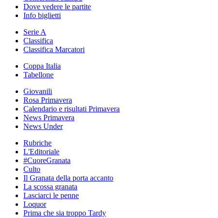
Dove vedere le partite
Info biglietti
Serie A
Classifica
Classifica Marcatori
Coppa Italia
Tabellone
Giovanili
Rosa Primavera
Calendario e risultati Primavera
News Primavera
News Under
Rubriche
L'Editoriale
#CuoreGranata
Culto
Il Granata della porta accanto
La scossa granata
Lasciarci le penne
Loquor
Prima che sia troppo Tardy