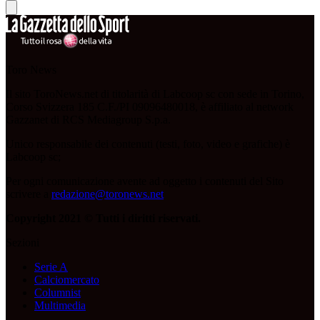
Toro News
Il sito ToroNews.net di titolarità di Labcoop sc con sede in Torino,
Corso Svizzera 185 C.F./PI 09096480018, è affiliato al network
Gazzanet di RCS Mediagroup S.p.a.
Unico responsabile dei contenuti (testi, foto, video e grafiche) è
Labcoop sc;
Per ogni comunicazione avente ad oggetto i contenuti del Sito
scrivere a
redazione@toronews.net
Copyright 2021 © Tutti i diritti riservati.
Sezioni
Serie A
Calciomercato
Columnist
Multimedia