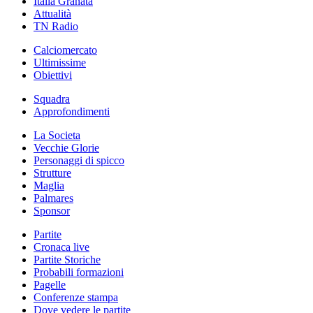
Italia Granata
Attualità
TN Radio
Calciomercato
Ultimissime
Obiettivi
Squadra
Approfondimenti
La Societa
Vecchie Glorie
Personaggi di spicco
Strutture
Maglia
Palmares
Sponsor
Partite
Cronaca live
Partite Storiche
Probabili formazioni
Pagelle
Conferenze stampa
Dove vedere le partite