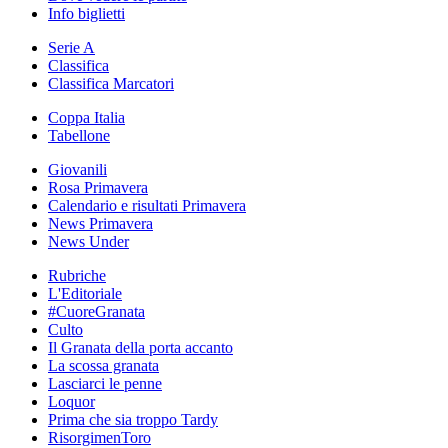
Info biglietti
Serie A
Classifica
Classifica Marcatori
Coppa Italia
Tabellone
Giovanili
Rosa Primavera
Calendario e risultati Primavera
News Primavera
News Under
Rubriche
L'Editoriale
#CuoreGranata
Culto
Il Granata della porta accanto
La scossa granata
Lasciarci le penne
Loquor
Prima che sia troppo Tardy
RisorgimenToro