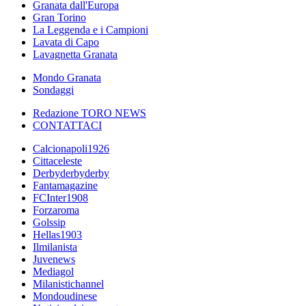
Granata dall'Europa
Gran Torino
La Leggenda e i Campioni
Lavata di Capo
Lavagnetta Granata
Mondo Granata
Sondaggi
Redazione TORO NEWS
CONTATTACI
Calcionapoli1926
Cittaceleste
Derbyderbyderby
Fantamagazine
FCInter1908
Forzaroma
Golssip
Hellas1903
Ilmilanista
Juvenews
Mediagol
Milanistichannel
Mondoudinese