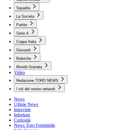
Squadra
La Societa
Partite
Serie A
Coppa Italia
Giovanili
Rubriche
Mondo Granata
Video
Redazione TORO NEWS
I siti del nostro network
News
Ultime News
Interviste
Infortuni
Curiosità
News Toro Femminile