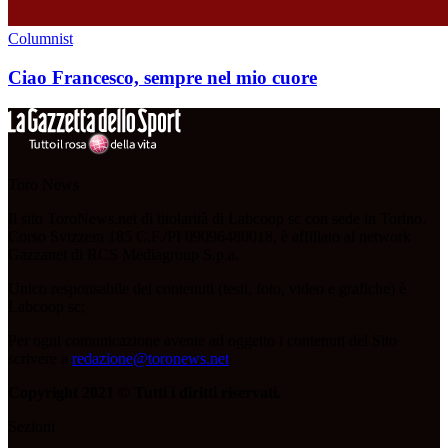
Columnist
Ciao Francesco, sempre nel mio cuore
Toro News
Il sito ToroNews.net di titolarità di Labcoop sc con sede in Torino,
Corso Svizzera 185 C.F./PI 09096480018, è affiliato al network
Gazzanet di RCS Mediagroup S.p.a.
Unico responsabile dei contenuti (testi, foto, video e grafiche) è
Labcoop sc;
Per ogni comunicazione avente ad oggetto i contenuti del Sito
scrivere a
redazione@toronews.net
Copyright 2021 © Tutti i diritti riservati.
Sezioni