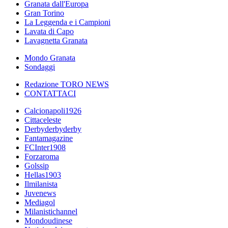
Granata dall'Europa
Gran Torino
La Leggenda e i Campioni
Lavata di Capo
Lavagnetta Granata
Mondo Granata
Sondaggi
Redazione TORO NEWS
CONTATTACI
Calcionapoli1926
Cittaceleste
Derbyderbyderby
Fantamagazine
FCInter1908
Forzaroma
Golssip
Hellas1903
Ilmilanista
Juvenews
Mediagol
Milanistichannel
Mondoudinese