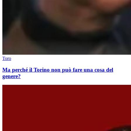
Toro
Ma perché il Torino non può fare una cosa del
genere?