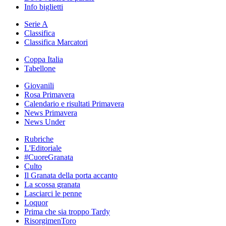
Info biglietti
Serie A
Classifica
Classifica Marcatori
Coppa Italia
Tabellone
Giovanili
Rosa Primavera
Calendario e risultati Primavera
News Primavera
News Under
Rubriche
L'Editoriale
#CuoreGranata
Culto
Il Granata della porta accanto
La scossa granata
Lasciarci le penne
Loquor
Prima che sia troppo Tardy
RisorgimenToro