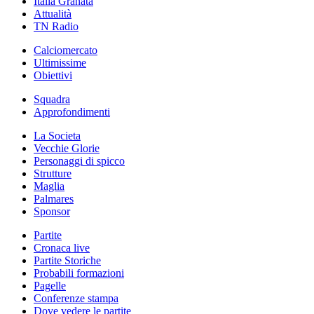
Italia Granata
Attualità
TN Radio
Calciomercato
Ultimissime
Obiettivi
Squadra
Approfondimenti
La Societa
Vecchie Glorie
Personaggi di spicco
Strutture
Maglia
Palmares
Sponsor
Partite
Cronaca live
Partite Storiche
Probabili formazioni
Pagelle
Conferenze stampa
Dove vedere le partite