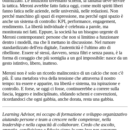
ottimizzato. Le intuizioni diventano schemi, la fantasia deve servire
la tattica. Meroni avrebbe fatto fatica oggi, come molti spiriti liberi
fanno fatica nelle aziende, nelle università, nelle redazioni. Non
perché manchino gli spazi di espressione, ma perché ogni spazio è
anche un sistema di controllo: KPI, performance, engagement,
rendimento. La libertà individuale è celebrata a parole, ma
monitorata nei fatti. Eppure, la società ha un bisogno urgente di
Meroni contemporanei: persone che non si limitino a funzionare
dentro i modelli, ma che li mettano in discussione. Nel rumore
standardizzato dell'era digitale, l'autenticità è l'ultimo atto di
ribellione. Essere sé stessi, davvero, senza filtri e senza paura, è la
forma di coraggio che più somiglia a un gol impossibile: nasce da un
gesto istintivo, libero, inatteso.
Meroni non è solo un ricordo malinconico di un calcio che non c'è
più. È una metafora viva della tensione che attraversa il nostro
tempo: tra essere e apparire, tra libertà e sistema, tra ispirazione e
controllo. E forse, se oggi ci fosse, continuerebbe a correre sulla
fascia, leggero e indisciplinato, sfidando schemi e convenzioni,
ricordandoci che ogni gabbia, anche dorata, resta una gabbia.
Learning Advisor, mi occupo di formazione e sviluppo organizzativo
aiutando persone e team a crescere nelle competenze, nella
leadership e nella capacità di collaborare. Credo che ascolto,
empatia, condivisione e fiducia siano le vere leve per generare