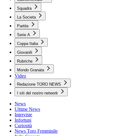
Squadra
La Societa
Partite
Serie A
Coppa Italia
Giovanili
Rubriche
Mondo Granata
Video
Redazione TORO NEWS
I siti del nostro network
News
Ultime News
Interviste
Infortuni
Curiosità
News Toro Femminile