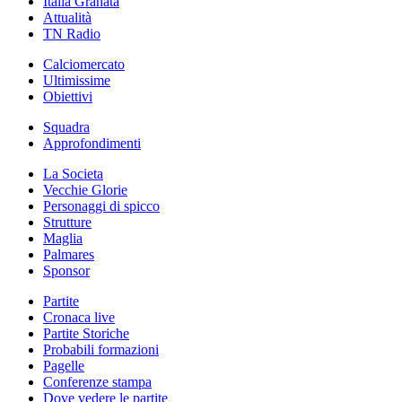
Italia Granata
Attualità
TN Radio
Calciomercato
Ultimissime
Obiettivi
Squadra
Approfondimenti
La Societa
Vecchie Glorie
Personaggi di spicco
Strutture
Maglia
Palmares
Sponsor
Partite
Cronaca live
Partite Storiche
Probabili formazioni
Pagelle
Conferenze stampa
Dove vedere le partite