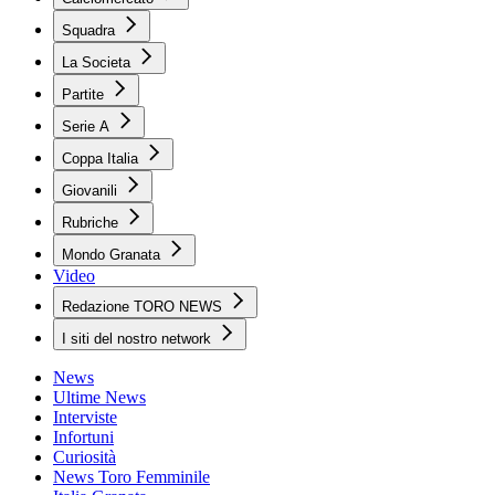
Squadra
La Societa
Partite
Serie A
Coppa Italia
Giovanili
Rubriche
Mondo Granata
Video
Redazione TORO NEWS
I siti del nostro network
News
Ultime News
Interviste
Infortuni
Curiosità
News Toro Femminile