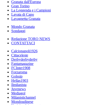
Granata dall'Europa
Gran Torino
La Leggenda e i Campioni
Lavata di Capo
Lavagnetta Granata
Mondo Granata
Sondaggi
Redazione TORO NEWS
CONTATTACI
Calcionapoli1926
Cittaceleste
Derbyderbyderby
Fantamagazine
FCInter1908
Forzaroma
Golssip
Hellas1903
Ilmilanista
Juvenews
Mediagol
Milanistichannel
Mondoudinese