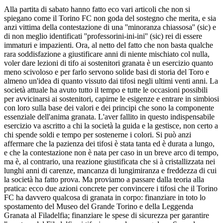
Alla partita di sabato hanno fatto eco vari articoli che non si
spiegano come il Torino FC non goda del sostegno che merita, e sia
anzi vittima della contestazione di una ''minoranza chiassosa'' (sic) e
di non meglio identificati ''professorini-ini-ini'' (sic) rei di essere
immaturi e impazienti. Ora, al netto del fatto che non basta qualche
rara soddisfazione a giustificare anni di niente mischiato col nulla,
voler dare lezioni di tifo ai sostenitori granata è un esercizio quanto
meno scivoloso e per farlo servono solide basi di storia del Toro e
almeno un'idea di quanto vissuto dai tifosi negli ultimi venti anni. La
società attuale ha avuto tutto il tempo e tutte le occasioni possibili
per avvicinarsi ai sostenitori, capirne le esigenze e entrare in simbiosi
con loro sulla base dei valori e dei principi che sono la componente
essenziale dell'anima granata. L'aver fallito in questo indispensabile
esercizio va ascritto a chi la società la guida e la gestisce, non certo a
chi spende soldi e tempo per sostenerne i colori. Si può anzi
affermare che la pazienza dei tifosi è stata tanta ed è durata a lungo,
e che la contestazione non è nata per caso in un breve arco di tempo,
ma è, al contrario, una reazione giustificata che si à cristallizzata nei
lunghi anni di carenze, mancanza di lungimiranza e freddezza di cui
la società ha fatto prova. Ma proviamo a passare dalla teoria alla
pratica: ecco due azioni concrete per convincere i tifosi che il Torino
FC ha davvero qualcosa di granata in corpo: finanziare in toto lo
spostamento del Museo del Grande Torino e della Leggenda
Granata al Filadelfia; finanziare le spese di sicurezza per garantire