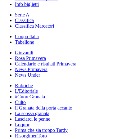
Info biglietti
Serie A
Classifica
Classifica Marcatori
Coppa Italia
Tabellone
Giovanili
Rosa Primavera
Calendario e risultati Primavera
News Primavera
News Under
Rubriche
L'Editoriale
#CuoreGranata
Culto
Il Granata della porta accanto
La scossa granata
Lasciarci le penne
Loquor
Prima che sia troppo Tardy
RisorgimenToro