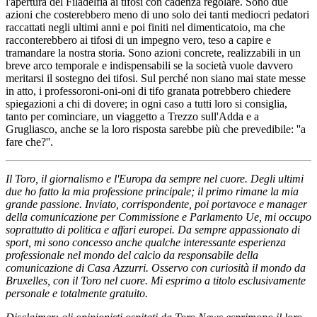
l'apertura del Filadelfia ai tifosi con cadenza regolare. Sono due
azioni che costerebbero meno di uno solo dei tanti mediocri pedatori
raccattati negli ultimi anni e poi finiti nel dimenticatoio, ma che
racconterebbero ai tifosi di un impegno vero, teso a capire e
tramandare la nostra storia. Sono azioni concrete, realizzabili in un
breve arco temporale e indispensabili se la società vuole davvero
meritarsi il sostegno dei tifosi. Sul perché non siano mai state messe
in atto, i professoroni-oni-oni di tifo granata potrebbero chiedere
spiegazioni a chi di dovere; in ogni caso a tutti loro si consiglia,
tanto per cominciare, un viaggetto a Trezzo sull'Adda e a
Grugliasco, anche se la loro risposta sarebbe più che prevedibile: ''a
fare che?''.
Il Toro, il giornalismo e l'Europa da sempre nel cuore. Degli ultimi
due ho fatto la mia professione principale; il primo rimane la mia
grande passione. Inviato, corrispondente, poi portavoce e manager
della comunicazione per Commissione e Parlamento Ue, m
i occupo
soprattutto di politica e affari europei. Da sempre appassionato di
sport, mi sono concesso anche qualche interessante esperienza
professionale nel mondo del calcio da responsabile della
comunicazione di Casa Azzurri. Osservo con curiosità il mond
o da
Bruxelles, con il Toro nel cuore. Mi esprimo a titolo esclusivamente
personale e totalmente gratuito.