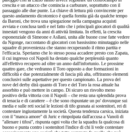
crescita e un attacco che comincia a carburare, soprattutto con il
passaggio alle due punte. La chiave di lettura più convincente per
questo andamento dicotomico è quella fornita già da qualche tempo
da Baroni, che trova una spiegazione nella campagna acquisti
avviata e conclusa tardi e nel fatto che i principali giocatori di qualità
innestati vengono da anni di attività limitata. In effetti, la crescita
esponenziale di Simeone e Asllani, unita alle buone cose fatte vedere
da Ngonge, raccontano di giocatori con bassissimo minutaggio nelle
squadre di provenienza che stanno recuperando il ritmo partita e
l'efficacia. Speriamo che lo stesso possa accadere presto con Zapata,
il cui ingresso col Napoli ha destato qualche perplessità quanto
all'effettivo recupero ad oltre un anno dall'infortunio. Le prossime
quattro gare, che vedranno il Toro opposto a due formazioni in
difficoltà e due potenzialmente di fascia più alta, offriranno elementi
conclusivi sulle aspettative per questo campionato. La prova del
nove del derby dirà quanto di Toro e del Toro la rosa attuale ha
assorbito e può mettere in campo. Di sicuro un risvolto meno
positivo della vittoria con il Napoli – che resta una splendida prova
di tenacia e di carattere – è che sono rispuntate un po' dovunque sui
media e sulle reti social le lezioni di tifo granata ai sostenitori, rei di
contestare ingiustamente la società. Questa tendenza carsica, iniziata
con il ''manca amore'' di Juric e rimpolpata dall'accusa a Vanoli di
''allenare i tifosi'', rispunta ogni volta che la squadra fa qualcosa di
buono e punta contro i sostenitori l'indice di chi li vede contestare