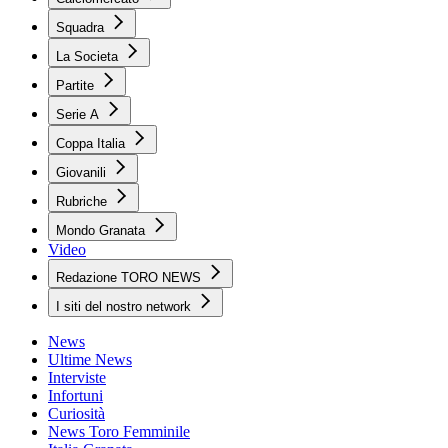
Squadra
La Societa
Partite
Serie A
Coppa Italia
Giovanili
Rubriche
Mondo Granata
Video
Redazione TORO NEWS
I siti del nostro network
News
Ultime News
Interviste
Infortuni
Curiosità
News Toro Femminile