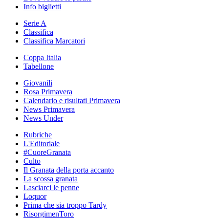
Info biglietti
Serie A
Classifica
Classifica Marcatori
Coppa Italia
Tabellone
Giovanili
Rosa Primavera
Calendario e risultati Primavera
News Primavera
News Under
Rubriche
L'Editoriale
#CuoreGranata
Culto
Il Granata della porta accanto
La scossa granata
Lasciarci le penne
Loquor
Prima che sia troppo Tardy
RisorgimenToro