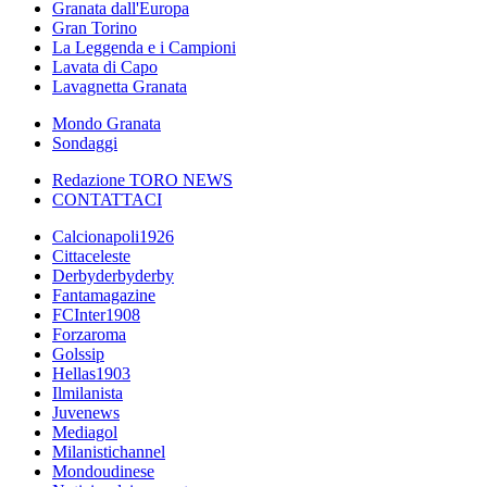
Granata dall'Europa
Gran Torino
La Leggenda e i Campioni
Lavata di Capo
Lavagnetta Granata
Mondo Granata
Sondaggi
Redazione TORO NEWS
CONTATTACI
Calcionapoli1926
Cittaceleste
Derbyderbyderby
Fantamagazine
FCInter1908
Forzaroma
Golssip
Hellas1903
Ilmilanista
Juvenews
Mediagol
Milanistichannel
Mondoudinese