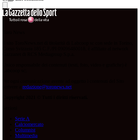
Toro News
Il sito ToroNews.net di titolarità di Labcoop sc con sede in Torino,
Corso Svizzera 185 C.F./PI 09096480018, è affiliato al network
Gazzanet di RCS Mediagroup S.p.a.
Unico responsabile dei contenuti (testi, foto, video e grafiche) è
Labcoop sc;
Per ogni comunicazione avente ad oggetto i contenuti del Sito
scrivere a
redazione@toronews.net
Copyright 2021 © Tutti i diritti riservati.
Sezioni
Serie A
Calciomercato
Columnist
Multimedia