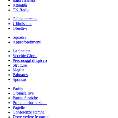
Italia Granata
Attualità
TN Radio
Calciomercato
Ultimissime
Obiettivi
Squadra
Approfondimenti
La Societa
Vecchie Glorie
Personaggi di spicco
Strutture
Maglia
Palmares
Sponsor
Partite
Cronaca live
Partite Storiche
Probabili formazioni
Pagelle
Conferenze stampa
Dove vedere le partite