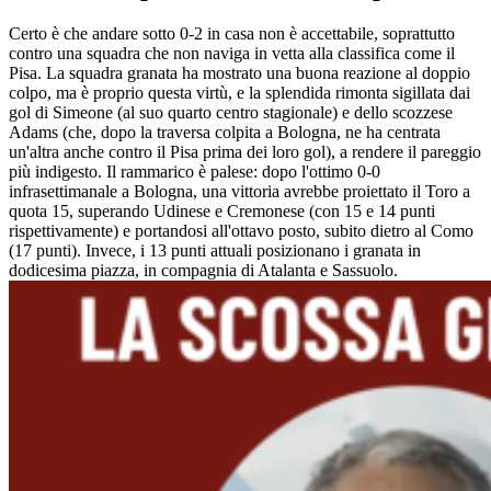
Certo è che andare sotto 0-2 in casa non è accettabile, soprattutto
contro una squadra che non naviga in vetta alla classifica come il
Pisa. La squadra granata ha mostrato una buona reazione al doppio
colpo, ma è proprio questa virtù, e la splendida rimonta sigillata dai
gol di Simeone (al suo quarto centro stagionale) e dello scozzese
Adams (che, dopo la traversa colpita a Bologna, ne ha centrata
un'altra anche contro il Pisa prima dei loro gol), a rendere il pareggio
più indigesto. Il rammarico è palese: dopo l'ottimo 0-0
infrasettimanale a Bologna, una vittoria avrebbe proiettato il Toro a
quota 15, superando Udinese e Cremonese (con 15 e 14 punti
rispettivamente) e portandosi all'ottavo posto, subito dietro al Como
(17 punti). Invece, i 13 punti attuali posizionano i granata in
dodicesima piazza, in compagnia di Atalanta e Sassuolo.