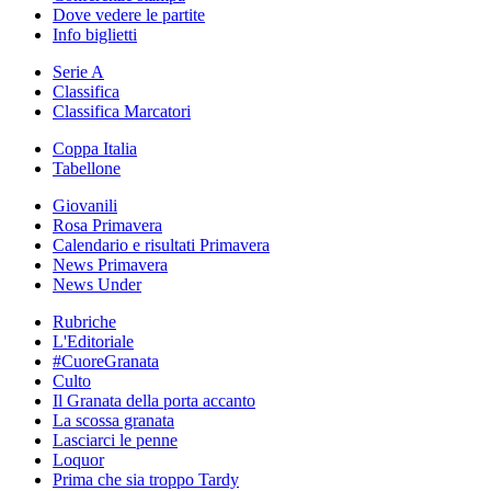
Dove vedere le partite
Info biglietti
Serie A
Classifica
Classifica Marcatori
Coppa Italia
Tabellone
Giovanili
Rosa Primavera
Calendario e risultati Primavera
News Primavera
News Under
Rubriche
L'Editoriale
#CuoreGranata
Culto
Il Granata della porta accanto
La scossa granata
Lasciarci le penne
Loquor
Prima che sia troppo Tardy