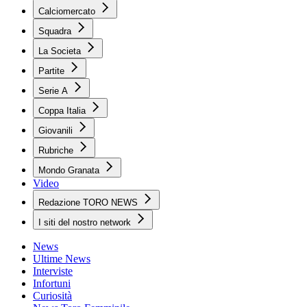
Calciomercato
Squadra
La Societa
Partite
Serie A
Coppa Italia
Giovanili
Rubriche
Mondo Granata
Video
Redazione TORO NEWS
I siti del nostro network
News
Ultime News
Interviste
Infortuni
Curiosità