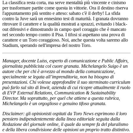
La classifica resta corta, ma serve mentalità più vincente e cinismo
per trasformare partite come questa in vittorie. Ora il destino riserva
l'appuntamento più sentito e atteso: sabato c'è il derby! La sfida
contro la Juve sarà un ennesimo test di maturità. I granata dovranno
ritrovare il carattere e la qualità mostrati a sprazzi, evitando i black-
out difensivi e dimostrando in campo quel coraggio che è mancato
nel secondo tempo contro il Pisa. I tifosi si aspettano una prova di
carattere e un Toro coraggioso. Noi, anche questa volta saremo allo
Stadium, sperando nell'impresa del nostro Toro.
Manager, docente Luiss, esperto di comunicazione e Public Affairs,
giornalista pubblicista col cuore granata. Michelangelo Suigo è un
autore che per chi è avvezzo al mondo della comunicazione,
specialmente se legata all’imprenditoria, non ha bisogno di
presentazioni. Chi volesse approfondire il suo sterminato curriculum
può farlo sul sito di Inwit, azienda di cui ricopre attualmente il ruolo
di EVP External Relations, Communication & Sustainability
Director. Ma soprattutto, per quel che attiene a questa rubrica,
Michelangelo è un orgoglioso e genuino tifoso granata.
Disclaimer: gli opinionisti ospitati da Toro News esprimono il loro
pensiero indipendentemente dalla linea editoriale seguita dalla
Redazione del giornale online, il quale da sempre fa del pluralismo
e della libera condivisione delle opinioni un proprio tratto distintivo.