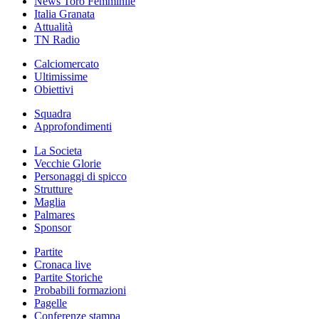
News Toro Femminile
Italia Granata
Attualità
TN Radio
Calciomercato
Ultimissime
Obiettivi
Squadra
Approfondimenti
La Societa
Vecchie Glorie
Personaggi di spicco
Strutture
Maglia
Palmares
Sponsor
Partite
Cronaca live
Partite Storiche
Probabili formazioni
Pagelle
Conferenze stampa