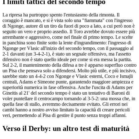
I limiti tattici del secondo tempo
La ripresa ha purtroppo spento l'entusiasmo della rimonta. Il
coraggio è mancato, e si è vista solo una "fiammata" con l'ingresso
di Ngonge, autore di un tiro da fuori di poco a lato, a cui però non è
seguito un vero e proprio assedio. Il Toro avrebbe dovuto essere più
arrembante e aggressivo, come nel finale di primo tempo. Le scelte
in panchina sono finite sotto la lente d'ingrandimento: l'ingresso di
Ngonge per Vlasic all'inizio del secondo tempo, con il passaggio al
2-1 davanti (un 3-4-2-1), è stato un segnale offensivo, ma l'assetto
difensivo non è stato quello ideale per come si era messa la partita.
Sul 2-2, il mantenimento della difesa a tre è apparso superfluo contro
un Pisa che pensava solo a difendersi. Molto più utile, e più incisivo,
sarebbe stato un 4-4-2 con Ngonge e Vlasic esterni, Coco e Ismajli
centrali, Adams e Simeone punte, garantendo maggiore ampiezza e
superiorità numerica in fase offensiva. Anche l'uscita di Adams per
Gineitis al 21' del secondo tempo è stato un tentativo di Baroni di
voler puntellare il centrocampo tornando al 3-5-2: una mossa che, in
quella fase di stallo, avremmo decisamente evitato. Gli errori nei
cambi hanno a nostro avviso limitato la capacità di creare pericoli
veri, permettendo al Pisa di gestire il punto senza troppi affanni.
Verso il Derby: un altro test di maturità