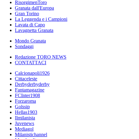
RisorgimenToro
Granata dall'Europa
Gran Torino
La Leggenda e i Campioni
Lavata di Capo
Lavagnetta Granata
Mondo Granata
Sondaggi
Redazione TORO NEWS
CONTATTACI
Calcionapoli1926
Cittaceleste
Derbyderbyderby
Fantamagazine
FCInter1908
Forzaroma
Golssip
Hellas1903
Ilmilanista
Juvenews
Mediagol
Milanistichannel