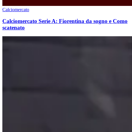
Calciomercato
Calciomercato Serie A: Fiorentina da sogno e Como
scatenato