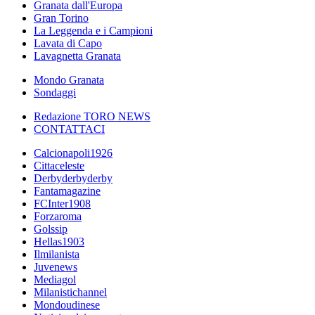
Granata dall'Europa
Gran Torino
La Leggenda e i Campioni
Lavata di Capo
Lavagnetta Granata
Mondo Granata
Sondaggi
Redazione TORO NEWS
CONTATTACI
Calcionapoli1926
Cittaceleste
Derbyderbyderby
Fantamagazine
FCInter1908
Forzaroma
Golssip
Hellas1903
Ilmilanista
Juvenews
Mediagol
Milanistichannel
Mondoudinese