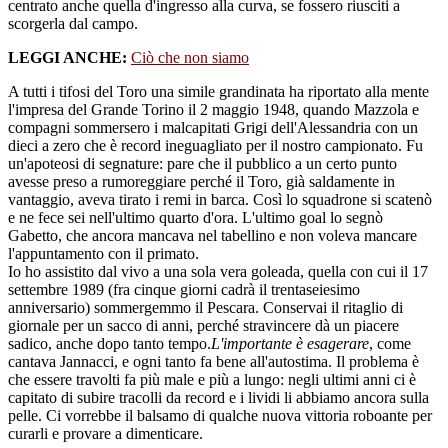
centrato anche quella d'ingresso alla curva, se fossero riusciti a
scorgerla dal campo.
LEGGI ANCHE:
Ciò che non siamo
A tutti i tifosi del Toro una simile grandinata ha riportato alla mente
l'impresa del Grande Torino il 2 maggio 1948, quando Mazzola e
compagni sommersero i malcapitati Grigi dell'Alessandria con un
dieci a zero che è record ineguagliato per il nostro campionato. Fu
un'apoteosi di segnature: pare che il pubblico a un certo punto
avesse preso a rumoreggiare perché il Toro, già saldamente in
vantaggio, aveva tirato i remi in barca. Così lo squadrone si scatenò
e ne fece sei nell'ultimo quarto d'ora. L'ultimo goal lo segnò
Gabetto, che ancora mancava nel tabellino e non voleva mancare
l'appuntamento con il primato.
Io ho assistito dal vivo a una sola vera goleada, quella con cui il 17
settembre 1989 (fra cinque giorni cadrà il trentaseiesimo
anniversario) sommergemmo il Pescara. Conservai il ritaglio di
giornale per un sacco di anni, perché stravincere dà un piacere
sadico, anche dopo tanto tempo.
L'importante è esagerare
, come
cantava Jannacci, e ogni tanto fa bene all'autostima. Il problema è
che essere travolti fa più male e più a lungo: negli ultimi anni ci è
capitato di subire tracolli da record e i lividi li abbiamo ancora sulla
pelle. Ci vorrebbe il balsamo di qualche nuova vittoria roboante per
curarli e provare a dimenticare.