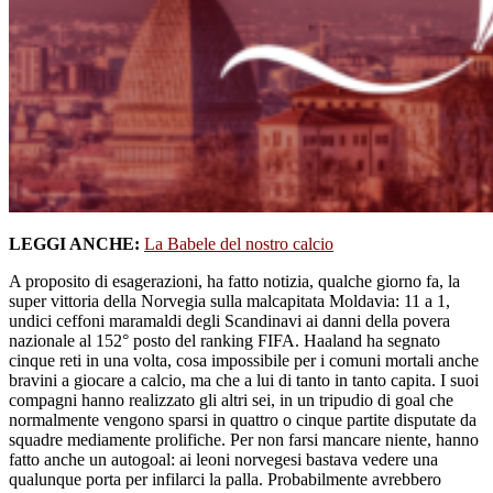
LEGGI ANCHE:
La Babele del nostro calcio
A proposito di esagerazioni, ha fatto notizia, qualche giorno fa, la
super vittoria della Norvegia sulla malcapitata Moldavia: 11 a 1,
undici ceffoni maramaldi degli Scandinavi ai danni della povera
nazionale al 152° posto del ranking FIFA. Haaland ha segnato
cinque reti in una volta, cosa impossibile per i comuni mortali anche
bravini a giocare a calcio, ma che a lui di tanto in tanto capita. I suoi
compagni hanno realizzato gli altri sei, in un tripudio di goal che
normalmente vengono sparsi in quattro o cinque partite disputate da
squadre mediamente prolifiche. Per non farsi mancare niente, hanno
fatto anche un autogoal: ai leoni norvegesi bastava vedere una
qualunque porta per infilarci la palla. Probabilmente avrebbero