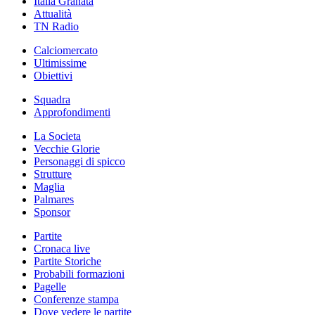
Italia Granata
Attualità
TN Radio
Calciomercato
Ultimissime
Obiettivi
Squadra
Approfondimenti
La Societa
Vecchie Glorie
Personaggi di spicco
Strutture
Maglia
Palmares
Sponsor
Partite
Cronaca live
Partite Storiche
Probabili formazioni
Pagelle
Conferenze stampa
Dove vedere le partite