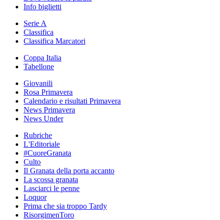
Info biglietti
Serie A
Classifica
Classifica Marcatori
Coppa Italia
Tabellone
Giovanili
Rosa Primavera
Calendario e risultati Primavera
News Primavera
News Under
Rubriche
L'Editoriale
#CuoreGranata
Culto
Il Granata della porta accanto
La scossa granata
Lasciarci le penne
Loquor
Prima che sia troppo Tardy
RisorgimenToro