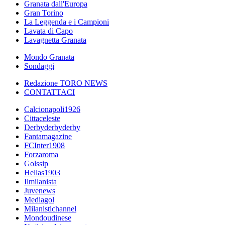
Granata dall'Europa
Gran Torino
La Leggenda e i Campioni
Lavata di Capo
Lavagnetta Granata
Mondo Granata
Sondaggi
Redazione TORO NEWS
CONTATTACI
Calcionapoli1926
Cittaceleste
Derbyderbyderby
Fantamagazine
FCInter1908
Forzaroma
Golssip
Hellas1903
Ilmilanista
Juvenews
Mediagol
Milanistichannel
Mondoudinese