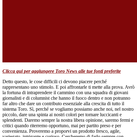
Clicca qui per aggiungere Toro News alle tue fonti preferite
Detto questo, le cose difficili ci devono piacere perché
rappresentano uno stimolo. E poi affrontarle ti mette alla prova. Avrò
la fortuna di intraprendere il cammino con una squadra di giovani
giornalisti e di columnist che hanno il fuoco dentro e non potranno
far altro che dare un contributo essenziale alla crescita di tutto il
sistema Toro. Sì, perché se vogliamo possiamo anche noi, nel nostro
piccolo, dare una spinta ai nostri colori per tornare luccicanti e
splendenti. Daremo sempre la nostra libera opinione, saremo fermi e
critici quando riterremo opportuno, mai per partito preso e per
convenienza. Proveremo a proporvi un prodotto fresco, agile,
variegato, intrigante e curioso. Cercheremo di farlo sempre con