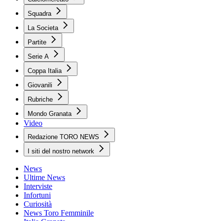
Squadra
La Societa
Partite
Serie A
Coppa Italia
Giovanili
Rubriche
Mondo Granata
Video
Redazione TORO NEWS
I siti del nostro network
News
Ultime News
Interviste
Infortuni
Curiosità
News Toro Femminile