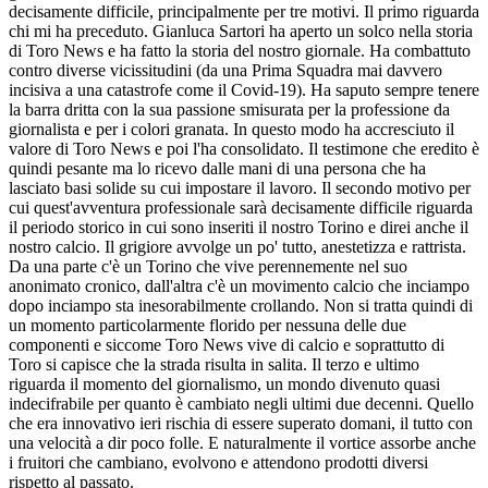
decisamente difficile, principalmente per tre motivi. Il primo riguarda
chi mi ha preceduto. Gianluca Sartori ha aperto un solco nella storia
di Toro News e ha fatto la storia del nostro giornale. Ha combattuto
contro diverse vicissitudini (da una Prima Squadra mai davvero
incisiva a una catastrofe come il Covid-19). Ha saputo sempre tenere
la barra dritta con la sua passione smisurata per la professione da
giornalista e per i colori granata. In questo modo ha accresciuto il
valore di Toro News e poi l'ha consolidato. Il testimone che eredito è
quindi pesante ma lo ricevo dalle mani di una persona che ha
lasciato basi solide su cui impostare il lavoro. Il secondo motivo per
cui quest'avventura professionale sarà decisamente difficile riguarda
il periodo storico in cui sono inseriti il nostro Torino e direi anche il
nostro calcio. Il grigiore avvolge un po' tutto, anestetizza e rattrista.
Da una parte c'è un Torino che vive perennemente nel suo
anonimato cronico, dall'altra c'è un movimento calcio che inciampo
dopo inciampo sta inesorabilmente crollando. Non si tratta quindi di
un momento particolarmente florido per nessuna delle due
componenti e siccome Toro News vive di calcio e soprattutto di
Toro si capisce che la strada risulta in salita. Il terzo e ultimo
riguarda il momento del giornalismo, un mondo divenuto quasi
indecifrabile per quanto è cambiato negli ultimi due decenni. Quello
che era innovativo ieri rischia di essere superato domani, il tutto con
una velocità a dir poco folle. E naturalmente il vortice assorbe anche
i fruitori che cambiano, evolvono e attendono prodotti diversi
rispetto al passato.