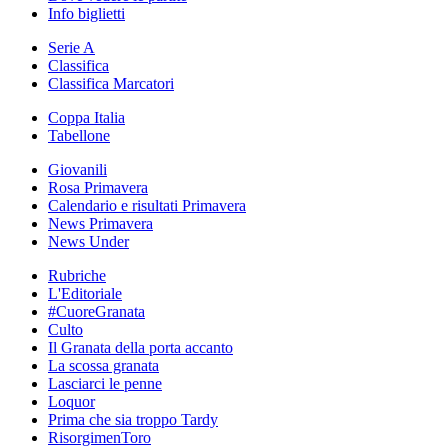
Info biglietti
Serie A
Classifica
Classifica Marcatori
Coppa Italia
Tabellone
Giovanili
Rosa Primavera
Calendario e risultati Primavera
News Primavera
News Under
Rubriche
L'Editoriale
#CuoreGranata
Culto
Il Granata della porta accanto
La scossa granata
Lasciarci le penne
Loquor
Prima che sia troppo Tardy
RisorgimenToro