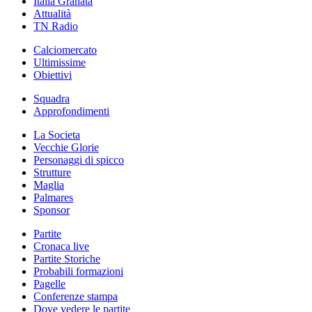
Italia Granata
Attualità
TN Radio
Calciomercato
Ultimissime
Obiettivi
Squadra
Approfondimenti
La Societa
Vecchie Glorie
Personaggi di spicco
Strutture
Maglia
Palmares
Sponsor
Partite
Cronaca live
Partite Storiche
Probabili formazioni
Pagelle
Conferenze stampa
Dove vedere le partite