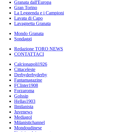
Granata dall'Europa
Gran Torino
La Leggenda e i Campioni
Lavata di Capo
Lavagnetta Granata
Mondo Granata
Sondaggi
Redazione TORO NEWS
CONTATTACI
Calcionapoli1926
Cittaceleste
Derbyderbyderby
Fantamagazine
FCInter1908
Forzaroma
Golssip
Hellas1903
Ilmilanista
Juvenews
Mediagol
Milanistichannel
Mondoudinese