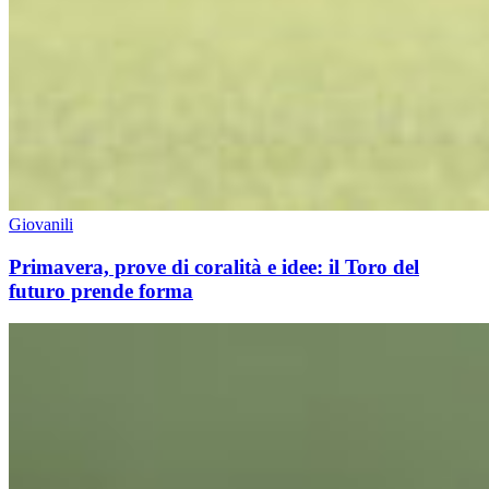
Giovanili
Primavera, prove di coralità e idee: il Toro del
futuro prende forma