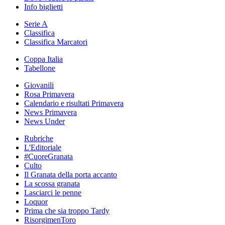
Info biglietti
Serie A
Classifica
Classifica Marcatori
Coppa Italia
Tabellone
Giovanili
Rosa Primavera
Calendario e risultati Primavera
News Primavera
News Under
Rubriche
L'Editoriale
#CuoreGranata
Culto
Il Granata della porta accanto
La scossa granata
Lasciarci le penne
Loquor
Prima che sia troppo Tardy
RisorgimenToro