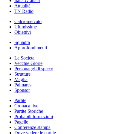
Italia Granata
Attualità
TN Radio
Calciomercato
Ultimissime
Obiettivi
Squadra
Approfondimenti
La Societa
Vecchie Glorie
Personaggi di spicco
Strutture
Maglia
Palmares
Sponsor
Partite
Cronaca live
Partite Storiche
Probabili formazioni
Pagelle
Conferenze stampa
Dove vedere le partite