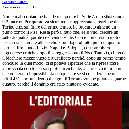
Gianluca Sartori
3 novembre 2025 - 12:06
Non è mai scontato né banale recuperare in Serie A una situazione di
0-2 interno. Per questo va sicuramente apprezzata la reazione del
Torino che, sul finire del primo tempo, ha procurato almeno un
punto contro il Pisa. Resta però il fatto che, se si vuol cercare un
salto di qualità, partite così vanno vinte. Come non c’erano motivi
per lasciarsi andare alle celebrazioni dopo gli otto punti in quattro
partite affrontando Lazio, Napoli e Bologna, così sarebbero
ingenerose critiche dopo il pareggio contro il Pisa. Tuttavia, chi vede
il bicchiere mezzo vuoto è giustificato perché, dopo un primo tempo
concluso in quel modo, ci si poteva aspettare che la ripresa fosse
approcciata con lo stesso spirito arrembante, alla ricerca di tre punti
che non erano impossibili da conquistare se si considera che nei
primi 45’, pur prendendo due gol, il Torino avrebbe potuto segnarne
quattro, perché il dominio era stato piuttosto evidente.