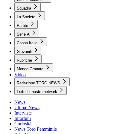
Squadra
La Societa
Partite
Serie A
Coppa Italia
Giovanili
Rubriche
Mondo Granata
Video
Redazione TORO NEWS
I siti del nostro network
News
Ultime News
Interviste
Infortuni
Curiosità
News Toro Femminile