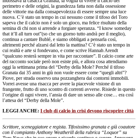
indossava la casacca Granata, la voglia di vivere il calcio del
perimetro e delle origini, la grandezza fatta non dalla ossessione
delle vittorie ma dalla consapevolezza di essere sempre una luce
nuova. C’è stato un tempo in cui nessuno come il tifoso del Toro
sapeva che il calcio non è solo un gioco, ma felice risultato della
semina di chi non si arrende a forgiare speranza. “I know someday
that it’ll all turn out”(so che un giorno tutto andrà per il meglio),
continua a cantare Bublé, e siamo obbligati a pensarla così,
altrimenti perché alzarsi dal letto la mattina? C’è stato un tempo in
cui realtà e arte si fondevano, e come scrive Hannah Arendt
“qualcuno resterà sempre in vita per raccontare”. Il calcio come arte
del racconto sociale però non esiste più, e allora cosa attendiamo
oggi la settimana prima del “Derby della Mole? Perché il tifoso
Granata dai 35 anni in giù non vuole essere come “quegli altri”?
Piove, per strada osservo una pozzanghera dai contorni immobili.
Vorrei avesse una risacca per avere la piacevole visione di un
frangente, frutto di uno scontro di correnti avverse. Risiede in questo
l’origine di ogni vivere, l’ansia di dare un senso alle cose… era così
l’attesa del “Derby della Mole”.
LEGGI ANCHE:
I club di calcio in crisi devono riscoprire città
Scrittore, sceneggiatore e regista. Tifosissimo granata e già coautore
con il compianto Anthony Weatherill della rubrica “Loquor” su
Toro News che in suo onore e ricordo continua a curare. Annovera,