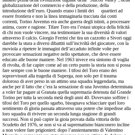
globalizzazione del commercio e della produzione, della
introduzione dell’euro. Quando erano i limiti dei quartieri ad
essere frontiera e non la linea immaginaria tracciata dai conti
correnti, Torino Juventus era anche guerra degli istinti, a processare
anima, cuore e ragione. Tifare Toro era l’estasi utopica della felicità
di chi non vuole vincere, ma testimoniare la sua diversità di valori
attraverso il calcio. Giorgio Ferrini che tira un cazzotto a Sivori oggi
darebbe la stura a diversi dibattiti sull’inciviltà del giocatore, con la
moviola a ripetere le immagini dell’accaduto infinite volte per
provocare sensazioni negative nello spettatore, che deve essere
educato alle buone maniere. Nel 1963 invece era sintomo di voglia
di rivolta, di far capire come ad un certo punto la storia non si possa
fare sempre con le buone maniere. I tifosi del Toro erano dei
sopravvissuti alla tragedia di Superga, non solo per il trauma
doloroso di aver perso in un attimo una squadra leggendaria, ma
anche per il fatto che c’era la sensazione di una Juventus determinata
a voler far pagare ai Granata quella supremazia detenuta dal Grande
Torino per tutta la seconda metà degli anni 40. Dovevano soffrire i
tifosi del Toro per quello sgarbo, bisognava schiacciare quel loro
sentimento di gloria passata attraverso una potere che impedisse alla
loro squadra di rivivere un seconda lunga stagione di grandi
successi. Non si può capire la gioia provata dalla vittoria dello
Scudetto del 1976, se non si va al suprematismo bianconero incline
a non volere fare prigionieri: dopo l’annientamento di Valentino