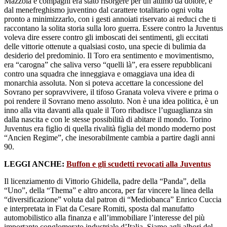
Mazzola e compagni era stato risorgere per un attimo da dolore, e
dal menefreghismo juventino dal carattere totalitario ogni volta
pronto a minimizzarlo, con i gesti annoiati riservato ai reduci che ti
raccontano la solita storia sulla loro guerra. Essere contro la Juventus
voleva dire essere contro gli imboscati dei sentimenti, gli eccitati
delle vittorie ottenute a qualsiasi costo, una specie di bulimia da
desiderio del predominio. Il Toro era sentimento e movimentismo,
era “carogna” che saliva verso “quelli là”, era essere repubblicani
contro una squadra che inneggiava e omaggiava una idea di
monarchia assoluta. Non si poteva accettare la concessione del
Sovrano per sopravvivere, il tifoso Granata voleva vivere e prima o
poi rendere il Sovrano meno assoluto. Non è una idea politica, è un
inno alla vita davanti alla quale il Toro ribadisce l’uguaglianza sin
dalla nascita e con le stesse possibilità di abitare il mondo. Torino
Juventus era figlio di quella rivalità figlia del mondo moderno post
“Ancien Regime”, che inesorabilmente cambia a partire dagli anni
90.
LEGGI ANCHE:
Buffon e gli scudetti revocati alla Juventus
Il licenziamento di Vittorio Ghidella, padre della “Panda”, della
“Uno”, della “Thema” e altro ancora, per far vincere la linea della
“diversificazione” voluta dal patron di “Mediobanca” Enrico Cuccia
e interpretata in Fiat da Cesare Romiti, sposta dal manufatto
automobilistico alla finanza e all’immobiliare l’interesse del più
importante conglomerato industriale d’Italia. Siamo agli albori del