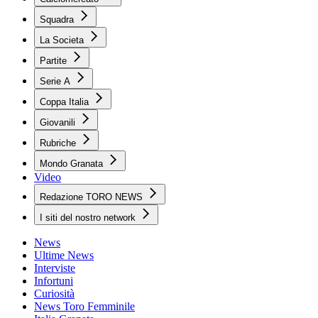
Squadra
La Societa
Partite
Serie A
Coppa Italia
Giovanili
Rubriche
Mondo Granata
Video
Redazione TORO NEWS
I siti del nostro network
News
Ultime News
Interviste
Infortuni
Curiosità
News Toro Femminile