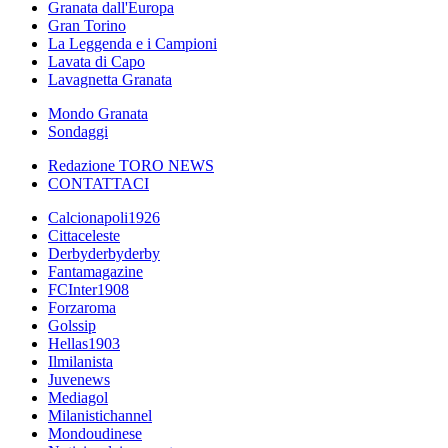
Granata dall'Europa
Gran Torino
La Leggenda e i Campioni
Lavata di Capo
Lavagnetta Granata
Mondo Granata
Sondaggi
Redazione TORO NEWS
CONTATTACI
Calcionapoli1926
Cittaceleste
Derbyderbyderby
Fantamagazine
FCInter1908
Forzaroma
Golssip
Hellas1903
Ilmilanista
Juvenews
Mediagol
Milanistichannel
Mondoudinese