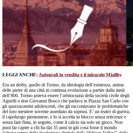
LEGGI ANCHE:
Autografi in vendita e il miracolo Mjallby
Era un derby, quello di Torino, da ideologia dell’esistenza, anima
delle pietre di una città in continua evoluzione a partire dalla metà
dell’800. Torino poteva essere l’aristocrazia della società civile degli
Agnelli o don Giovanni Bosco che parlava in Piazza San Carlo con
gli spazzacamini adolescenti, che gli raccontavano le problematiche
del loro mestiere sovente assediato da soprusi. E’ un teatro di guerra,
il capoluogo piemontese, e lo si accetta in blocco senza reticenze e
senza fare finta, in seguito, come il calcio sia solo un gioco. Non
puoi far capire a chi ha dai 35 anni in giù cosa fosse il mondo
italiano prima della rivoluzione digitale della “Silicon Valley”, della