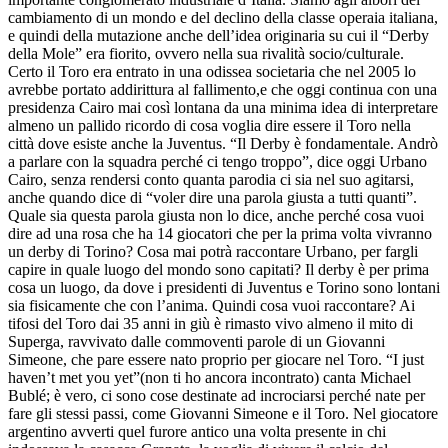
cambiamento di un mondo e del declino della classe operaia italiana,
e quindi della mutazione anche dell’idea originaria su cui il “Derby
della Mole” era fiorito, ovvero nella sua rivalità socio/culturale.
Certo il Toro era entrato in una odissea societaria che nel 2005 lo
avrebbe portato addirittura al fallimento,e che oggi continua con una
presidenza Cairo mai così lontana da una minima idea di interpretare
almeno un pallido ricordo di cosa voglia dire essere il Toro nella
città dove esiste anche la Juventus. “Il Derby è fondamentale. Andrò
a parlare con la squadra perché ci tengo troppo”, dice oggi Urbano
Cairo, senza rendersi conto quanta parodia ci sia nel suo agitarsi,
anche quando dice di “voler dire una parola giusta a tutti quanti”.
Quale sia questa parola giusta non lo dice, anche perché cosa vuoi
dire ad una rosa che ha 14 giocatori che per la prima volta vivranno
un derby di Torino? Cosa mai potrà raccontare Urbano, per fargli
capire in quale luogo del mondo sono capitati? Il derby è per prima
cosa un luogo, da dove i presidenti di Juventus e Torino sono lontani
sia fisicamente che con l’anima. Quindi cosa vuoi raccontare? Ai
tifosi del Toro dai 35 anni in giù è rimasto vivo almeno il mito di
Superga, ravvivato dalle commoventi parole di un Giovanni
Simeone, che pare essere nato proprio per giocare nel Toro. “I just
haven’t met you yet”(non ti ho ancora incontrato) canta Michael
Bublé; è vero, ci sono cose destinate ad incrociarsi perché nate per
fare gli stessi passi, come Giovanni Simeone e il Toro. Nel giocatore
argentino avverti quel furore antico una volta presente in chi