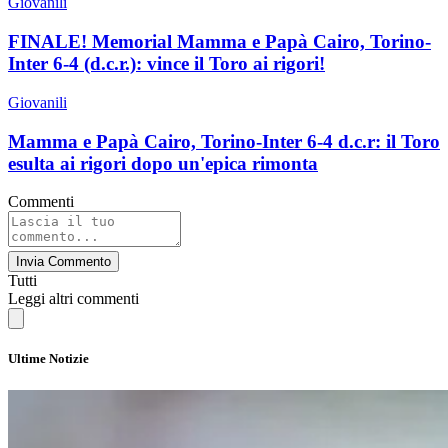
Giovanili
FINALE! Memorial Mamma e Papà Cairo, Torino-
Inter 6-4 (d.c.r.): vince il Toro ai rigori!
Giovanili
Mamma e Papà Cairo, Torino-Inter 6-4 d.c.r: il Toro
esulta ai rigori dopo un'epica rimonta
Commenti
Invia Commento
Tutti
Leggi altri commenti
Ultime Notizie