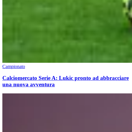
Campionato
Calciomercato Serie A: Lukic pronto ad abbracciare
una nuova avventura