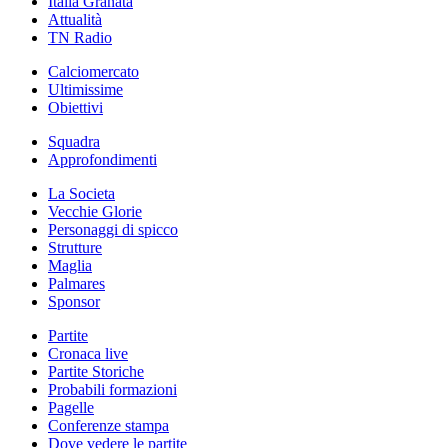
Italia Granata
Attualità
TN Radio
Calciomercato
Ultimissime
Obiettivi
Squadra
Approfondimenti
La Societa
Vecchie Glorie
Personaggi di spicco
Strutture
Maglia
Palmares
Sponsor
Partite
Cronaca live
Partite Storiche
Probabili formazioni
Pagelle
Conferenze stampa
Dove vedere le partite