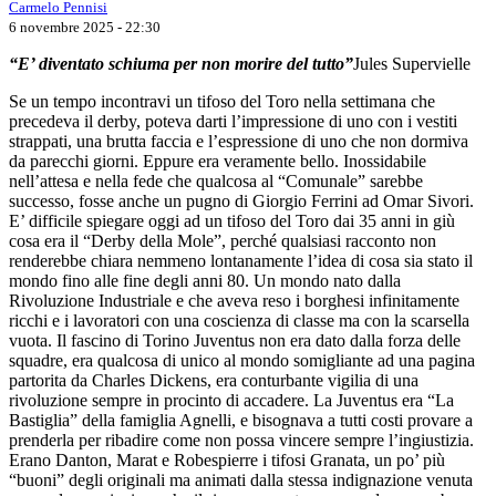
Carmelo Pennisi
6 novembre 2025 - 22:30
“E’ diventato schiuma
per non morire del tutto”
Jules Supervielle
Se un tempo incontravi un tifoso del Toro nella settimana che
precedeva il derby, poteva darti l’impressione di uno con i vestiti
strappati, una brutta faccia e l’espressione di uno che non dormiva
da parecchi giorni. Eppure era veramente bello. Inossidabile
nell’attesa e nella fede che qualcosa al “Comunale” sarebbe
successo, fosse anche un pugno di Giorgio Ferrini ad Omar Sivori.
E’ difficile spiegare oggi ad un tifoso del Toro dai 35 anni in giù
cosa era il “Derby della Mole”, perché qualsiasi racconto non
renderebbe chiara nemmeno lontanamente l’idea di cosa sia stato il
mondo fino alle fine degli anni 80. Un mondo nato dalla
Rivoluzione Industriale e che aveva reso i borghesi infinitamente
ricchi e i lavoratori con una coscienza di classe ma con la scarsella
vuota. Il fascino di Torino Juventus non era dato dalla forza delle
squadre, era qualcosa di unico al mondo somigliante ad una pagina
partorita da Charles Dickens, era conturbante vigilia di una
rivoluzione sempre in procinto di accadere. La Juventus era “La
Bastiglia” della famiglia Agnelli, e bisognava a tutti costi provare a
prenderla per ribadire come non possa vincere sempre l’ingiustizia.
Erano Danton, Marat e Robespierre i tifosi Granata, un po’ più
“buoni” degli originali ma animati dalla stessa indignazione venuta