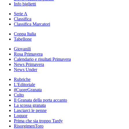
Info biglietti
Serie A
Classifica
Classifica Marcatori
Coppa Italia
Tabellone
Giovanili
Rosa Primavera
Calendario e risultati Primavera
News Primavera
News Under
Rubriche
L'Editoriale
#CuoreGranata
Culto
Il Granata della porta accanto
La scossa granata
Lasciarci le penne
Loquor
Prima che sia troppo Tardy
RisorgimenToro