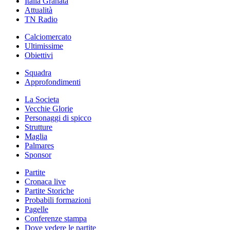
Italia Granata
Attualità
TN Radio
Calciomercato
Ultimissime
Obiettivi
Squadra
Approfondimenti
La Societa
Vecchie Glorie
Personaggi di spicco
Strutture
Maglia
Palmares
Sponsor
Partite
Cronaca live
Partite Storiche
Probabili formazioni
Pagelle
Conferenze stampa
Dove vedere le partite