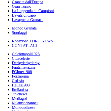
Granata dall'Europa
Gran Torino
La Leggenda e i Campioni
Lavata di Capo
Lavagnetta Granata
Mondo Granata
Sondaggi
Redazione TORO NEWS
CONTATTACI
Calcionapoli1926
Cittaceleste
Derbyderbyderby
Fantamagazine
FCInter1908
Forzaroma
Golssip
Hellas1903
Ilmilanista
Juvenews
Mediagol
Milanistichannel
Mondoudinese