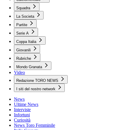
Squadra
La Societa
Partite
Serie A
Coppa Italia
Giovanili
Rubriche
Mondo Granata
Video
Redazione TORO NEWS
I siti del nostro network
News
Ultime News
Interviste
Infortuni
Curiosità
News Toro Femminile