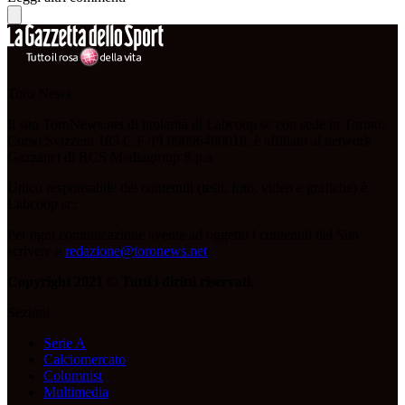
Toro News
Il sito ToroNews.net di titolarità di Labcoop sc con sede in Torino,
Corso Svizzera 185 C.F./PI 09096480018, è affiliato al network
Gazzanet di RCS Mediagroup S.p.a.
Unico responsabile dei contenuti (testi, foto, video e grafiche) è
Labcoop sc;
Per ogni comunicazione avente ad oggetto i contenuti del Sito
scrivere a
redazione@toronews.net
Copyright 2021 © Tutti i diritti riservati.
Sezioni
Serie A
Calciomercato
Columnist
Multimedia