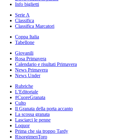
Info biglietti
Serie A
Classifica
Classifica Marcatori
Coppa Italia
Tabellone
Giovanili
Rosa Primavera
Calendario e risultati Primavera
News Primavera
News Under
Rubriche
L'Editoriale
#CuoreGranata
Culto
Il Granata della porta accanto
La scossa granata
Lasciarci le penne
Loquor
Prima che sia troppo Tardy
RisorgimenToro