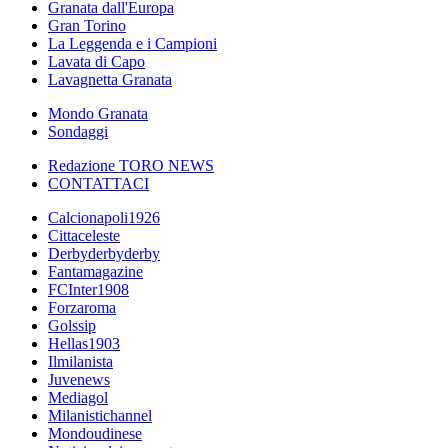
Granata dall'Europa
Gran Torino
La Leggenda e i Campioni
Lavata di Capo
Lavagnetta Granata
Mondo Granata
Sondaggi
Redazione TORO NEWS
CONTATTACI
Calcionapoli1926
Cittaceleste
Derbyderbyderby
Fantamagazine
FCInter1908
Forzaroma
Golssip
Hellas1903
Ilmilanista
Juvenews
Mediagol
Milanistichannel
Mondoudinese