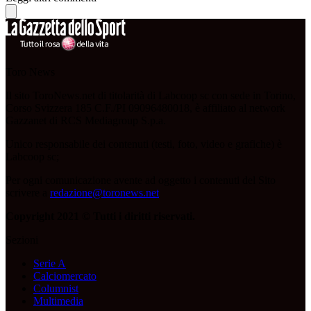
Toro News
Il sito ToroNews.net di titolarità di Labcoop sc con sede in Torino,
Corso Svizzera 185 C.F./PI 09096480018, è affiliato al network
Gazzanet di RCS Mediagroup S.p.a.
Unico responsabile dei contenuti (testi, foto, video e grafiche) è
Labcoop sc;
Per ogni comunicazione avente ad oggetto i contenuti del Sito
scrivere a
redazione@toronews.net
Copyright 2021 © Tutti i diritti riservati.
Sezioni
Serie A
Calciomercato
Columnist
Multimedia