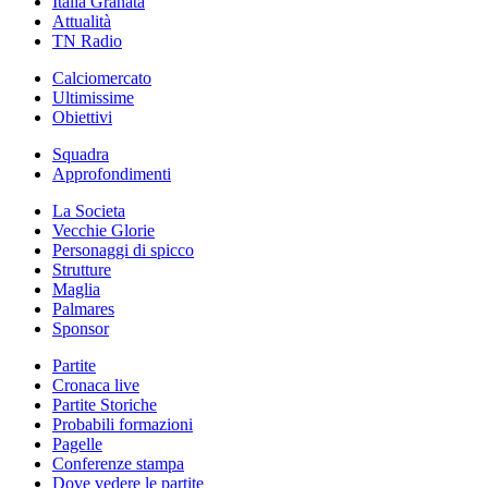
Italia Granata
Attualità
TN Radio
Calciomercato
Ultimissime
Obiettivi
Squadra
Approfondimenti
La Societa
Vecchie Glorie
Personaggi di spicco
Strutture
Maglia
Palmares
Sponsor
Partite
Cronaca live
Partite Storiche
Probabili formazioni
Pagelle
Conferenze stampa
Dove vedere le partite