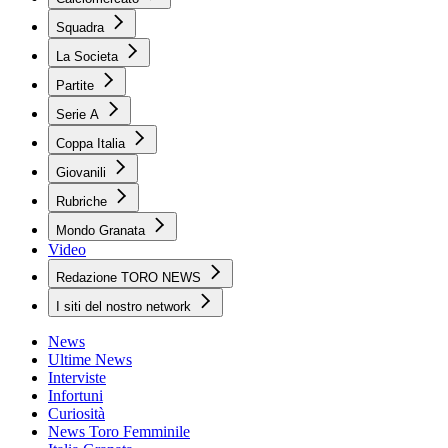
Squadra
La Societa
Partite
Serie A
Coppa Italia
Giovanili
Rubriche
Mondo Granata
Video
Redazione TORO NEWS
I siti del nostro network
News
Ultime News
Interviste
Infortuni
Curiosità
News Toro Femminile