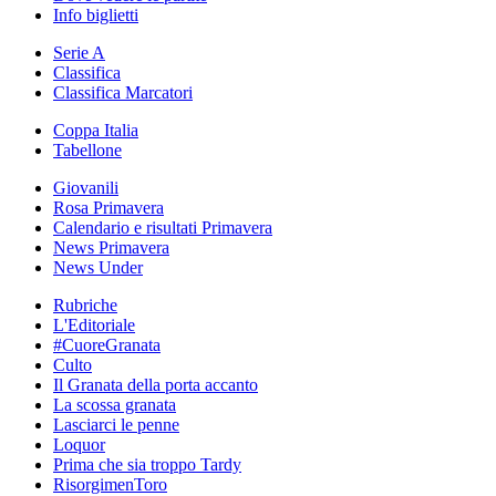
Info biglietti
Serie A
Classifica
Classifica Marcatori
Coppa Italia
Tabellone
Giovanili
Rosa Primavera
Calendario e risultati Primavera
News Primavera
News Under
Rubriche
L'Editoriale
#CuoreGranata
Culto
Il Granata della porta accanto
La scossa granata
Lasciarci le penne
Loquor
Prima che sia troppo Tardy
RisorgimenToro